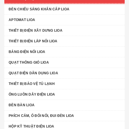
ĐÈN CHIẾU SÁNG KHẨN CẤP LIOA
APTOMAT LIOA
THIẾT BỊ ĐIỆN XÂY DƯNG LIOA
THIẾT BỊ ĐIỆN LẮP NỔI LIOA
BẢNG ĐIỆN NỔI LIOA
QUẠT THÔNG GIÓ LIOA
QUẠT ĐIỆN DÂN DỤNG LIOA
THIẾT BỊ BẢO VỆ TỦ LẠNH
ỐNG LUỒN DÂY ĐIỆN LIOA
ĐÈN BÀN LIOA
PHÍCH CẮM, Ổ ĐỔI NỐI, ĐUI ĐÈN LIOA
HỘP KỸ THUẬT ĐIỆN LIOA