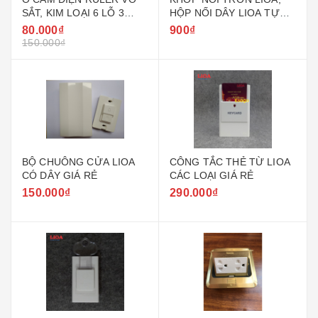
SẮT, KIM LOẠI 6 LỖ 3
HỘP NỐI DÂY LIOA TỰ
CHẤU DÂY 3M
CHỐNG CHÁY
80.000₫
900₫
150.000₫
BỘ CHUÔNG CỬA LIOA
CÔNG TẮC THẺ TỪ LIOA
CÓ DÂY GIÁ RẺ
CÁC LOẠI GIÁ RẺ
150.000₫
290.000₫