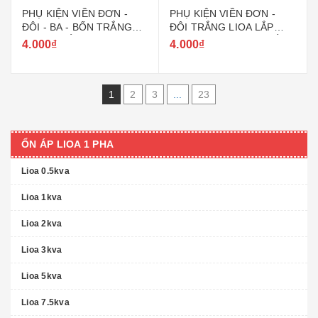
PHỤ KIỆN VIỀN ĐƠN -
PHỤ KIỆN VIỀN ĐƠN -
ĐÔI - BA - BỐN TRẮNG
ĐÔI TRẮNG LIOA LẮP
VUÔNG LẮP CHO V20,
CHUNG CHO CÔNG TẮC
4.000₫
4.000₫
V20SM, V20AM
CHỮ NHẬT E20 ART
1
2
3
...
23
ỔN ÁP LIOA 1 PHA
Lioa 0.5kva
Lioa 1kva
Lioa 2kva
Lioa 3kva
Lioa 5kva
Lioa 7.5kva