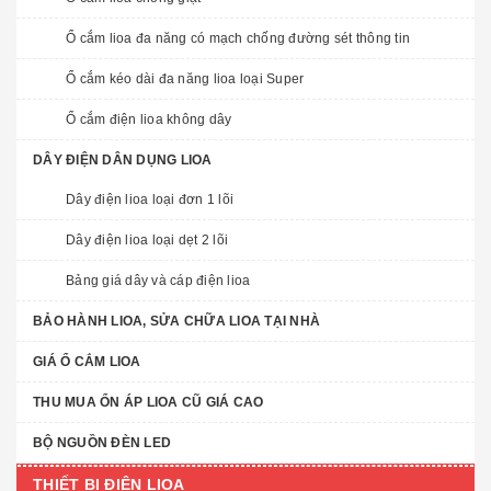
Ổ cắm lioa đa năng có mạch chống đường sét thông tin
Ổ cắm kéo dài đa năng lioa loại Super
Ổ cắm điện lioa không dây
DÂY ĐIỆN DÂN DỤNG LIOA
Dây điện lioa loại đơn 1 lõi
Dây điện lioa loại dẹt 2 lõi
Bảng giá dây và cáp điện lioa
BẢO HÀNH LIOA, SỬA CHỮA LIOA TẠI NHÀ
GIÁ Ổ CẮM LIOA
THU MUA ỔN ÁP LIOA CŨ GIÁ CAO
BỘ NGUỒN ĐÈN LED
THIẾT BỊ ĐIỆN LIOA