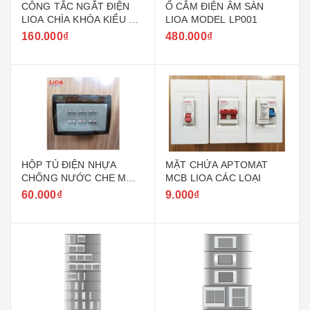
CÔNG TẮC NGẮT ĐIỆN
Ổ CẮM ĐIỆN ÂM SÀN
LIOA CHÌA KHÓA KIỂU A
LIOA MODEL LP001
VÀ B
160.000₫
480.000₫
HỘP TỦ ĐIỆN NHỰA
MẶT CHỨA APTOMAT
CHỐNG NƯỚC CHE MƯA
MCB LIOA CÁC LOẠI
LIOA
60.000₫
9.000₫