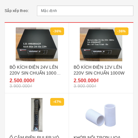
Sắp xếp theo:
-36%
-36%
BỘ KÍCH ĐIỆN 24V LÊN
BỘ KÍCH ĐIỆN 12V LÊN
220V SIN CHUẨN 1000W
220V SIN CHUẨN 1000W
CHO OTO ( Ô TÔ )
2.500.000₫
2.500.000₫
3.900.000₫
3.900.000₫
-47%
Ổ CẮM ĐIỆN RULER VỎ
KHỚP NỐI TRƠN LIOA,