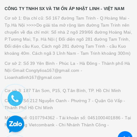
CÔNG TY TNHH SX VÀ TM ỔN ÁP NHẬT LINH - VIỆT NAM
Cơ sở 1: Địa chỉ cũ: Số 167 đường Tam Trinh - Q.Hoàng Mai -
Tp.Hà Nội >>>>Do giải tỏa mở rộng làm đường Tam Trinh nên
chuyển về địa chỉ mới: Số nhà 2 ngõ 299/66 đường Hoàng Mai,
P.Tương Mai, Tp. Hà Nội ( Đối diện ngõ 281 đường Tam Trinh,
Đối diện cầu Kuo, Cách ngõ 281 đường Tam Trinh - cầu Kuo
khoảng 40m. Cách ngã 3 Lĩnh Nam - Tam Trinh khoảng 300m)
Cơ sở 2: Số 39 Yên Bình - Phúc La - Hà Đông - Thành phố Hà
Nội Gmail:Congtylioa167@gmail.com -
Lioanhatlinh167@gmail.com
Cơ sở 3: 187 Tân Sơn, P15, Q.Tân Bình, TP. Hồ Chí Minh
Cơ sở 4: Số 212 Nguyễn Oanh - Phường 7 - Quận Gò Vấp -
Thành Phố Hồ Chí Minh
Mã số thuế: 0107794362 - Tài khoản số: 0451000401886 - Tại
Ngân Hàng Vietcombank - Chi Nhánh Thành Công -