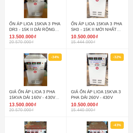
ỔN ÁP LIOA 15KVA 3 PHA
ỔN ÁP LIOA 15KVA 3 PHA
DR3 - 15K II DẢI RỘNG
SH3 - 15K II MỚI NHẤT
160V ~ 430V ĐỜI MỚI
2022 - 2023
13.500.000₫
10.500.000₫
2022 - 2023
20.570.000₫
15.444.000₫
-34%
-32%
GIÁ ỔN ÁP LIOA 3 PHA
GIÁ ỔN ÁP LIOA 15KVA 3
15KVA DẢI 160V - 430V
PHA DẢI 260V - 430V
ĐỜI MỚI NHẤT
13.500.000₫
10.500.000₫
20.570.000₫
15.440.000₫
-43%