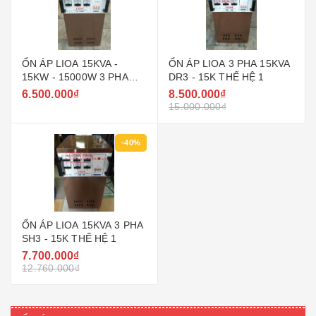
ỔN ÁP LIOA 15KVA -
ỔN ÁP LIOA 3 PHA 15KVA
15KW - 15000W 3 PHA
DR3 - 15K THẾ HỆ 1
ĐỜI CŨ GIÁ RẺ
6.500.000₫
8.500.000₫
15.000.000₫
-40%
ỔN ÁP LIOA 15KVA 3 PHA
SH3 - 15K THẾ HỆ 1
7.700.000₫
12.760.000₫