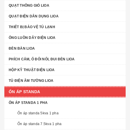
QUẠT THÔNG GIÓ LIOA
QUẠT ĐIỆN DÂN DỤNG LIOA
THIẾT BỊ BẢO VỆ TỦ LẠNH
ỐNG LUỒN DÂY ĐIỆN LIOA
ĐÈN BÀN LIOA
PHÍCH CẮM, Ổ ĐỔI NỐI, ĐUI ĐÈN LIOA
HỘP KỸ THUẬT ĐIỆN LIOA
TỦ ĐIỆN ÂM TƯỜNG LIOA
ỔN ÁP STANDA
ỔN ÁP STANDA 1 PHA
Ổn áp standa 5kva 1 pha
Ổn áp standa 7.5kva 1 pha