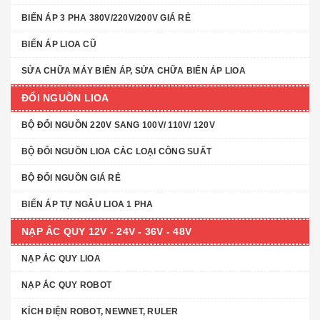
BIẾN ÁP 3 PHA 380V/220V/200V GIÁ RẺ
BIẾN ÁP LIOA CŨ
SỬA CHỮA MÁY BIẾN ÁP, SỬA CHỮA BIẾN ÁP LIOA
ĐỔI NGUỒN LIOA
BỘ ĐỔI NGUỒN 220V SANG 100V/ 110V/ 120V
BỘ ĐỔI NGUỒN LIOA CÁC LOẠI CÔNG SUẤT
BỘ ĐỔI NGUỒN GIÁ RẺ
BIẾN ÁP TỰ NGẪU LIOA 1 PHA
NẠP ẮC QUY 12V - 24V - 36V - 48V
NẠP ẮC QUY LIOA
NẠP ẮC QUY ROBOT
KÍCH ĐIỆN ROBOT, NEWNET, RULER