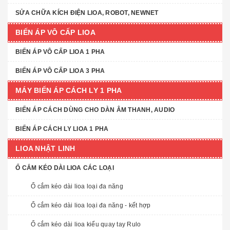
SỬA CHỮA KÍCH ĐIỆN LIOA, ROBOT, NEWNET
BIẾN ÁP VÔ CẤP LIOA
BIẾN ÁP VÔ CẤP LIOA 1 PHA
BIẾN ÁP VÔ CẤP LIOA 3 PHA
MÁY BIẾN ÁP CÁCH LY 1 PHA
BIẾN ÁP CÁCH DÙNG CHO DÀN ÂM THANH, AUDIO
BIẾN ÁP CÁCH LY LIOA 1 PHA
LIOA NHẬT LINH
Ổ CẮM KÉO DÀI LIOA CÁC LOẠI
Ổ cắm kéo dài lioa loại đa năng
Ổ cắm kéo dài lioa loại đa năng - kết hợp
Ổ cắm kéo dài lioa kiểu quay tay Rulo