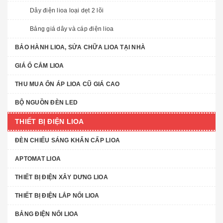
Dây điện lioa loại dẹt 2 lõi
Bảng giá dây và cáp điện lioa
BẢO HÀNH LIOA, SỬA CHỮA LIOA TẠI NHÀ
GIÁ Ổ CẮM LIOA
THU MUA ỔN ÁP LIOA CŨ GIÁ CAO
BỘ NGUỒN ĐÈN LED
THIẾT BỊ ĐIỆN LIOA
ĐÈN CHIẾU SÁNG KHẨN CẤP LIOA
APTOMAT LIOA
THIẾT BỊ ĐIỆN XÂY DƯNG LIOA
THIẾT BỊ ĐIỆN LẮP NỔI LIOA
BẢNG ĐIỆN NỔI LIOA