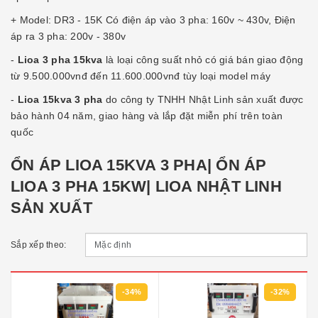
+ Model: DR3 - 15K Có điện áp vào 3 pha: 160v ~ 430v, Điện
áp ra 3 pha: 200v - 380v
-
Lioa 3 pha 15kva
là loại công suất nhỏ có giá bán giao động
từ 9.500.000vnđ đến 11.600.000vnđ tùy loại model máy
-
Lioa 15kva 3 pha
do công ty TNHH Nhật Linh sản xuất được
bảo hành 04 năm, giao hàng và lắp đặt miễn phí trên toàn
quốc
ỔN ÁP LIOA 15KVA 3 PHA| ỔN ÁP
LIOA 3 PHA 15KW| LIOA NHẬT LINH
SẢN XUẤT
Sắp xếp theo:
-34%
-32%