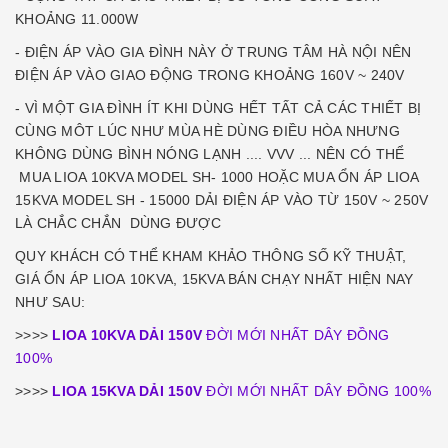
KHOẢNG 11.000W
- ĐIỆN ÁP VÀO GIA ĐÌNH NÀY Ở TRUNG TÂM HÀ NỘI NÊN
ĐIỆN ÁP VÀO GIAO ĐỘNG TRONG KHOẢNG 160V ~ 240V
- VÌ MỘT GIA ĐÌNH ÍT KHI DÙNG HẾT TẤT CẢ CÁC THIẾT BỊ
CÙNG MÔT LÚC NHƯ MÙA HÈ DÙNG ĐIỀU HÒA NHƯNG
KHÔNG DÙNG BÌNH NÓNG LẠNH .... VVV ... NÊN CÓ THỂ
MUA LIOA 10KVA MODEL SH- 1000 HOẶC MUA ỔN ÁP LIOA
15KVA MODEL SH - 15000 DẢI ĐIỆN ÁP VÀO TỪ 150V ~ 250V
LÀ CHẮC CHẮN DÙNG ĐƯỢC
QUY KHÁCH CÓ THỂ KHAM KHẢO THÔNG SỐ KỸ THUẬT,
GIÁ ỔN ÁP LIOA 10KVA, 15KVA BÁN CHẠY NHẤT HIỆN NAY
NHƯ SAU:
>>>>
LIOA 10KVA DẢI 150V
ĐỜI MỚI NHẤT DÂY ĐỒNG
100%
>>>>
LIOA 15KVA DẢI 150V
ĐỜI MỚI NHẤT DÂY ĐỒNG 100%