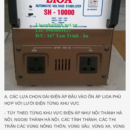
A, CÁC LỰA CHỌN DẢI ĐIỆN ÁP ĐẦU VÀO ỔN ÁP LIOA PHÙ
HỢP VỚI LƯỚI ĐIỆN TỪNG KHU VỰC
- TÙY THEO TỪNG KHU VỰC ĐIỆN ÁP NHƯ NỘI THÀNH HÀ
NỘI, NGOẠI THÀNH HÀ NỘI, CÁC TỈNH THÀNH, CÁC THỊ
TRẤN CÁC VÙNG NÔNG THÔN, VÙNG SÂU, VÙNG XA, VÙNG