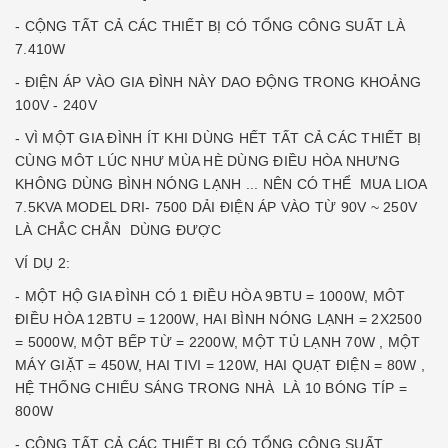
- CỘNG TẤT CẢ CÁC THIẾT BỊ CÓ TỔNG CÔNG SUẤT LÀ
7.410W
- ĐIỆN ÁP VÀO GIA ĐÌNH NÀY DAO ĐỘNG TRONG KHOẢNG
100V - 240V
- VÌ MỘT GIA ĐÌNH ÍT KHI DÙNG HẾT TẤT CẢ CÁC THIẾT BỊ
CÙNG MÔT LÚC NHƯ MÙA HÈ DÙNG ĐIỀU HÒA NHƯNG
KHÔNG DÙNG BÌNH NÓNG LẠNH ... NÊN CÓ THỂ MUA LIOA
7.5KVA MODEL DRI- 7500 DẢI ĐIỆN ÁP VÀO TỪ 90V ~ 250V
LÀ CHẮC CHẮN DÙNG ĐƯỢC
VÍ DỤ 2:
- MỘT HỘ GIA ĐÌNH CÓ 1 ĐIỀU HÒA 9BTU = 1000W, MÔT
ĐIỀU HÒA 12BTU = 1200W, HAI BÌNH NÓNG LẠNH = 2X2500
= 5000W, MỘT BẾP TỪ = 2200W, MỘT TỦ LẠNH 70W , MỘT
MÁY GIẶT = 450W, HAI TIVI = 120W, HAI QUẠT ĐIỆN = 80W ,
HỆ THỐNG CHIẾU SÁNG TRONG NHÀ LÀ 10 BÓNG TÍP =
800W
- CỘNG TẤT CẢ CÁC THIẾT BỊ CÓ TỔNG CÔNG SUẤT