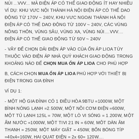
NÚI ...VVV... MÀ ĐIỆN ÁP CÓ THỂ GIAO ĐỘNG ÍT HAY NHIỀU
VÍ DỤ: KHU VƯC NỘI THÀNH HÀ NỘI ĐIỆN ÁP CÓ THỂ DAO
ĐỘNG TỪ 170V ~ 240V, KHU VƯC NGOẠI THÀNH HÀ NỘI
ĐIỆN ÁP CÓ THỂ DAO ĐỘNG TỪ 100V ~ 240V, CÁC VÙNG
NÔNG THÔN, VÙNG SÂU, VÙNG XA, VÙNG NÚI....VVV....
ĐIỆN ÁP CÓ THỂ GIAO ĐỘNG TỪ 50V ~ 240V
- VÂY ĐỂ CHỌN DẢI ĐIỆN ÁP VÀO CỦA ỔN ÁP LIOA TÙY
THUỘC VÀO ĐIỆN ÁP NHÀ QUÝ KHÁCH GIAO ĐỘNG TRONG
KHOẢNG NÀO ĐỂ
CHỌN MUA ỔN ÁP LIOA
CHO PHÙ HỢP
B, CÁCH CHỌN
MUA ỔN ÁP LIOA
PHÙ HỢP VỚI THIẾT BỊ
ĐIỆN TRONG GIA ĐÌNH
VÍ DỤ 1:
- MỘT HỘ GIA ĐÌNH CÓ 1 ĐIỀU HÒA 9BTU =1000W, MỘT
BÌNH NÓNG LẠNH =2.500W, MỘT NỒI CƠM ĐIỆN =600W,
MỘT TỦ LẠNH 125L = 70W, MỘT LÒ VI SÓNG = 1.200W, MỘT
ẤM NƯỚC =1000W, MỘT TIVI 21 IN = 60W, MÔT DÀN ÂM
THANH = 250W, MỘT MÁY GIẶT = 450W, BỐN BÓNG TÍP
=40x4=160W, HAI QUAT ĐIỆN = 2x 60= 120W....