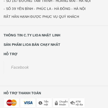
- SỐ 167 ĐƯỜNG TAM TRINH - HOÀNG MAI - HÀ NỘI
- SỐ 39 YÊN BÌNH - PHÚC LA - HÀ ĐÔNG - HÀ NỘI
RẤT HÂN HẠNH ĐƯỢC PHỤC VỤ QUÝ KHÁCH
THÔNG TIN C.TY LIOA NHẬT LINH
SẢN PHẨM LIOA BÁN CHẠY NHẤT
HỖ TRỢ
Facebook
HỖ TRỢ THANH TOÁN