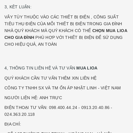
3, KÊT LUẬN:
VÂY TÙY THUỘC VÀO CÁC THIẾT BỊ ĐIỆN , CÔNG SUẤT
TIÊU THỤ ĐIỆN CỦA MỖI THIẾT BỊ ĐIỆN TRONG GIA ĐÌNH
NHÀ QUÝ KHÁCH MÀ QUÝ KHÁCH CÓ THỂ
CHỌN MUA LIOA
CHO GIA ĐÌNH
PHÙ HỢP VỚI THIẾT BỊ ĐIỆN ĐỂ SỬ DỤNG
CHO HIỆU QUẢ, AN TOÀN
4, THÔNG TIN LIÊN HỆ VÀ TƯ VẤN
MUA LIOA
QUÝ KHÁCH CẦN TƯ VẤN THÊM XIN LIÊN HỆ
CÔNG TY TNHH SX VÀ TM ỔN ÁP NHẬT LINH - VIỆT NAM
NGƯỜI LIỆN HỆ: ANH TRỰC
ĐIỆN THOẠI TƯ VẤN: 098.400.44.24 - 0913.20.40.86 -
024.363.20.118
ĐỊA CHỈ: