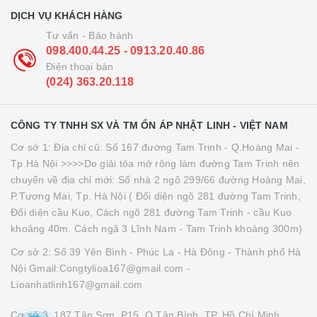
DỊCH VỤ KHÁCH HÀNG
Tư vấn - Bảo hành
098.400.44.25 - 0913.20.40.86
Điện thoại bàn
(024) 363.20.118
CÔNG TY TNHH SX VÀ TM ỔN ÁP NHẬT LINH - VIỆT NAM
Cơ sở 1: Địa chỉ cũ: Số 167 đường Tam Trinh - Q.Hoàng Mai -
Tp.Hà Nội >>>>Do giải tỏa mở rộng làm đường Tam Trinh nên
chuyển về địa chỉ mới: Số nhà 2 ngõ 299/66 đường Hoàng Mai,
P.Tương Mai, Tp. Hà Nội ( Đối diện ngõ 281 đường Tam Trinh,
Đối diện cầu Kuo, Cách ngõ 281 đường Tam Trinh - cầu Kuo
khoảng 40m. Cách ngã 3 Lĩnh Nam - Tam Trinh khoảng 300m)
Cơ sở 2: Số 39 Yên Bình - Phúc La - Hà Đông - Thành phố Hà
Nội Gmail:Congtylioa167@gmail.com -
Lioanhatlinh167@gmail.com
Cơ sở 3: 187 Tân Sơn, P15, Q.Tân Bình, TP. Hồ Chí Minh