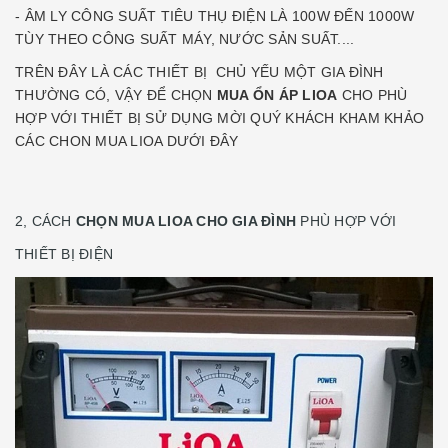
- ÂM LY CÔNG SUẤT TIÊU THỤ ĐIỆN LÀ 100W ĐẾN 1000W
TÙY THEO CÔNG SUẤT MÁY, NƯỚC SẢN SUẤT....
TRÊN ĐÂY LÀ CÁC THIẾT BỊ CHỦ YẾU MỘT GIA ĐÌNH
THƯỜNG CÓ, VẬY ĐỂ CHỌN
MUA ỔN ÁP LIOA
CHO PHÙ
HỢP VỚI THIẾT BỊ SỬ DỤNG MỜI QUÝ KHÁCH KHAM KHẢO
CÁC CHON MUA LIOA DƯỚI ĐÂY
2, CÁCH
CHỌN MUA LIOA CHO GIA ĐÌNH
PHÙ HỢP VỚI
THIẾT BỊ ĐIỆN