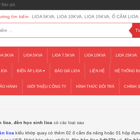
Báo giá
ướng tìm kiếm
LIOA 5KVA, LIOA 10KVA, LIOA 15KVA, Ổ CẮM LIOA..
OA 3KVA
LIOA 5KVA
LIOA 7.5KVA
LIOA 10KVA
LIOA 15KVA
LIOA
BIẾN ÁP LIOA
BÁO GIÁ LIOA
LIỆN HỆ
HỆ THỐNG ĐẠ
BẢO HÀNH
GIỚI THIỆU CÔNG TY
HÌNH THỨC ĐỔI TRẢ
CHÍNH 
 lioa
,
đèn học sinh lioa
có các loại sau
àn lioa
kiểu khớp quay có thêm 02 ổ cắm đa năng hoặc 01 hộp đựn