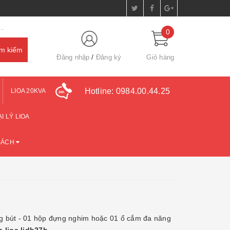
.
0
Đăng nhập
Đăng ký
Giỏ hàng
Hotline:
0984.00.44.25
LIOA 20KVA
I LÝ LIOA
SÁCH
g bút - 01 hộp đựng nghim hoặc 01 ổ cắm đa năng