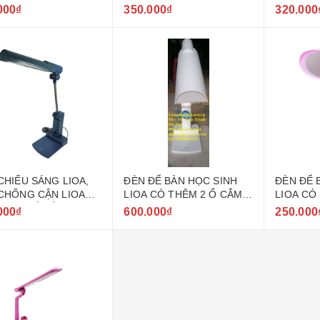
TRẮNG
000₫
350.000₫
320.000
CHIẾU SÁNG LIOA,
ĐÈN ĐỂ BÀN HỌC SINH
ĐÈN ĐỂ 
CHỐNG CẬN LIOA
LIOA CÓ THÊM 2 Ổ CẮM
LIOA CÓ
HÊM 1 Ổ CẮM ĐA
ĐA NĂNG MODEL LIDB27B
NĂNG 10
000₫
600.000₫
250.000
 VÀ 2 CỔNG SẠC
- LIDB27H