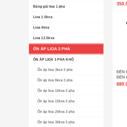
MẦU
350.
Bảng giá lioa 1 pha
Lioa 1.5kva
Lioa 4kva
Lioa 12.5kva
ỔN ÁP LIOA 3 PHA
ỔN ÁP LIOA 3 PHA KHÔ
Ổn áp lioa 3kva 3 pha
ĐÈN 
ĐÈN 
Ổn áp lioa 6kva 3 pha
CÓ T
680.
NĂNG
Ổn áp lioa 10kva 3 pha
USB
Ổn áp lioa 15kva 3 pha
Ổn áp lioa 20kva 3 pha
Ổn áp lioa 30kva 3 pha