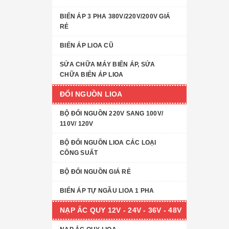
BIẾN ÁP 3 PHA 380V/220V/200V GIÁ
RẺ
BIẾN ÁP LIOA CŨ
SỬA CHỮA MÁY BIẾN ÁP, SỬA
CHỮA BIẾN ÁP LIOA
ĐỔI NGUỒN LIOA
BỘ ĐỔI NGUỒN 220V SANG 100V/
110V/ 120V
BỘ ĐỔI NGUỒN LIOA CÁC LOẠI
CÔNG SUẤT
BỘ ĐỔI NGUỒN GIÁ RẺ
BIẾN ÁP TỰ NGẪU LIOA 1 PHA
NẠP ẮC QUY 12V - 24V - 36V - 48V