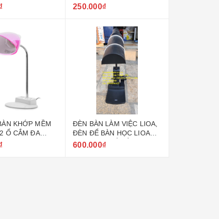
ĐA NĂNG VÀ 1 HỘP
₫
250.000₫
ĐỰNG BÚT
BÀN KHỚP MỀM
ĐÈN BÀN LÀM VIỆC LIOA,
 2 Ổ CẮM ĐA
ĐÈN ĐỂ BÀN HỌC LIOA
A
CÓ THÊM 1 Ổ CẮM ĐA
₫
600.000₫
NĂNG VÀ HỘP BÚT