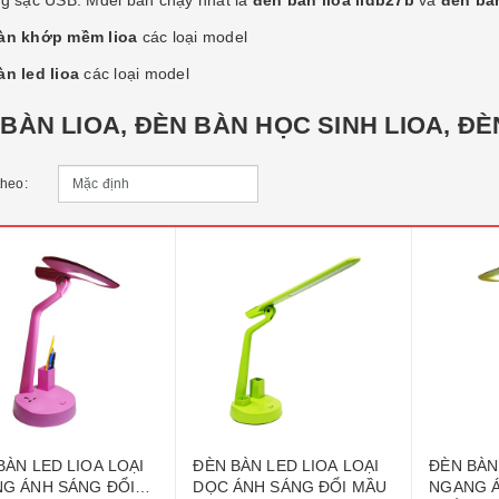
ng sạc USB. Mdel bán chạy nhất là
đèn bàn lioa lidb27b
và
đèn bàn
àn khớp mềm lioa
các loại model
n led lioa
các loại model
BÀN LIOA, ĐÈN BÀN HỌC SINH LIOA, Đ
theo:
BÀN LED LIOA LOẠI
ĐÈN BÀN LED LIOA LOẠI
ĐÈN BÀN
G ÁNH SÁNG ĐỔI
DỌC ÁNH SÁNG ĐỔI MẦU
NGANG 