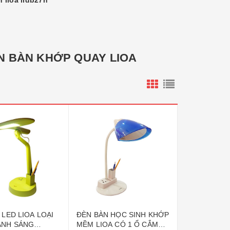
 lioa lidb27h
ÈN BÀN KHỚP QUAY LIOA
 LED LIOA LOẠI
ĐÈN BÀN HỌC SINH KHỚP
ÁNH SÁNG
MỀM LIOA CÓ 1 Ổ CẮM