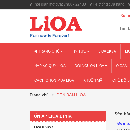
Thời gian mở cửa: 7h00 - 22h30
Hệ thống cửa hàng
Xu h
TRANG CHỦ
TIN TỨC
LIOA 2KVA
LI
NẠP ẮC QUY LIOA
ĐỔI NGUỒN LIOA
Ổ CẮM 
CÁCH CHỌN MUA LIOA
KHUẾN MÃI
CHẾ ĐỘ 
Trang chủ
ĐÈN BÀN LIOA
Đèn bàn
ỔN ÁP LIOA 1 PHA
-
Đèn b
Lioa 0.5kva