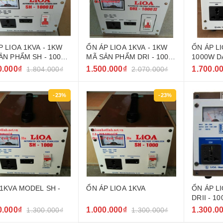
P LIOA 1KVA - 1KW
ỔN ÁP LIOA 1KVA - 1KW
ỔN ÁP LI
ẢN PHẨM SH - 1000
MÃ SẢN PHẨM DRI - 1000
1000W DẢ
ỜI MỚI NHẤT
II ĐỜI MỚI NHẤT
ĐỜI MỚI
0.000₫
1.500.000₫
1.700.0
1.804.000₫
2.070.000₫
-23%
-23%
 1KVA MODEL SH -
ỔN ÁP LIOA 1KVA
ỔN ÁP L
DRII - 10
0.000₫
1.000.000₫
1.300.0
1.300.000₫
1.300.000₫