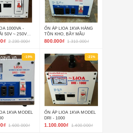
OA 1000VA -
ỔN ÁP LIOA 1KVA HÀNG
I 50V ~ 250V
TỒN KHO, BẦY MẪU
 NHẤT
00₫
800.000₫
2.230.000₫
1.310.000₫
-19%
-21%
IOA 1KVA MODEL
ỔN ÁP LIOA 1KVA MODEL
00
DRI - 1000
00₫
1.100.000₫
1.600.000₫
1.400.000₫