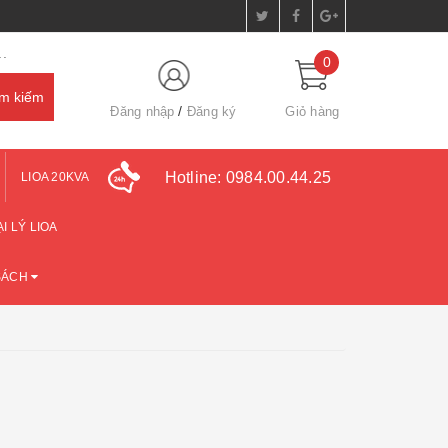
.
0
Đăng nhập
Đăng ký
Giỏ hàng
Hotline:
0984.00.44.25
LIOA 20KVA
I LÝ LIOA
SÁCH