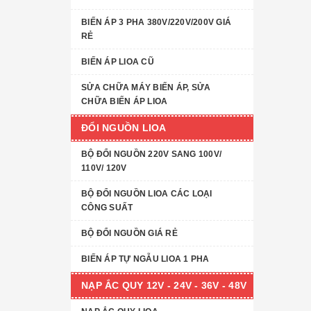
BIẾN ÁP 3 PHA 380V/220V/200V GIÁ
RẺ
BIẾN ÁP LIOA CŨ
SỬA CHỮA MÁY BIẾN ÁP, SỬA
CHỮA BIẾN ÁP LIOA
ĐỔI NGUỒN LIOA
BỘ ĐỔI NGUỒN 220V SANG 100V/
110V/ 120V
BỘ ĐỔI NGUỒN LIOA CÁC LOẠI
CÔNG SUẤT
BỘ ĐỔI NGUỒN GIÁ RẺ
BIẾN ÁP TỰ NGẪU LIOA 1 PHA
NẠP ẮC QUY 12V - 24V - 36V - 48V