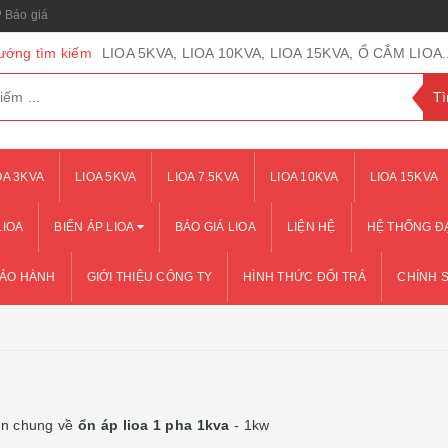
Báo giá
ướng tìm kiếm
LIOA 5KVA, LIOA 10KVA, LIOA 15KVA, Ổ CẮM LIOA..
OA 3KVA
LIOA 5KVA
LIOA 7.5KVA
LIOA 10KVA
LIOA 15KVA
LIOA
BIẾN ÁP LIOA
BÁO GIÁ LIOA
LIỆN HỆ
HỆ THỐNG ĐẠ
BẢO HÀNH
GIỚI THIỆU CÔNG TY
HÌNH THỨC ĐỔI TRẢ
CHÍNH 
in chung về
ổn áp lioa 1 pha 1kva
- 1kw