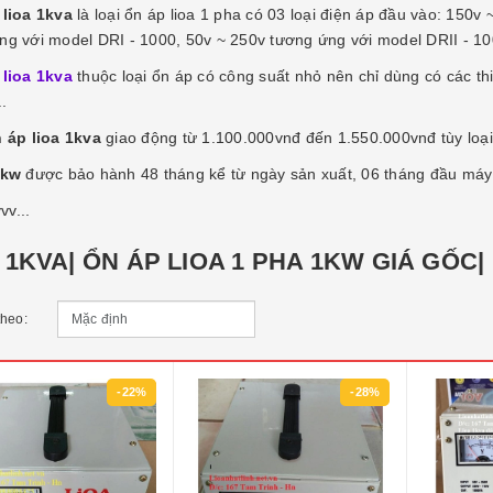
lioa 1kva
là loại ổn áp lioa 1 pha có 03 loại điện áp đầu vào: 150
ng với model DRI - 1000, 50v ~ 250v tương ứng với model DRII - 100
lioa 1kva
thuộc loại ổn áp có công suất nhỏ nên chỉ dùng có các th
..
 áp lioa 1kva
giao động từ 1.100.000vnđ đến 1.550.000vnđ tùy loạ
1kw
được bảo hành 48 tháng kể từ ngày sản xuất, 06 tháng đầu máy
vvv...
 1KVA| ỔN ÁP LIOA 1 PHA 1KW GIÁ GỐC|
theo:
-22%
-28%