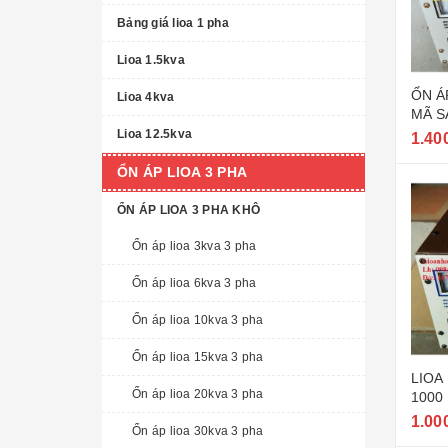
Bảng giá lioa 1 pha
Lioa 1.5kva
ỔN Á
Lioa 4kva
MÃ S
II Đ
Lioa 12.5kva
1.40
ỔN ÁP LIOA 3 PHA
ỔN ÁP LIOA 3 PHA KHÔ
Ổn áp lioa 3kva 3 pha
Ổn áp lioa 6kva 3 pha
Ổn áp lioa 10kva 3 pha
Ổn áp lioa 15kva 3 pha
LIOA
Ổn áp lioa 20kva 3 pha
1000
1.00
Ổn áp lioa 30kva 3 pha