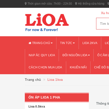
Thời gian mở cửa: 7h00 - 22h30
Hệ thống cửa hàng
Xu h
TRANG CHỦ
TIN TỨC
LIOA 2KVA
LI
NẠP ẮC QUY LIOA
ĐỔI NGUỒN LIOA
Ổ CẮM 
CÁCH CHỌN MUA LIOA
KHUẾN MÃI
CHẾ ĐỘ 
Trang chủ
Lioa 1kva
ỔN ÁP LIOA 1 PHA
Thông t
Lioa 0.5kva