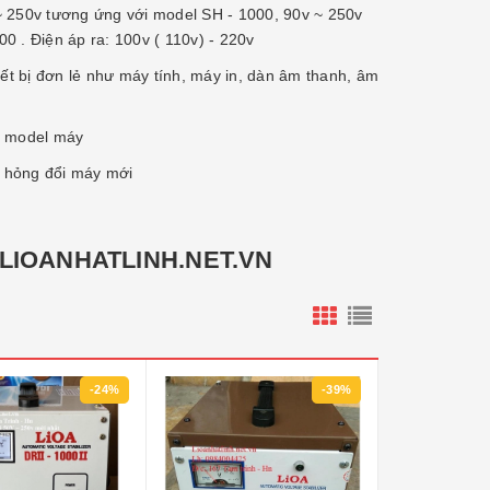
v ~ 250v tương ứng với model SH - 1000, 90v ~ 250v
0 . Điện áp ra: 100v ( 110v) - 220v
iết bị đơn lẻ như máy tính, máy in, dàn âm thanh, âm
i model máy
 hỏng đổi máy mới
 LIOANHATLINH.NET.VN
-24%
-39%