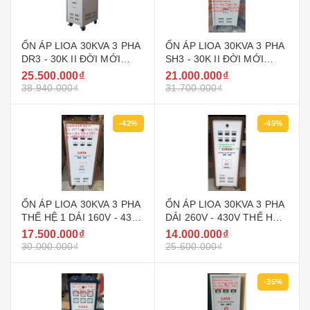
ỔN ÁP LIOA 30KVA 3 PHA
ỔN ÁP LIOA 30KVA 3 PHA
DR3 - 30K II ĐỜI MỚI
SH3 - 30K II ĐỜI MỚI
NHẤT 2022 - 2023 DÂY
NHẤT 2022 - 2023 DÂY
25.500.000₫
21.000.000₫
ĐỒNG 100%
ĐỒNG 100%
38.940.000₫
31.700.000₫
-42%
-45%
ỔN ÁP LIOA 30KVA 3 PHA
ỔN ÁP LIOA 30KVA 3 PHA
THẾ HỆ 1 DẢI 160V - 430V
DẢI 260V - 430V THẾ HỆ
MODEL DR3 - 30K
1, ĐỒNG HỒ CƠ, SƠN
17.500.000₫
14.000.000₫
MẦU NÂU
30.000.000₫
25.600.000₫
-35%