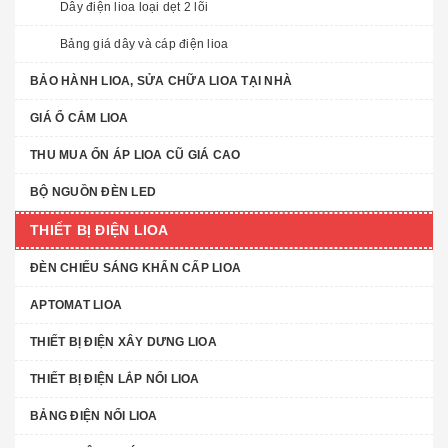
Dây điện lioa loại dẹt 2 lõi
Bảng giá dây và cáp điện lioa
BẢO HÀNH LIOA, SỬA CHỮA LIOA TẠI NHÀ
GIÁ Ổ CẮM LIOA
THU MUA ỔN ÁP LIOA CŨ GIÁ CAO
BỘ NGUỒN ĐÈN LED
THIẾT BỊ ĐIỆN LIOA
ĐÈN CHIẾU SÁNG KHẨN CẤP LIOA
APTOMAT LIOA
THIẾT BỊ ĐIỆN XÂY DƯNG LIOA
THIẾT BỊ ĐIỆN LẮP NỔI LIOA
BẢNG ĐIỆN NỔI LIOA