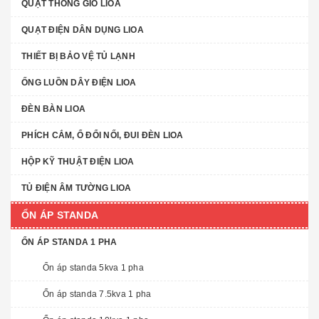
QUẠT THÔNG GIÓ LIOA
QUẠT ĐIỆN DÂN DỤNG LIOA
THIẾT BỊ BẢO VỆ TỦ LẠNH
ỐNG LUỒN DÂY ĐIỆN LIOA
ĐÈN BÀN LIOA
PHÍCH CẮM, Ổ ĐỔI NỐI, ĐUI ĐÈN LIOA
HỘP KỸ THUẬT ĐIỆN LIOA
TỦ ĐIỆN ÂM TƯỜNG LIOA
ỔN ÁP STANDA
ỔN ÁP STANDA 1 PHA
Ổn áp standa 5kva 1 pha
Ổn áp standa 7.5kva 1 pha