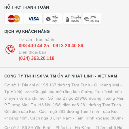
HỖ TRỢ THANH TOÁN
DỊCH VỤ KHÁCH HÀNG
Tư vấn - Bảo hành
098.400.44.25 - 0913.20.40.86
Điện thoại bàn
(024) 363.20.118
CÔNG TY TNHH SX VÀ TM ỔN ÁP NHẬT LINH - VIỆT NAM
Cơ sở 1: Địa chỉ cũ: Số 167 đường Tam Trinh - Q.Hoàng Mai -
Tp.Hà Nội >>>>Do giải tỏa mở rộng làm đường Tam Trinh nên
chuyển về địa chỉ mới: Số nhà 2 ngõ 299/66 đường Hoàng Mai,
P.Tương Mai, Tp. Hà Nội ( Đối diện ngõ 281 đường Tam Trinh,
Đối diện cầu Kuo, Cách ngõ 281 đường Tam Trinh - cầu Kuo
khoảng 40m. Cách ngã 3 Lĩnh Nam - Tam Trinh khoảng 300m)
Cơ sở 2: Số 39 Yên Bình - Phúc La - Hà Đông - Thành phố Hà