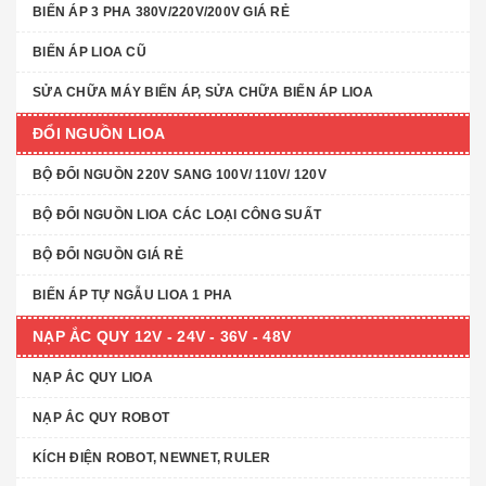
BIẾN ÁP 3 PHA 380V/220V/200V GIÁ RẺ
BIẾN ÁP LIOA CŨ
SỬA CHỮA MÁY BIẾN ÁP, SỬA CHỮA BIẾN ÁP LIOA
ĐỔI NGUỒN LIOA
BỘ ĐỔI NGUỒN 220V SANG 100V/ 110V/ 120V
BỘ ĐỔI NGUỒN LIOA CÁC LOẠI CÔNG SUẤT
BỘ ĐỔI NGUỒN GIÁ RẺ
BIẾN ÁP TỰ NGẪU LIOA 1 PHA
NẠP ẮC QUY 12V - 24V - 36V - 48V
NẠP ẮC QUY LIOA
NẠP ẮC QUY ROBOT
KÍCH ĐIỆN ROBOT, NEWNET, RULER