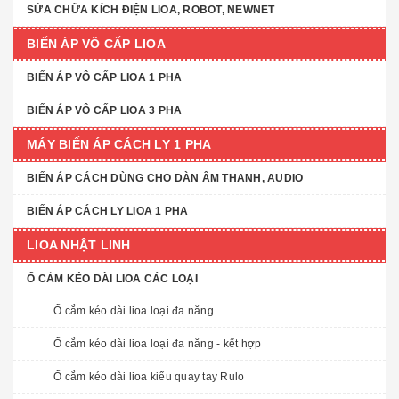
SỬA CHỮA KÍCH ĐIỆN LIOA, ROBOT, NEWNET
BIẾN ÁP VÔ CẤP LIOA
BIẾN ÁP VÔ CẤP LIOA 1 PHA
BIẾN ÁP VÔ CẤP LIOA 3 PHA
MÁY BIẾN ÁP CÁCH LY 1 PHA
BIẾN ÁP CÁCH DÙNG CHO DÀN ÂM THANH, AUDIO
BIẾN ÁP CÁCH LY LIOA 1 PHA
LIOA NHẬT LINH
Ổ CẮM KÉO DÀI LIOA CÁC LOẠI
Ổ cắm kéo dài lioa loại đa năng
Ổ cắm kéo dài lioa loại đa năng - kết hợp
Ổ cắm kéo dài lioa kiểu quay tay Rulo