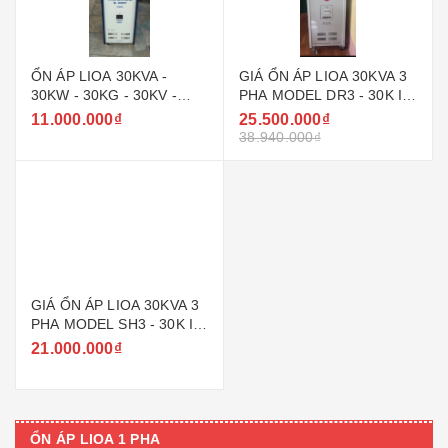
ỔN ÁP LIOA 30KVA -
GIÁ ỔN ÁP LIOA 30KVA 3
30KW - 30KG - 30KV -
PHA MODEL DR3 - 30K II
30000W 3 PHA CŨ
MỚI NHẤT HIỆN NAY
11.000.000₫
25.500.000₫
38.940.000₫
GIÁ ỔN ÁP LIOA 30KVA 3
PHA MODEL SH3 - 30K II
ĐỜI MỚI NHẤT HIỆN NAY
21.000.000₫
ỔN ÁP LIOA 1 PHA