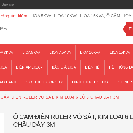
Báo giá
ướng tìm kiếm
LIOA 5KVA, LIOA 10KVA, LIOA 15KVA, Ổ CẮM LIOA..
OA 3KVA
LIOA 5KVA
LIOA 7.5KVA
LIOA 10KVA
LIOA 15KVA
LIOA
BIẾN ÁP LIOA
BÁO GIÁ LIOA
LIỆN HỆ
HỆ THỐNG ĐẠ
BẢO HÀNH
GIỚI THIỆU CÔNG TY
HÌNH THỨC ĐỔI TRẢ
CHÍNH 
 CẮM ĐIỆN RULER VỎ SẮT, KIM LOẠI 6 LỖ 3 CHẤU DÂY 3M
Ổ CẮM ĐIỆN RULER VỎ SẮT, KIM LOẠI 6 L
CHẤU DÂY 3M