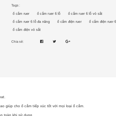
Tags :
ổ cắm ruer
ổ cắm ruer 6 lỗ
ổ cắm ruer 6 lỗ vỏ sắt
ổ cắm ruer 6 lỗ đa năng
ổ cắm điện ruer
ổ cắm điện ruer 6
ổ cắm điện vỏ sắt
Chia sẻ:
mat.
cao giúp cho ổ cắm tiếp xúc tốt với mọi loại ổ cắm.
an toàn khi sử dụng.