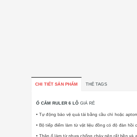
CHI TIẾT SẢN PHẨM
THẺ TAGS
Ổ CẮM RULER 6 LỖ
GIÁ RẺ
• Tự động bảo vệ quá tải bằng cầu chì hoặc apto
• Bộ tiếp điểm làm từ vật liệu đồng có độ đàn hồi 
• Thân ổ làm từ nhựa chống cháy nên rất bền và 