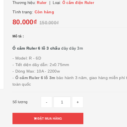
Thương hiệu:
Ruler
Loại:
Ổ cắm điện Ruler
Tình trạng:
Còn hàng
80.000₫
150.000₫
Mô tả :
Ổ cắm Ruler 6 lỗ 3 chấu
dây dây 3m
- Model: R - 6D
- Tiết diện dây dẫn: 2x0.75mm
- Dòng Max: 10A - 2200w
-
Ổ cắm Ruler 6 lỗ 3m
bảo hành 3 năm, giao hàng miễn phí 
toàn quốc
-
+
Số lượng
ĐẶT MUA HÀNG