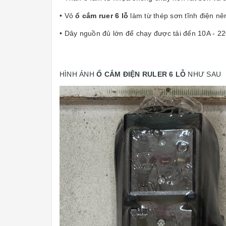
• Vỏ
ổ cắm ruer 6 lỗ
làm từ thép sơn tĩnh điện nê
• Dây nguồn đủ lớn để chạy được tải đến 10A - 2
HÌNH ẢNH
Ổ CẮM ĐIỆN RULER 6 LỖ
NHƯ SAU