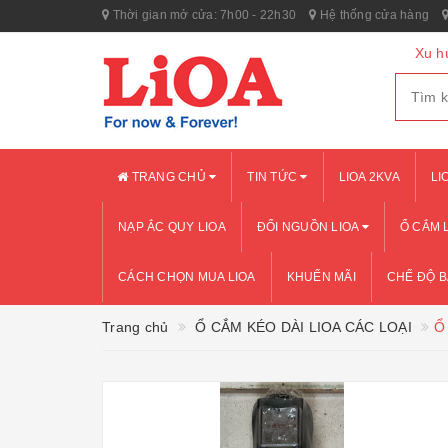
Thời gian mở cửa: 7h00 - 22h30
Hệ thống cửa hàng
Xu h
TRANG CHỦ
TIN TỨC
LIOA 2KVA
LI
NẠP ẮC QUY LIOA
ĐỔI NGUỒN LIOA
Ổ CẮM 
CÁCH CHỌN MUA LIOA
KHUẾN MÃI
CHẾ ĐỘ 
Trang chủ
Ổ CẮM KÉO DÀI LIOA CÁC LOẠI
Ổ