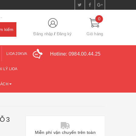
.
0
Đăng nhập
Đăng ký
Giỏ hàng
Hotline:
0984.00.44.25
LIOA 20KVA
I LÝ LIOA
SÁCH
Ỗ 3
Miễn phí vận chuyển trên toàn