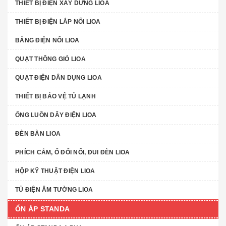
THIẾT BỊ ĐIỆN XÂY DƯNG LIOA
THIẾT BỊ ĐIỆN LẮP NỔI LIOA
BẢNG ĐIỆN NỔI LIOA
QUẠT THÔNG GIÓ LIOA
QUẠT ĐIỆN DÂN DỤNG LIOA
THIẾT BỊ BẢO VỆ TỦ LẠNH
ỐNG LUỒN DÂY ĐIỆN LIOA
ĐÈN BÀN LIOA
PHÍCH CẮM, Ổ ĐỔI NỐI, ĐUI ĐÈN LIOA
HỘP KỸ THUẬT ĐIỆN LIOA
TỦ ĐIỆN ÂM TƯỜNG LIOA
ỔN ÁP STANDA