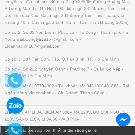
chuyển về địa chỉ mới: Số nhà 2 ngõ 299/66 đường Hoàng Mai,
P.Tương Mai, Tp. Hà Nội ( Đối diện ngõ 281 đường Tam Trinh,
Đối diện cầu Kuo, Cách ngõ 281 đường Tam Trinh - cầu Kuo
khoảng 40m. Cách ngã 3 Lĩnh Nam - Tam Trinh khoảng 300m)
Cơ sở 2: Số 39 Yên Bình - Phúc La - Hà Đông - Thành phố Hà
Nội Gmail:Congtylioa167@gmail.com -
Lioanhatlinh167@gmail.com
Cơ sở 3: 187 Tân Sơn, P15, Q.Tân Bình, TP. Hồ Chí Minh
Cơ sở 4: Số 212 Nguyễn Oanh - Phường 7 - Quận Gò Vấp -
Thành Phố Hồ Chí Minh
Mã số thuế: 0107794362 - Tài khoản số: 0451000401886 - Tại
Ngân Hàng Vietcombank - Chi Nhánh Thành Công -
LIOA
,
ỔN ÁP LIOA
,
BIẾN ÁP 380V RA 220V
,
BỘ ĐỔI NGUỒN
220V SANG 110V
,
LIOA 30KVA 3 PHA
Ổn áp lioa, biến áp lioa, thiết bị điện lioa giá rẻ