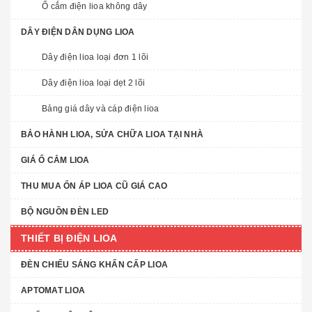
Ổ cắm điện lioa không dây
DÂY ĐIỆN DÂN DỤNG LIOA
Dây điện lioa loại đơn 1 lõi
Dây điện lioa loại dẹt 2 lõi
Bảng giá dây và cáp điện lioa
BẢO HÀNH LIOA, SỬA CHỮA LIOA TẠI NHÀ
GIÁ Ổ CẮM LIOA
THU MUA ỔN ÁP LIOA CŨ GIÁ CAO
BỘ NGUỒN ĐÈN LED
THIẾT BỊ ĐIỆN LIOA
ĐÈN CHIẾU SÁNG KHẨN CẤP LIOA
APTOMAT LIOA