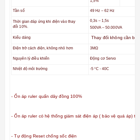
1,5%
Tần số
49 Hz – 62 Hz
0,3s – 1,5s
Thời gian đáp ứng khi điện vào thay
đổi 10%.
500VA – 50.000VA
Thay đổi không cần báo
Kiểu dáng
Điện trở cách điện, không nhỏ hơn
3MΩ
Nguyên lý điều khiển
Động cơ Servo
Nhiệt độ môi trường
-5
C - 40C
0
- Ổn áp ruler quấn dây đồng 100%
- Ổn áp ruler có hệ thống giám sát điện áp ( bảo vệ quá áp) tự
- Tự động Reset chống sốc điện