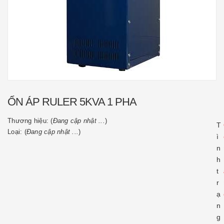
ỔN ÁP RULER 5KVA 1 PHA
Thương hiệu: (
Đang cập nhật ...
)
T
Loại: (
Đang cập nhật ...
)
ì
n
h
t
r
ạ
n
g