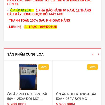
HÀNG CÁC TỈNH CHÚNG TÔI CÓ THỂ GỬI HÀNG RA CÁC
BẾN XE
-
ỔN ÁP RULER
1 PHA BẢO HÀNH 04 NĂM, 12 THÁNG
ĐẦU MÁY HỎNG ĐƯỢC ĐỔI MÁY MỚI
- THANH TOÁN 100% SAU KHI GIAO HÀNG
- LIÊN HỆ :
A. TRỰC - 0984004425
SẢN PHẨM CÙNG LOẠI
-23%
-24%
ỔN ÁP RULER 15KVA DẢI
ỔN ÁP RULER 10KVA DẢI
50V ~ 250V ĐỜI MỚI
50V ~ 250V ĐỜI MỚI
NHẤT HIỆN NAY
NHẤT HIỆN NAY
9.900.000₫
5.900.000₫