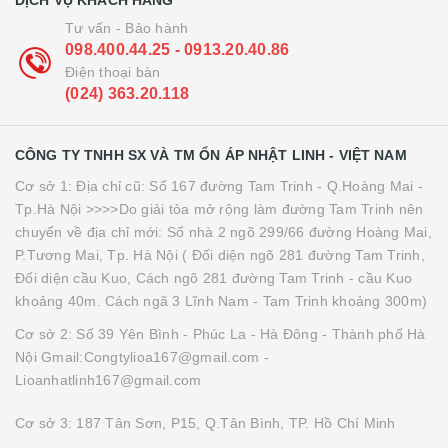
DỊCH VỤ KHÁCH HÀNG
Tư vấn - Bảo hành
098.400.44.25 - 0913.20.40.86
Điện thoại bàn
(024) 363.20.118
CÔNG TY TNHH SX VÀ TM ỔN ÁP NHẬT LINH - VIỆT NAM
Cơ sở 1: Địa chỉ cũ: Số 167 đường Tam Trinh - Q.Hoàng Mai -
Tp.Hà Nội >>>>Do giải tỏa mở rộng làm đường Tam Trinh nên
chuyển về địa chỉ mới: Số nhà 2 ngõ 299/66 đường Hoàng Mai,
P.Tương Mai, Tp. Hà Nội ( Đối diện ngõ 281 đường Tam Trinh,
Đối diện cầu Kuo, Cách ngõ 281 đường Tam Trinh - cầu Kuo
khoảng 40m. Cách ngã 3 Lĩnh Nam - Tam Trinh khoảng 300m)
Cơ sở 2: Số 39 Yên Bình - Phúc La - Hà Đông - Thành phố Hà
Nội Gmail:Congtylioa167@gmail.com -
Lioanhatlinh167@gmail.com
Cơ sở 3: 187 Tân Sơn, P15, Q.Tân Bình, TP. Hồ Chí Minh