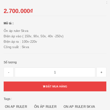
:
2.700.000₫
Mô tả :
Ổn áp ruler 5kva
Điện áp vào ( 150v, 90v, 50v, 40v -250v)
Điện áp ra : 100v-220v
Công suất : 5kva
Số lượng
-
+
ĐẶT MUA HÀNG
Tags :
ON AP RULER
ỔN ÁP RULER
ON AP RULER 5KVA