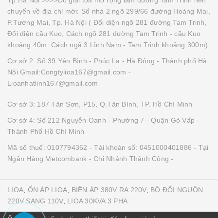
chuyển về địa chỉ mới: Số nhà 2 ngõ 299/66 đường Hoàng Mai,
P.Tương Mai, Tp. Hà Nội ( Đối diện ngõ 281 đường Tam Trinh,
Đối diện cầu Kuo, Cách ngõ 281 đường Tam Trinh - cầu Kuo
khoảng 40m. Cách ngã 3 Lĩnh Nam - Tam Trinh khoảng 300m)
Cơ sở 2: Số 39 Yên Bình - Phúc La - Hà Đông - Thành phố Hà
Nội Gmail:Congtylioa167@gmail.com -
Lioanhatlinh167@gmail.com
Cơ sở 3: 187 Tân Sơn, P15, Q.Tân Bình, TP. Hồ Chí Minh
Cơ sở 4: Số 212 Nguyễn Oanh - Phường 7 - Quận Gò Vấp -
Thành Phố Hồ Chí Minh
Mã số thuế: 0107794362 - Tài khoản số: 0451000401886 - Tại
Ngân Hàng Vietcombank - Chi Nhánh Thành Công -
LIOA
,
ỔN ÁP LIOA
,
BIẾN ÁP 380V RA 220V
,
BỘ ĐỔI NGUỒN
220V SANG 110V
,
LIOA 30KVA 3 PHA