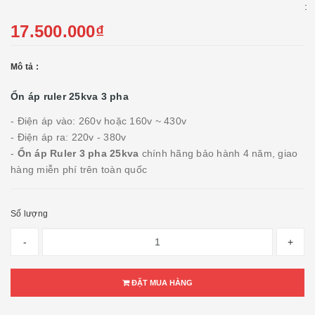
:
17.500.000₫
Mô tả :
Ổn áp ruler 25kva 3 pha
- Điện áp vào: 260v hoặc 160v ~ 430v
- Điện áp ra: 220v - 380v
-
Ổn áp Ruler 3 pha 25kva
chính hãng bảo hành 4 năm, giao
hàng miễn phí trên toàn quốc
Số lượng
-
+
ĐẶT MUA HÀNG