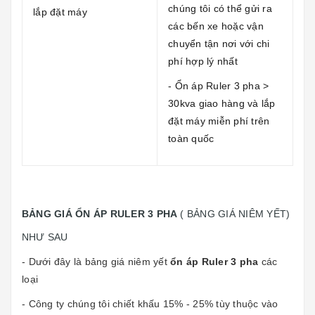
chúng tôi có thể gửi ra
lắp đặt máy
các bến xe hoặc vận
chuyển tận nơi với chi
phí hợp lý nhất
- Ổn áp Ruler 3 pha >
30kva giao hàng và lắp
đặt máy miễn phí trên
toàn quốc
BẢNG GIÁ ỔN ÁP RULER 3 PHA
( BẢNG GIÁ NIÊM YẾT)
NHƯ SAU
- Dưới đây là bảng giá niêm yết
ổn áp Ruler 3 pha
các
loại
- Công ty chúng tôi chiết khấu 15% - 25% tùy thuộc vào