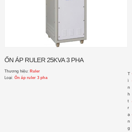
ỔN ÁP RULER 25KVA 3 PHA
Thương hiệu:
Ruler
T
Loại:
Ổn áp ruler 3 pha
ì
n
h
t
r
ạ
n
g