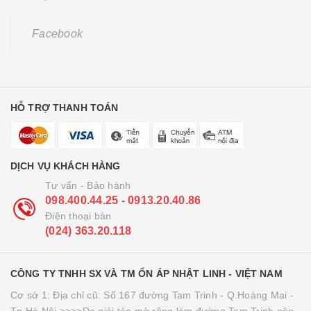
Facebook
HỖ TRỢ THANH TOÁN
DỊCH VỤ KHÁCH HÀNG
Tư vấn - Bảo hành
098.400.44.25 - 0913.20.40.86
Điện thoại bàn
(024) 363.20.118
CÔNG TY TNHH SX VÀ TM ỔN ÁP NHẬT LINH - VIỆT NAM
Cơ sở 1: Địa chỉ cũ: Số 167 đường Tam Trinh - Q.Hoàng Mai -
Tp.Hà Nội >>>>Do giải tỏa mở rộng làm đường Tam Trinh nên