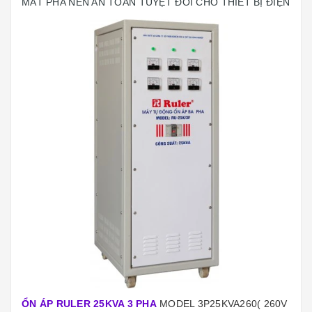
MẤT PHA NÊN AN TOÀN TUYỆT ĐỐI CHO THIẾT BỊ ĐIỆN
ỔN ÁP RULER 25KVA 3 PHA
MODEL 3P25KVA260( 260V