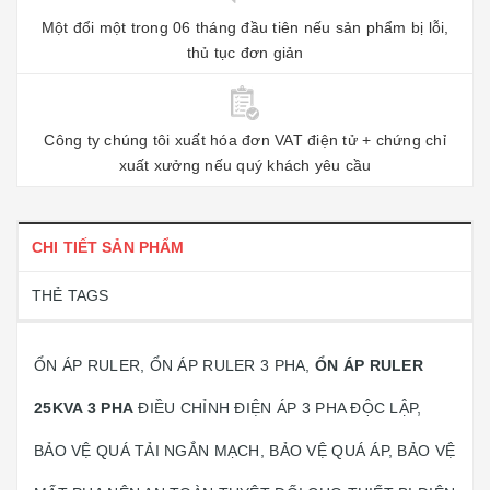
Một đổi một trong 06 tháng đầu tiên nếu sản phẩm bị lỗi,
thủ tục đơn giản
Công ty chúng tôi xuất hóa đơn VAT điện tử + chứng chỉ
xuất xưởng nếu quý khách yêu cầu
CHI TIẾT SẢN PHẨM
THẺ TAGS
ỔN ÁP RULER, ỔN ÁP RULER 3 PHA,
ỔN ÁP RULER
25KVA 3 PHA
ĐIỀU CHỈNH ĐIỆN ÁP 3 PHA ĐỘC LẬP,
BẢO VỆ QUÁ TẢI NGẮN MẠCH, BẢO VỆ QUÁ ÁP, BẢO VỆ