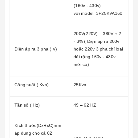
(160v - 430v)
với model: 3P25KVA160
200V(220V) – 380V ± 2
- 3% ( Điện áp ra 200v
Điện áp ra 3 pha ( V)
hoặc 220v 3 pha chỉ loại
dải rộng 160v - 430v
mới có)
Công suất ( Kva)
25Kva
Tần số ( Hz)
49 – 62 HZ
Kích thước(DxRxC)mm
áp dụng cho cả 02