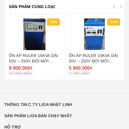
SẢN PHẨM CÙNG LOẠI
-23%
-24%
ỔN ÁP RULER 15KVA DẢI
ỔN ÁP RULER 10KVA DẢI
50V ~ 250V ĐỜI MỚI
50V ~ 250V ĐỜI MỚI
NHẤT HIỆN NAY
NHẤT HIỆN NAY
9.900.000₫
5.900.000₫
12.900.000₫
7.790.000₫
THÔNG TIN C.TY LIOA NHẬT LINH
SẢN PHẨM LIOA BÁN CHẠY NHẤT
HỖ TRỢ