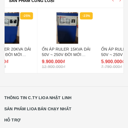
SẢN PHẨM CÙNG LOẠI
-23%
-24%
ỔN ÁP RULER 15KVA DẢI
ỔN ÁP RULER 10KVA DẢI
50V ~ 250V ĐỜI MỚI
50V ~ 250V ĐỜI MỚI
NHẤT HIỆN NAY
NHẤT HIỆN NAY
9.900.000₫
5.900.000₫
12.900.000₫
7.790.000₫
THÔNG TIN C.TY LIOA NHẬT LINH
SẢN PHẨM LIOA BÁN CHẠY NHẤT
HỖ TRỢ