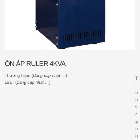
ỔN ÁP RULER 4KVA
Thương hiệu: (
Đang cập nhật ...
)
T
Loại: (
Đang cập nhật ...
)
ì
n
h
t
r
ạ
n
g