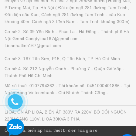
chuyển về địa chỉ mới: Số nhà 2 ngõ 299/66 đường Hoàng Mai,
P.Tương Mai, Tp. Hà Nội ( Đối diện ngõ 281 đường Tam Trinh,
Đối diện cầu Kuo, Cách ngõ 281 đường Tam Trinh - cầu Kuo
khoảng 40m. Cách ngã 3 Lĩnh Nam - Tam Trinh khoảng 300m)
Cơ sở 2: Số 39 Yên Bình - Phúc La - Hà Đông - Thành phố Hà
Nội Gmail:Congtylioa167@gmail.com -
Lioanhatlinh167@gmail.com
Cơ sở 3: 187 Tân Sơn, P15, Q.Tân Bình, TP. Hồ Chí Minh
Cơ sở 4: Số 212 Nguyễn Oanh - Phường 7 - Quận Gò Vấp -
Thành Phố Hồ Chí Minh
Mã số thuế: 0107794362 - Tài khoản số: 0451000401886 - Tại
Ngân Hàng Vietcombank - Chi Nhánh Thành Công -
LIOA
,
ỔN ÁP LIOA
,
BIẾN ÁP 380V RA 220V
,
BỘ ĐỔI NGUỒN
220V SANG 110V
,
LIOA 30KVA 3 PHA
Ổn áp lioa, biến áp lioa, thiết bị điện lioa giá rẻ