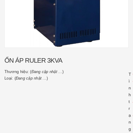
ỔN ÁP RULER 3KVA
Thương hiệu: (
Đang cập nhật ...
)
T
Loại: (
Đang cập nhật ...
)
ì
n
h
t
r
ạ
n
g