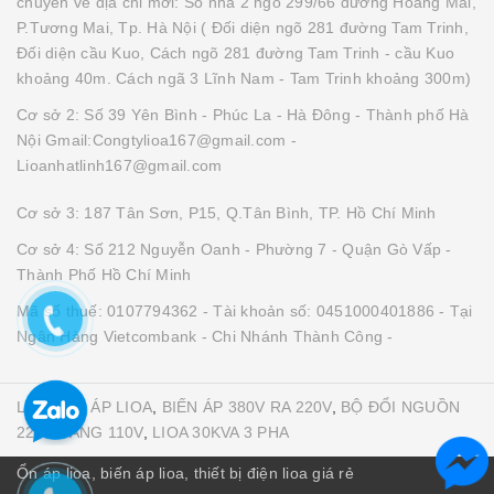
chuyển về địa chỉ mới: Số nhà 2 ngõ 299/66 đường Hoàng Mai,
P.Tương Mai, Tp. Hà Nội ( Đối diện ngõ 281 đường Tam Trinh,
Đối diện cầu Kuo, Cách ngõ 281 đường Tam Trinh - cầu Kuo
khoảng 40m. Cách ngã 3 Lĩnh Nam - Tam Trinh khoảng 300m)
Cơ sở 2: Số 39 Yên Bình - Phúc La - Hà Đông - Thành phố Hà
Nội Gmail:Congtylioa167@gmail.com -
Lioanhatlinh167@gmail.com
Cơ sở 3: 187 Tân Sơn, P15, Q.Tân Bình, TP. Hồ Chí Minh
Cơ sở 4: Số 212 Nguyễn Oanh - Phường 7 - Quận Gò Vấp -
Thành Phố Hồ Chí Minh
Mã số thuế: 0107794362 - Tài khoản số: 0451000401886 - Tại
Ngân Hàng Vietcombank - Chi Nhánh Thành Công -
LIOA
,
ỔN ÁP LIOA
,
BIẾN ÁP 380V RA 220V
,
BỘ ĐỔI NGUỒN
220V SANG 110V
,
LIOA 30KVA 3 PHA
Ổn áp lioa, biến áp lioa, thiết bị điện lioa giá rẻ