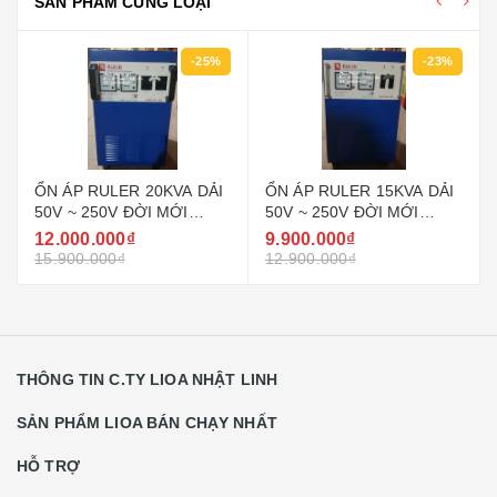
SẢN PHẨM CÙNG LOẠI
-25%
-23%
ỔN ÁP RULER 20KVA DẢI
ỔN ÁP RULER 15KVA DẢI
50V ~ 250V ĐỜI MỚI
50V ~ 250V ĐỜI MỚI
NHẤT HIỆN NAY
NHẤT HIỆN NAY
12.000.000₫
9.900.000₫
15.900.000₫
12.900.000₫
THÔNG TIN C.TY LIOA NHẬT LINH
SẢN PHẨM LIOA BÁN CHẠY NHẤT
HỖ TRỢ