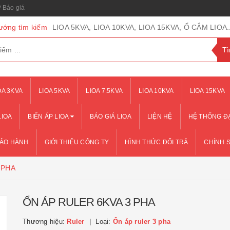
Báo giá
ướng tìm kiếm
LIOA 5KVA, LIOA 10KVA, LIOA 15KVA, Ổ CẮM LIOA..
OA 3KVA
LIOA 5KVA
LIOA 7.5KVA
LIOA 10KVA
LIOA 15KVA
LIOA
BIẾN ÁP LIOA
BÁO GIÁ LIOA
LIỆN HỆ
HỆ THỐNG ĐẠ
BẢO HÀNH
GIỚI THIỆU CÔNG TY
HÌNH THỨC ĐỔI TRẢ
CHÍNH 
 PHA
ỔN ÁP RULER 6KVA 3 PHA
Thương hiệu:
Ruler
Loại:
Ổn áp ruler 3 pha