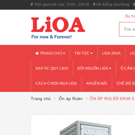
Thời gian mở cửa: 7h00 - 22h30
Hệ thống cửa hàng
Xu h
TRANG CHỦ
TIN TỨC
LIOA 2KVA
LI
NẠP ẮC QUY LIOA
ĐỔI NGUỒN LIOA
Ổ CẮM 
CÁCH CHỌN MUA LIOA
KHUẾN MÃI
CHẾ ĐỘ 
Trang chủ
Ổn áp Ruler
ỔN ÁP RULER 6KVA 3