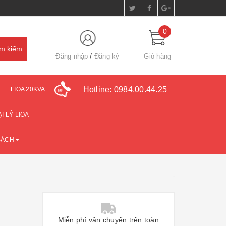
.
0
Đăng nhập
Đăng ký
Giỏ hàng
Hotline:
0984.00.44.25
LIOA 20KVA
I LÝ LIOA
SÁCH
Miễn phí vận chuyển trên toàn