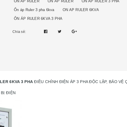
ON AP RULER
ỔN ÁP RULER
ON AP RULER 3 PHA
Ổn áp Ruler 3 pha 6kva
ON AP RULER 6KVA
ỔN ÁP RULER 6KVA 3 PHA
Chia sẻ:
LER 6KVA 3 PHA
ĐIỀU CHỈNH ĐIỆN ÁP 3 PHA ĐỘC LẬP, BẢO VỆ 
BỊ ĐIỆN