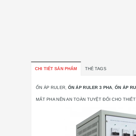
CHI TIẾT SẢN PHẨM
THẺ TAGS
ỔN ÁP RULER,
ỔN ÁP RULER 3 PHA
,
ỔN ÁP RU
MẤT PHA NÊN AN TOÀN TUYỆT ĐỐI CHO THIẾT 