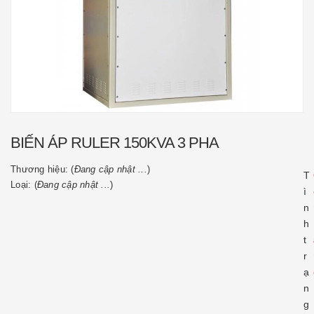
BIẾN ÁP RULER 150KVA 3 PHA
Thương hiệu: (
Đang cập nhật ...
)
T
Loại: (
Đang cập nhật ...
)
ì
n
h
t
r
ạ
n
g