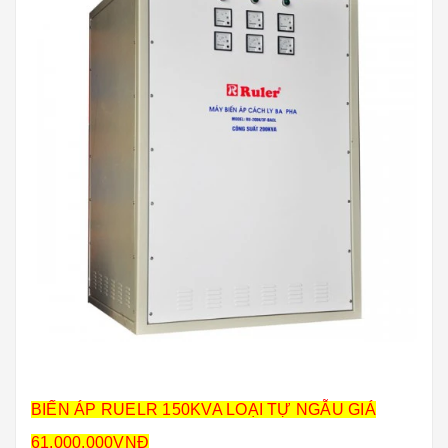
BIẾN ÁP RUELR 150KVA LOẠI TỰ NGẪU GIÁ
61.000.000VNĐ