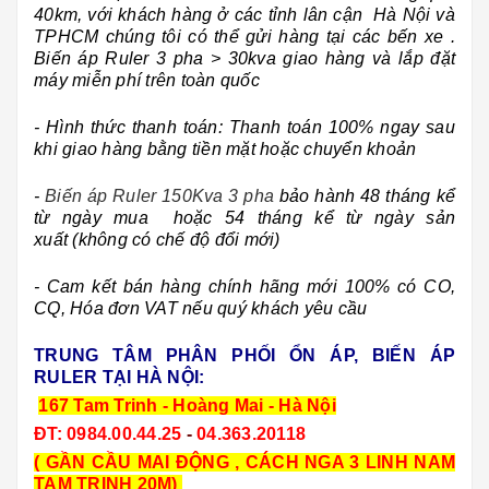
40km, với khách hàng ở các tỉnh lân cận Hà Nội và
TPHCM chúng tôi có thể gửi hàng tại các bến xe .
Biến áp Ruler 3 pha > 30kva giao hàng và lắp đặt
máy miễn phí trên toàn quốc
- Hình thức thanh toán: Thanh toán 100% ngay sau
khi giao hàng bằng tiền mặt hoặc chuyển khoản
-
Biến áp Ruler 150Kva 3 pha
bảo hành 48 tháng kể
từ ngày mua hoặc 54 tháng kể từ ngày sản
xuất (không có chế độ đổi mới)
- Cam kết bán hàng chính hãng mới 100% có CO,
CQ, Hóa đơn VAT nếu quý khách yêu cầu
TRUNG TÂM PHÂN PHỐI ỔN ÁP, BIẾN ÁP
RULER TẠI HÀ NỘI:
167 Tam Trinh - Hoàng Mai - Hà Nội
ĐT:
0984.00.44.25
-
04.363.20118
( GẦN CẦU MAI ĐỘNG , CÁCH NGA 3 LINH NAM
TAM TRINH 20M)