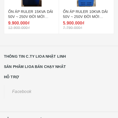
ỔN ÁP RULER 15KVA DẢI
ỔN ÁP RULER 10KVA DẢI
50V ~ 250V ĐỜI MỚI
50V ~ 250V ĐỜI MỚI
NHẤT HIỆN NAY
NHẤT HIỆN NAY
9.900.000₫
5.900.000₫
12.900.000₫
7.790.000₫
THÔNG TIN C.TY LIOA NHẬT LINH
SẢN PHẨM LIOA BÁN CHẠY NHẤT
HỖ TRỢ
Facebook