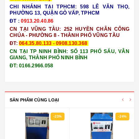
CHI NHÁNH TẠI TPHCM: 598 LÊ VĂN THỌ,
PHƯỜNG 13, QUẬN GÒ VẤP, TPHCM
ĐT :
0913.20.40.86
CN TẠI VŨNG TÀU:
252 HUYỀN CHÂN CÔNG
CHÚA - PHƯỜNG 8 - THÀNH PHỐ VŨNG TẦU
ĐT:
064.35.80.133 - 0908.130.368
CN TẠI TP NINH BÌNH: SỐ 113 PHỐ SÁU, VÂN
GIANG, THÀNH PHỐ NINH BÌNH
ĐT: 0166.2966.058
SẢN PHẨM CÙNG LOẠI
-23%
-24%