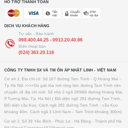
HỖ TRỢ THANH TOÁN
DỊCH VỤ KHÁCH HÀNG
Tư vấn - Bảo hành
098.400.44.25 - 0913.20.40.86
Điện thoại bàn
(024) 363.20.118
CÔNG TY TNHH SX VÀ TM ỔN ÁP NHẬT LINH - VIỆT NAM
Cơ sở 1: Địa chỉ cũ: Số 167 đường Tam Trinh - Q.Hoàng Mai -
Tp.Hà Nội >>>>Do giải tỏa mở rộng làm đường Tam Trinh nên
chuyển về địa chỉ mới: Số nhà 2 ngõ 299/66 đường Hoàng Mai,
P.Tương Mai, Tp. Hà Nội ( Đối diện ngõ 281 đường Tam Trinh,
Đối diện cầu Kuo, Cách ngõ 281 đường Tam Trinh - cầu Kuo
khoảng 40m. Cách ngã 3 Lĩnh Nam - Tam Trinh khoảng 300m)
Cơ sở 2: Số 39 Yên Bình - Phúc La - Hà Đông - Thành phố Hà
Nội Gmail:Congtylioa167@gmail.com -