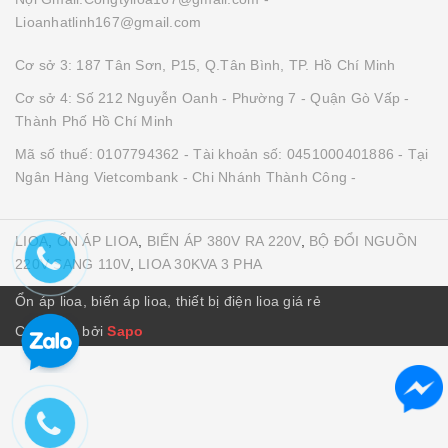
Lioanhatlinh167@gmail.com
Cơ sở 3: 187 Tân Sơn, P15, Q.Tân Bình, TP. Hồ Chí Minh
Cơ sở 4: Số 212 Nguyễn Oanh - Phường 7 - Quận Gò Vấp -
Thành Phố Hồ Chí Minh
Mã số thuế: 0107794362 - Tài khoản số: 0451000401886 - Tại
Ngân Hàng Vietcombank - Chi Nhánh Thành Công -
LIOA
,
ỔN ÁP LIOA
,
BIẾN ÁP 380V RA 220V
,
BỘ ĐỔI NGUỒN
220V SANG 110V
,
LIOA 30KVA 3 PHA
Ổn áp lioa, biến áp lioa, thiết bị điện lioa giá rẻ
Cung cấp bởi
Sapo