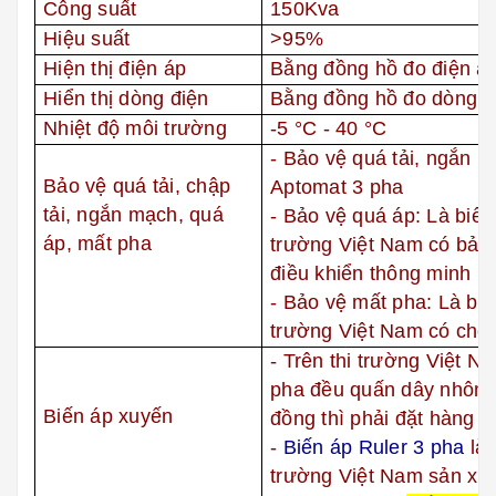
Công suất
150Kva
Hiệu suất
>95%
Hiện thị điện áp
Bằng đồng hồ đo điện áp
Hiển thị dòng điện
Bằng đồng hồ đo dòng đ
Nhiệt độ môi trường
-5
°C
- 40
°C
- Bảo vệ quá tải, ngắn mạ
Bảo vệ quá tải, chập
Aptomat 3 pha
tải, ngắn mạch, quá
- Bảo vệ quá áp: Là biến 
áp, mất pha
trường
Việt Nam
có bảo 
điều khiển thông minh
- Bảo vệ mất pha: Là biế
trường Việt Nam có chế
- Trên thi trường Việt N
pha đều quấn dây nhôm 
Biến áp xuyến
đồng thì phải đặt hàng vớ
-
Biến áp Ruler 3 pha
là 
trường Việt Nam sản xuấ