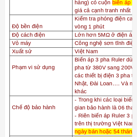
hàng) có cuộn
biến áp 
giá cả cạnh tranh nhất
Kiểm tra phóng điện ca
Độ bền điện
vòng 1 phút
Độ cách điện
Lớn hơn 5
MΩ ở điện á
Vỏ máy
Công nghệ sơn tĩnh điện
Xuất sử
Việt Nam
Biến áp 3 pha Ruler dùng
Phạm vi sử dụng
pha từ 380V sang 200V 
các thiết bị điện 3 pha t
Nhật, Đài Loan…. Và một
khác
- Trong khi các loại biến
Chế độ bảo hành
gian bảo hành là 06 thá
- Riên biến áp Ruler 3 ph
trên thị trường Việt Na
ngày bán hoặc 54 tháng 