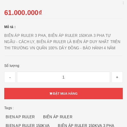
:
61.000.000₫
Mô tả :
BIẾN ÁP RULER 3 PHA, BIẾN ÁP RULER 150KVA 3 PHA TỰ
NGẪU - CÁCH LY, BIẾN ÁP RULER LÀ BIẾN ÁP DUY NHẤT TRÊN
THI TRƯỜNG VN QUẤN 100% DÂY ĐỒNG - BẢO HÀNH 4 NĂM
Số lượng
-
+
ĐẶT MUA HÀNG
Tags :
BIEN AP RULER
BIẾN ÁP RULER
BIEN AP RULER 150KVA
BIẾN ÁP RULER 150KVA 3 PHA