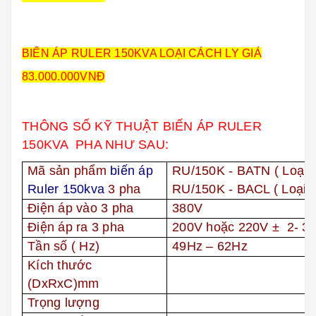
BIẾN ÁP RULER 150KVA LOẠI CÁCH LY GIÁ
83.000.000VNĐ
THÔNG SỐ KỸ THUẬT BIẾN ÁP RULER
150KVA PHA NHƯ SAU:
Mã sản phẩm
biến áp
RU/150K - BATN ( Loại 
Ruler 150kva
3 pha
RU/150K - BACL ( Loại c
Điện áp vào 3 pha
380V
Điện áp ra 3 pha
200V hoặc 220V
± 2- 3
Tần số ( Hz)
49Hz – 62Hz
Kích thước
(DxRxC)mm
Trọng lượng