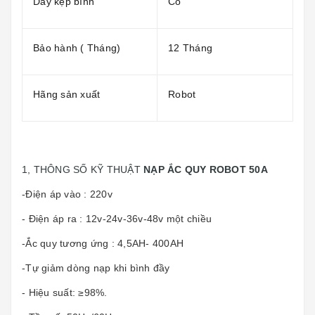
Dây kẹp bình
Có
Bảo hành ( Tháng)
12 Tháng
Hãng sản xuất
Robot
1, THÔNG SỐ KỸ THUẬT
NẠP ẮC QUY ROBOT 50A
-Điện áp vào : 220v
- Điện áp ra : 12v-24v-36v-48v một chiều
-Ắc quy tương ứng : 4,5AH- 400AH
-Tự giảm dòng nạp khi bình đầy
- Hiệu suất: ≥98%.