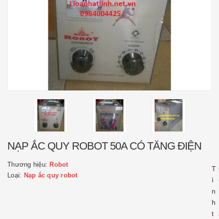
NẠP ẮC QUY ROBOT 50A CÓ TĂNG ĐIỆN
Thương hiệu:
Robot
T
Loại:
Nạp ắc quy robot
ì
n
h
t