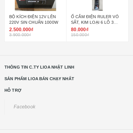
BỘ KÍCH ĐIỆN 12V LÊN
Ổ CẮM ĐIỆN RULER VỎ
220V SIN CHUẨN 1000W
SẮT, KIM LOẠI 6 LỖ 3
CHẤU DÂY 3M
2.500.000₫
80.000₫
3.900.000₫
150.000₫
THÔNG TIN C.TY LIOA NHẬT LINH
SẢN PHẨM LIOA BÁN CHẠY NHẤT
HỖ TRỢ
Facebook