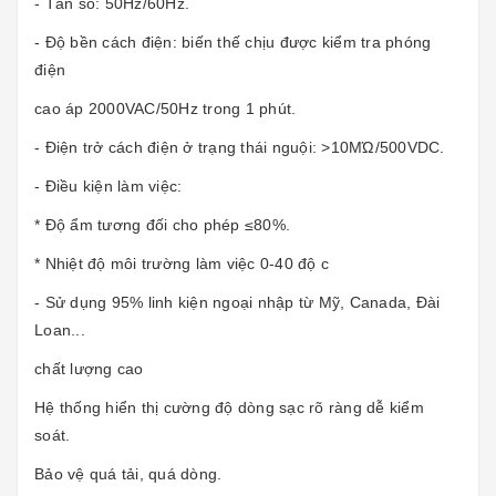
- Tần số: 50Hz/60Hz.
- Độ bền cách điện: biến thế chịu được kiểm tra phóng
điện
cao áp 2000VAC/50Hz trong 1 phút.
- Điện trở cách điện ở trạng thái nguội: >10MΏ/500VDC.
- Điều kiện làm việc:
* Độ ẩm tương đối cho phép ≤80%.
* Nhiệt độ môi trường làm việc 0-40 độ c
- Sử dụng 95% linh kiện ngoại nhập từ Mỹ, Canada, Đài
Loan...
chất lượng cao
Hệ thống hiển thị cường độ dòng sạc rõ ràng dễ kiểm
soát.
Bảo vệ quá tải, quá dòng.