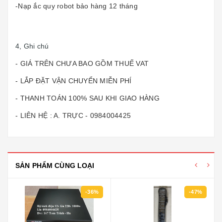
-Nạp ắc quy robot bảo hàng 12 tháng
4, Ghi chú
- GIÁ TRÊN CHƯA BAO GỒM THUẾ VAT
- LẮP ĐẶT VẬN CHUYỂN MIỄN PHÍ
- THANH TOÁN 100% SAU KHI GIAO HÀNG
- LIÊN HỆ : A. TRỰC - 0984004425
SẢN PHẨM CÙNG LOẠI
-36%
-47%