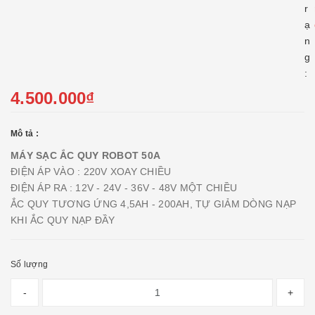
r
ạ
n
g
:
4.500.000₫
Mô tả :
MÁY SẠC ẮC QUY ROBOT 50A
ĐIỆN ÁP VÀO : 220V XOAY CHIỀU
ĐIỆN ÁP RA : 12V - 24V - 36V - 48V MỘT CHIỀU
ẮC QUY TƯƠNG ỨNG 4,5AH - 200AH, TỰ GIẢM DÒNG NẠP
KHI ẮC QUY NẠP ĐẦY
Số lượng
-
+