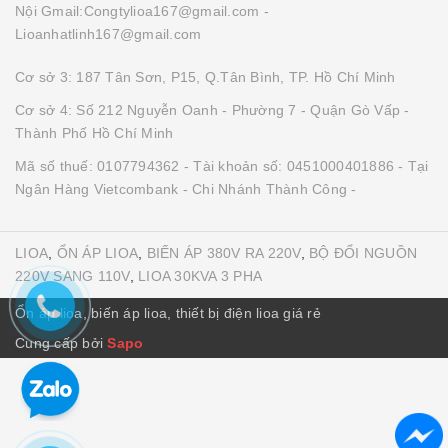
Nội Gmail:Congtylioa167@gmail.com -
Lioanhatlinh167@gmail.com
Cơ sở 3: 187 Tân Sơn, P15, Q.Tân Bình, TP. Hồ Chí Minh
Cơ sở 4: Số 212 Nguyễn Oanh - Phường 7 - Quận Gò Vấp -
Thành Phố Hồ Chí Minh
Mã số thuế: 0107794362 - Tài khoản số: 0451000401886 - Tại
Ngân Hàng Vietcombank - Chi Nhánh Thành Công -
LIOA
,
ỔN ÁP LIOA
,
BIẾN ÁP 380V RA 220V
,
BỘ ĐỔI NGUỒN
220V SANG 110V
,
LIOA 30KVA 3 PHA
Ổn áp lioa, biến áp lioa, thiết bị điện lioa giá rẻ
Cung cấp bởi
Sapo