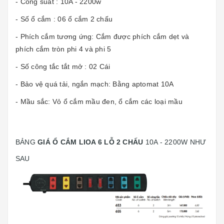
- Công suất : 10A - 2200w
- Số ổ cắm : 06 ổ cắm 2 chấu
- Phích cắm tương ứng: Cắm được phích cắm dẹt và
phích cắm tròn phi 4 và phi 5
- Số công tắc tắt mở : 02 Cái
- Bảo vệ quá tải, ngắn mạch: Bằng aptomat 10A
- Mầu sắc: Vỏ ổ cắm mầu đen, ổ cắm các loại mầu
BẢNG
GIÁ Ổ CẮM LIOA 6 LỖ 2 CHẤU
10A - 2200W NHƯ
SAU