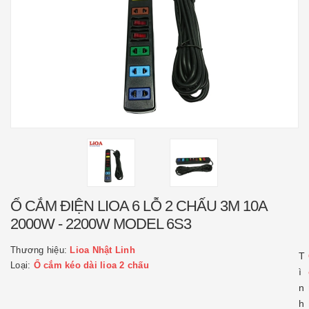
Ổ CẮM ĐIỆN LIOA 6 LỖ 2 CHẤU 3M 10A
2000W - 2200W MODEL 6S3
Thương hiệu:
Lioa Nhật Linh
T
Loại:
Ổ cắm kéo dài lioa 2 chấu
ì
n
h