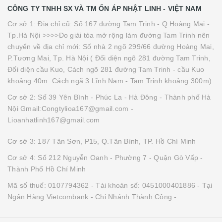
CÔNG TY TNHH SX VÀ TM ỔN ÁP NHẬT LINH - VIỆT NAM
Cơ sở 1: Địa chỉ cũ: Số 167 đường Tam Trinh - Q.Hoàng Mai -
Tp.Hà Nội >>>>Do giải tỏa mở rộng làm đường Tam Trinh nên
chuyển về địa chỉ mới: Số nhà 2 ngõ 299/66 đường Hoàng Mai,
P.Tương Mai, Tp. Hà Nội ( Đối diện ngõ 281 đường Tam Trinh,
Đối diện cầu Kuo, Cách ngõ 281 đường Tam Trinh - cầu Kuo
khoảng 40m. Cách ngã 3 Lĩnh Nam - Tam Trinh khoảng 300m)
Cơ sở 2: Số 39 Yên Bình - Phúc La - Hà Đông - Thành phố Hà
Nội Gmail:Congtylioa167@gmail.com -
Lioanhatlinh167@gmail.com
Cơ sở 3: 187 Tân Sơn, P15, Q.Tân Bình, TP. Hồ Chí Minh
Cơ sở 4: Số 212 Nguyễn Oanh - Phường 7 - Quận Gò Vấp -
Thành Phố Hồ Chí Minh
Mã số thuế: 0107794362 - Tài khoản số: 0451000401886 - Tại
Ngân Hàng Vietcombank - Chi Nhánh Thành Công -