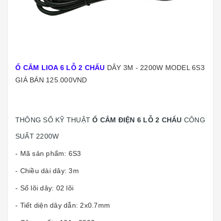
Ổ CẮM LIOA 6 LỖ 2 CHẤU
DÂY 3M - 2200W MODEL 6S3
GIÁ BÁN 125.000VND
THÔNG SỐ KỸ THUẬT
Ổ CẮM ĐIỆN 6 LỖ 2 CHẤU
CÔNG
SUẤT 2200W
- Mã sản phẩm: 6S3
- Chiều dài dây: 3m
- Số lõi dây: 02 lõi
- Tiết diện dây dẫn: 2x0.7mm