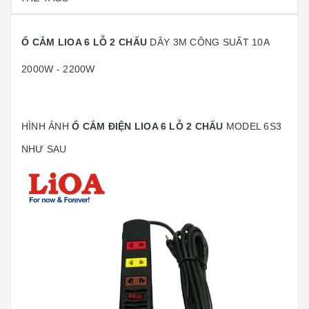
Ổ CẮM LIOA 6 LỖ 2 CHẤU
DÂY 3M CÔNG SUẤT 10A
2000W - 2200W
HÌNH ẢNH
Ổ CẮM ĐIỆN LIOA 6 LỖ 2 CHẤU
MODEL 6S3
NHƯ SAU