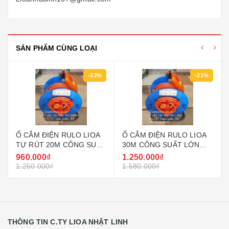
SẢN PHẨM CÙNG LOẠI
-23%
-21%
Ổ CẮM ĐIỆN RULO LIOA
Ổ CẮM ĐIỆN RULO LIOA
TỰ RÚT 20M CÔNG SUẤT
30M CÔNG SUẤT LỚN
4000W - 5000W MODEL
4000W - 5000W MODEL
960.000₫
1.250.000₫
HYBRID - 20M - 20A
HYBRID - 30M - 20A
1.250.000₫
1.580.000₫
THÔNG TIN C.TY LIOA NHẬT LINH