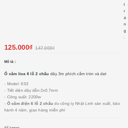
t
r
ạ
n
g
:
125.000₫
147.000₫
Mô tả :
Ổ cắm lioa 6 lỗ 2 chấu
dây 3m phích cắm tròn và dẹt
- Model: 6S3
- Tiết diện dây dẫn:2x0.7mm
- Công suất: 2200w
-
Ổ cắm điện 6 lỗ 2 chấu
do công ty Nhật Linh sản xuất, bảo
hành 4 năm, giao hàng miễn phí