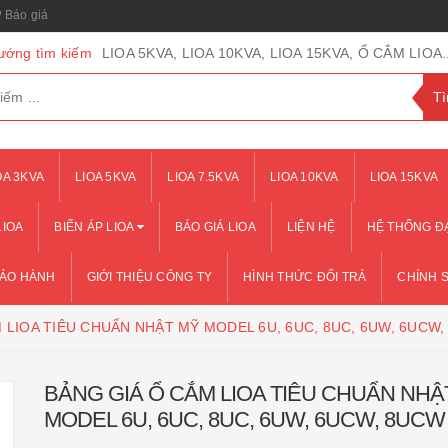
Báo giá
ướng tìm kiếm
LIOA 5KVA, LIOA 10KVA, LIOA 15KVA, Ổ CẮM LIOA..
OA 3KVA
LIOA 5KVA
LIOA 7.5KVA
LIOA 10KVA
LIOA 15KVA
LIOA
BIẾN ÁP LIOA
BÁO GIÁ LIOA
LIỆN HỆ
HỆ THỐNG ĐẠ
BẢO HÀNH
GIỚI THIỆU CÔNG TY
HÌNH THỨC ĐỔI TRẢ
CHÍNH 
 LIOA TIÊU CHUẨN NHẬT MỸ MODEL 6U, 6UC, 8UC, 6UW, 6UCW
BẢNG GIÁ Ổ CẮM LIOA TIÊU CHUẨN NHẬ
MODEL 6U, 6UC, 8UC, 6UW, 6UCW, 8UCW