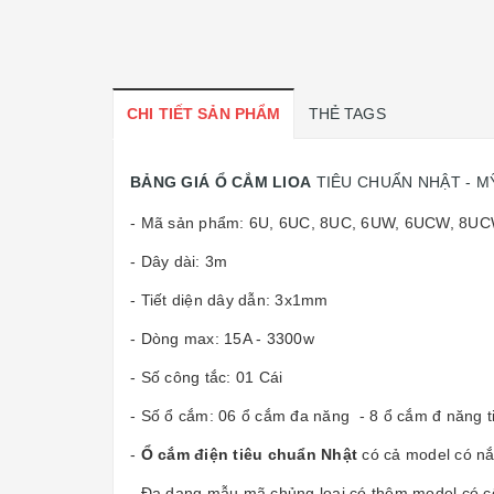
CHI TIẾT SẢN PHẨM
THẺ TAGS
BẢNG GIÁ Ổ CẮM LIOA
TIÊU CHUẨN NHẬT - M
- Mã sản phẩm: 6U, 6UC, 8UC, 6UW, 6UCW, 8U
- Dây dài: 3m
- Tiết diện dây dẫn: 3x1mm
- Dòng max: 15A - 3300w
- Số công tắc: 01 Cái
- Số ổ cắm: 06 ổ cắm đa năng - 8 ổ cắm đ năng t
-
Ổ cắm điện tiêu chuẩn Nhật
có cả model có nắ
- Đa dạng mẫu mã chủng loại có thêm model có cổn