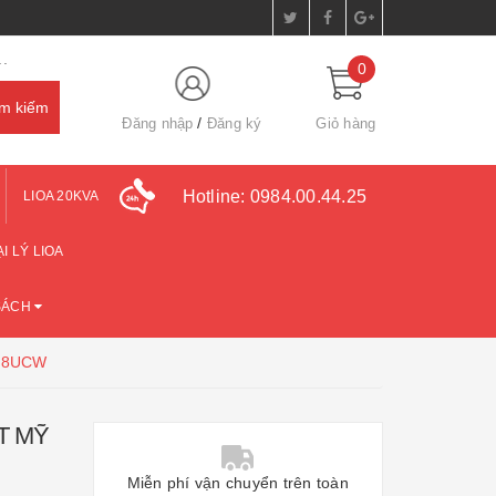
.
0
Đăng nhập
Đăng ký
Giỏ hàng
Hotline:
0984.00.44.25
LIOA 20KVA
I LÝ LIOA
SÁCH
, 8UCW
T MỸ
Miễn phí vận chuyển trên toàn