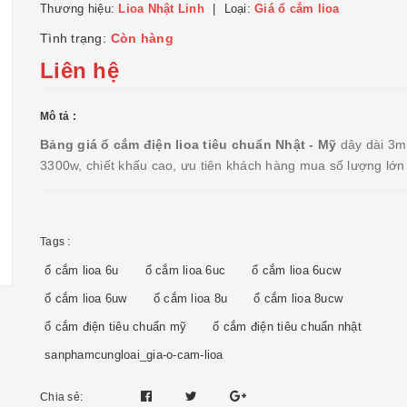
Thương hiệu:
Lioa Nhật Linh
Loại:
Giá ổ cắm lioa
Tình trạng:
Còn hàng
Liên hệ
Mô tả :
Bảng giá ổ cắm điện lioa tiêu chuẩn Nhật - Mỹ
dây dài 3m
3300w, chiết khấu cao, ưu tiên khách hàng mua số lượng lớn
Tags :
ổ cắm lioa 6u
ổ cắm lioa 6uc
ổ cắm lioa 6ucw
ổ cắm lioa 6uw
ổ cắm lioa 8u
ổ cắm lioa 8ucw
ổ cắm điện tiêu chuẩn mỹ
ổ cắm điện tiêu chuẩn nhật
sanphamcungloai_gia-o-cam-lioa
Chia sẻ: