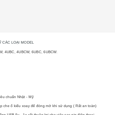
Ỹ CÁC LOẠI MODEL
CW, 4UBC, 4UBCW, 6UBC, 6UBCW.
iêu chuẩn Nhật - Mỹ
p che ổ kiểu xoay để đóng mở khi sử dụng ( Rất an toàn)
g USB 5v - 1a rất thuận lợi cho việc sạc pin điện thoại