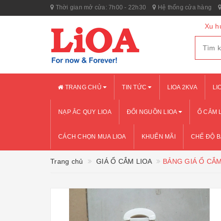
Thời gian mở cửa: 7h00 - 22h30
Hệ thống cửa hàng
Xu h
TRANG CHỦ
TIN TỨC
LIOA 2KVA
LI
NẠP ẮC QUY LIOA
ĐỔI NGUỒN LIOA
Ổ CẮM 
CÁCH CHỌN MUA LIOA
KHUẾN MÃI
CHẾ ĐỘ 
Trang chủ
GIÁ Ổ CẮM LIOA
BẢNG GIÁ Ổ CẮM