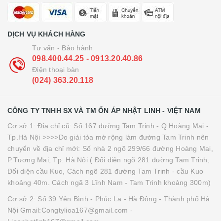
DỊCH VỤ KHÁCH HÀNG
Tư vấn - Bảo hành
098.400.44.25 - 0913.20.40.86
Điện thoại bàn
(024) 363.20.118
CÔNG TY TNHH SX VÀ TM ỔN ÁP NHẬT LINH - VIỆT NAM
Cơ sở 1: Địa chỉ cũ: Số 167 đường Tam Trinh - Q.Hoàng Mai -
Tp.Hà Nội >>>>Do giải tỏa mở rộng làm đường Tam Trinh nên
chuyển về địa chỉ mới: Số nhà 2 ngõ 299/66 đường Hoàng Mai,
P.Tương Mai, Tp. Hà Nội ( Đối diện ngõ 281 đường Tam Trinh,
Đối diện cầu Kuo, Cách ngõ 281 đường Tam Trinh - cầu Kuo
khoảng 40m. Cách ngã 3 Lĩnh Nam - Tam Trinh khoảng 300m)
Cơ sở 2: Số 39 Yên Bình - Phúc La - Hà Đông - Thành phố Hà
Nội Gmail:Congtylioa167@gmail.com -