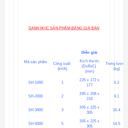
DANH MỤC SẢN PHẨM-BẢNG GIÁ BÁN
Diễn giải
Kích thước
Mã sản phẩm
Công suất
Trọng lượng
(DxRxC)
(kVA)
(kg)
(mm)
225 x 172 x
SH-1000
1
6,2
177
285 x 208 x
SH-2000
2
9,1
218
305 x 225 x
SH-3000
3
10,4
305
305 x 225 x
SH-5000
5
14,5
305