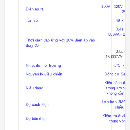
100V - 120V - 22
Điện áp ra
2%
Tần số
49 ~ 62
0,4s ÷ 
500VA - 10.
Thời gian đáp ứng với 10% điện áp vào
thay đổi
0,8s ÷ 
15.000VA - 5
Nhiệt độ môi trường
-5°C ~ +
Nguyên lý điều khiển
Động cơ Servo
Kiểu dáng (kí
Kiểu dáng
trọng lượng) 
không cần bá
Lớn hơn 3MΩ ở 
Độ cách điện
chiều 5
Kiểm tra ở điệ
Độ bền điện
trong vòng 