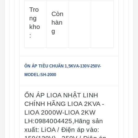
Tro
Còn
ng
hàn
kho
g
:
ỔN ÁP TIÊU CHUẨN 1,5KVA-130V-250V-
MODEL:SH-2000
ỔN ÁP LIOA NHẬT LINH
CHÍNH HÃNG LIOA 2KVA -
LIOA 2000W-LIOA 2KW
LH:0984004425,Hãng sản
xuất: LiOA / Điện áp vào: