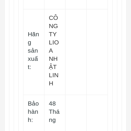
CÔ
NG
Hãn
TY
g
LIO
sản
A
xuấ
NH
t:
ẬT
LIN
H
Bảo
48
hàn
Thá
h:
ng