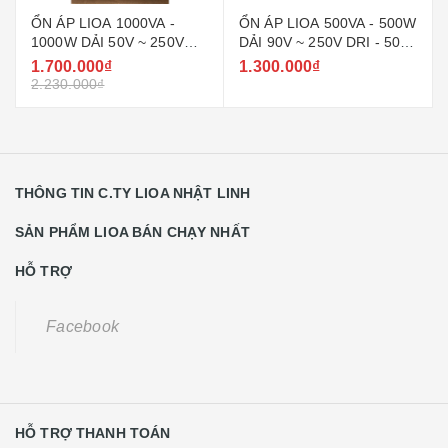
ỔN ÁP LIOA 1000VA -
ỔN ÁP LIOA 500VA - 500W
1000W DẢI 50V ~ 250V
DẢI 90V ~ 250V DRI - 500
ĐỜI MỚI NHẤT
II ĐỜI MỚI NHẤT
1.700.000₫
1.300.000₫
2.230.000₫
THÔNG TIN C.TY LIOA NHẬT LINH
SẢN PHẨM LIOA BÁN CHẠY NHẤT
HỖ TRỢ
Facebook
HỖ TRỢ THANH TOÁN