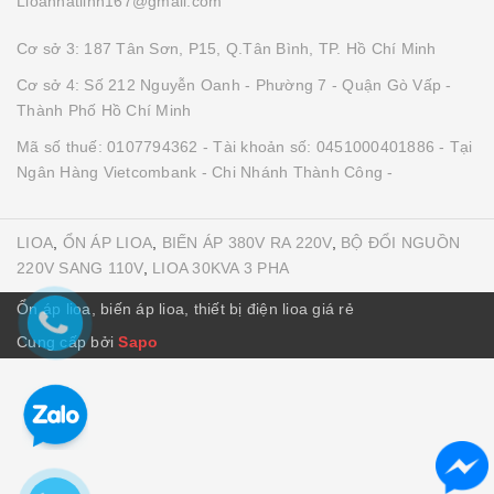
Lioanhatlinh167@gmail.com
Cơ sở 3: 187 Tân Sơn, P15, Q.Tân Bình, TP. Hồ Chí Minh
Cơ sở 4: Số 212 Nguyễn Oanh - Phường 7 - Quận Gò Vấp -
Thành Phố Hồ Chí Minh
Mã số thuế: 0107794362 - Tài khoản số: 0451000401886 - Tại
Ngân Hàng Vietcombank - Chi Nhánh Thành Công -
LIOA
,
ỔN ÁP LIOA
,
BIẾN ÁP 380V RA 220V
,
BỘ ĐỔI NGUỒN
220V SANG 110V
,
LIOA 30KVA 3 PHA
Ổn áp lioa, biến áp lioa, thiết bị điện lioa giá rẻ
Cung cấp bởi
Sapo