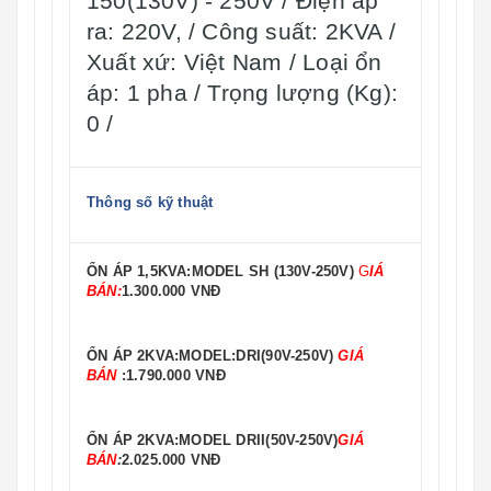
150(130V) - 250V / Điện áp
ra: 220V, / Công suất: 2KVA /
Xuất xứ: Việt Nam / Loại ổn
áp: 1 pha / Trọng lượng (Kg):
0 /
Thông số kỹ thuật
ỔN ÁP 1,5KVA:MODEL SH (130V-250V)
G
IÁ
BÁN:
1.300.000 VNĐ
ỔN ÁP 2KVA:MODEL:DRI(90V-250V)
GIÁ
BÁN
:1.790.000 VNĐ
ỔN ÁP 2KVA:MODEL DRII(50V-250V)
GIÁ
BÁN
:
2.025.000 VNĐ