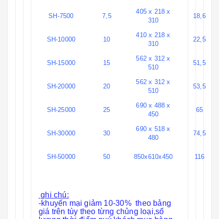
405 x 218 x
SH-7500
7,5
18,6
310
410 x 218 x
SH-10000
10
22,5
310
562 x 312 x
SH-15000
15
51,5
510
562 x 312 x
SH-20000
20
53,5
510
690 x 488 x
SH-25000
25
65
450
690 x 518 x
SH-30000
30
74,5
480
SH-50000
50
850x610x450
116
ghi chú:
-khuyến mại giảm 10-30% theo bảng
giá trên tùy theo từng chủng loại,số