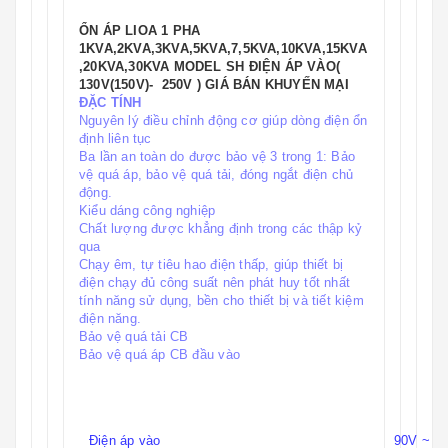
ỔN ÁP LIOA 1 PHA
1KVA,2KVA,3KVA,5KVA,7,5KVA,10KVA,15KVA
,20KVA,30KVA MODEL SH ĐIỆN ÁP VÀO(
130V(150V)- 250V ) GIÁ BÁN KHUYẾN MẠI
ĐẶC TÍNH
Nguyên lý điều chỉnh động cơ giúp dòng điện ổn
định liên tục
Ba lần an toàn do được bảo vệ 3 trong 1: Bảo
vệ quá áp, bảo vệ quá tải, đóng ngắt điện chủ
động.
Kiểu dáng công nghiệp
Chất lượng được khẳng định trong các thập kỷ
qua
Chạy êm, tự tiêu hao điện thấp, giúp thiết bị
điện chạy đủ công suất nên phát huy tốt nhất
tính năng sử dụng, bền cho thiết bị và tiết kiệm
điện năng.
Bảo vệ quá tải CB
Bảo vệ quá áp CB đầu vào
Điện áp vào
90V ~ 2