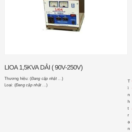
LIOA 1,5KVA DẢI ( 90V-250V)
Thương hiệu: (
Đang cập nhật ...
)
T
Loại: (
Đang cập nhật ...
)
ì
n
h
t
r
ạ
n