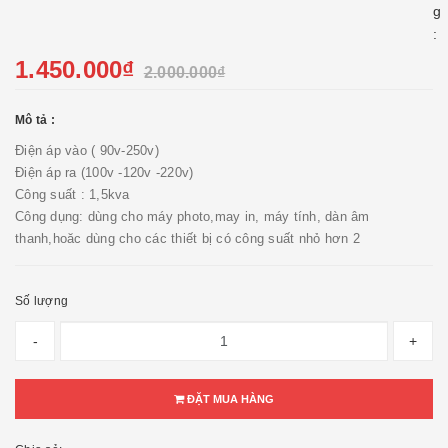
g
:
1.450.000₫
2.000.000₫
Mô tả :
Điện áp vào ( 90v-250v)
Điện áp ra (100v -120v -220v)
Công suất : 1,5kva
Công dụng: dùng cho máy photo,may in, máy tính, dàn âm
thanh,hoăc dùng cho các thiết bị có công suất nhỏ hơn 2
Số lượng
-
+
ĐẶT MUA HÀNG