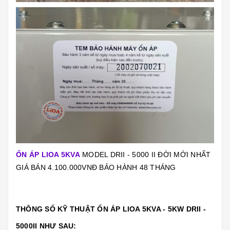
ỔN ÁP LIOA 5KVA
MODEL DRII - 5000 II ĐỜI MỚI NHẤT
GIÁ BÁN 4.100.000VNĐ BẢO HÀNH 48 THÁNG
THÔNG SỐ KỸ THUẬT ỔN ÁP LIOA 5KVA - 5KW DRII -
5000II NHƯ SAU: