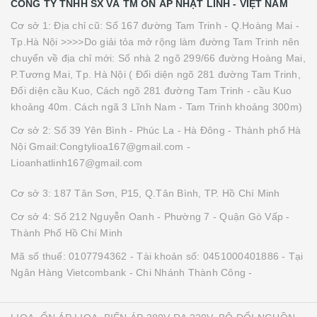
CÔNG TY TNHH SX VÀ TM ỔN ÁP NHẬT LINH - VIỆT NAM
Cơ sở 1: Địa chỉ cũ: Số 167 đường Tam Trinh - Q.Hoàng Mai -
Tp.Hà Nội >>>>Do giải tỏa mở rộng làm đường Tam Trinh nên
chuyển về địa chỉ mới: Số nhà 2 ngõ 299/66 đường Hoàng Mai,
P.Tương Mai, Tp. Hà Nội ( Đối diện ngõ 281 đường Tam Trinh,
Đối diện cầu Kuo, Cách ngõ 281 đường Tam Trinh - cầu Kuo
khoảng 40m. Cách ngã 3 Lĩnh Nam - Tam Trinh khoảng 300m)
Cơ sở 2: Số 39 Yên Bình - Phúc La - Hà Đông - Thành phố Hà
Nội Gmail:Congtylioa167@gmail.com -
Lioanhatlinh167@gmail.com
Cơ sở 3: 187 Tân Sơn, P15, Q.Tân Bình, TP. Hồ Chí Minh
Cơ sở 4: Số 212 Nguyễn Oanh - Phường 7 - Quận Gò Vấp -
Thành Phố Hồ Chí Minh
Mã số thuế: 0107794362 - Tài khoản số: 0451000401886 - Tại
Ngân Hàng Vietcombank - Chi Nhánh Thành Công -