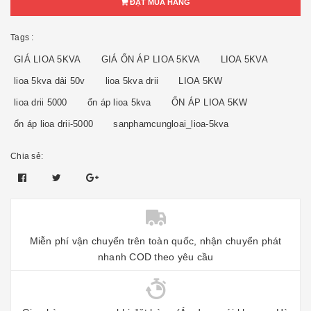
ĐẶT MUA HÀNG
Tags :
GIÁ LIOA 5KVA
GIÁ ỔN ÁP LIOA 5KVA
LIOA 5KVA
lioa 5kva dải 50v
lioa 5kva drii
LIOA 5KW
lioa drii 5000
ổn áp lioa 5kva
ỔN ÁP LIOA 5KW
ổn áp lioa drii-5000
sanphamcungloai_lioa-5kva
Chia sẻ:
Miễn phí vận chuyển trên toàn quốc, nhận chuyển phát
nhanh COD theo yêu cầu