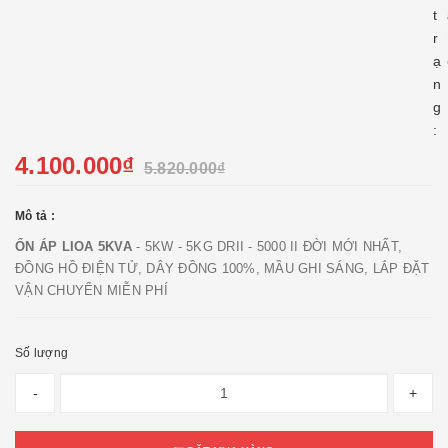
t
r
ạ
n
g
:
4.100.000₫
5.820.000₫
Mô tả :
ỔN ÁP LIOA 5KVA
- 5KW - 5KG DRII - 5000 II ĐỜI MỚI NHẤT,
ĐỒNG HỒ ĐIỆN TỬ, DÂY ĐỒNG 100%, MẦU GHI SÁNG, LẮP ĐẶT
VẬN CHUYỂN MIỄN PHÍ
Số lượng
-
+