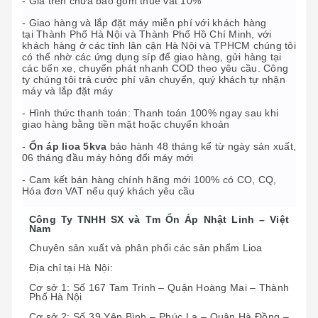
- Giá trên chưa bao gồm thuế vat 10%
- Giao hàng và lắp đặt máy miễn phí với khách hàng
tại Thành Phố Hà Nội và Thành Phố Hồ Chí Minh, với
khách hàng ở các tỉnh lân cận Hà Nội và TPHCM chúng tôi
có thể nhờ các ứng dụng síp để giao hàng, gửi hàng tại
các bến xe, chuyển phát nhanh COD theo yêu cầu. Công
ty chúng tôi trả cước phí vân chuyển, quý khách tự nhận
máy và lắp đặt máy
- Hình thức thanh toán: Thanh toán 100% ngay sau khi
giao hàng bằng tiền mặt hoặc chuyển khoản
-
Ổn áp lioa 5kva
bảo hành 48 tháng kể từ ngày sản xuất,
06 tháng đầu máy hỏng đổi máy mới
- Cam kết bán hàng chính hãng mới 100% có CO, CQ,
Hóa đơn VAT nếu quý khách yêu cầu
Công Ty TNHH SX và Tm Ổn Áp Nhật Linh – Việt
Nam
Chuyên sản xuất và phân phối các sản phẩm Lioa
Địa chỉ tại Hà Nội:
Cơ sở 1: Số 167 Tam Trinh – Quận Hoàng Mai – Thành
Phố Hà Nội
Cơ sở 2: Số 39 Yên Bình – Phúc La – Quận Hà Đồng –