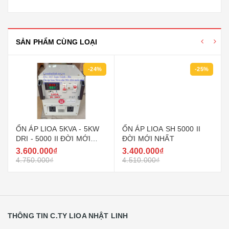
SẢN PHẨM CÙNG LOẠI
-24%
-25%
ỔN ÁP LIOA 5KVA - 5KW
ỔN ÁP LIOA SH 5000 II
DRI - 5000 II ĐỜI MỚI
ĐỜI MỚI NHẤT
NHẤT, DÂY ĐỒNG 100%
3.600.000₫
3.400.000₫
4.750.000₫
4.510.000₫
THÔNG TIN C.TY LIOA NHẬT LINH