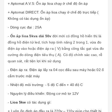
+ Aptomat A.V.S: Ổn áp lioa chạy ở chế độ ổn áp
+ Aptomat DIRECT: Ổn áp lioa chạy ở chế độ trực tiếp (
Không có tác dụng ổn áp)
- Dòng cực đại : 25A
-
Ổn áp lioa 5
kva dải 50v
đời mới có đồng hồ hiển thị là
đồng hồ điện tử led, tích hợp tính năng 2 trong 1, vừa đo
điện áp vào hoặc điện áp ra ( V) bằng công tắc gạt vừa đo
cường đo dòng điện tiêu thụ ( A). Có độ chính sác cao, rễ
quan sát, rất tiện lợi khi sử dụng
- Điện áp ra: Điện áp lấy ra 04 cọc đấu sau máy hoặc 02 ổ
cắm trước mặt máy
- Nhiệt độ môi trường: - 5 độ C đến + 40 độ C
- Nguyên lý điều khiển: Động cơ mô tơ 12V
-
Lioa 5kw
có tác dụng gì:
+ Luôn ổn định áp đầu ra là 220v – 110v giúp cho thiết bị