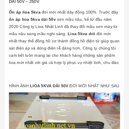
DẢI 50V ~ 250V
Ổn áp lioa 5kva
đời mới nhất dây đồng 100%. Trước đây
ổn áp lioa 5kva dải 50v
sơn mầu nâu, kể từ đầu năm
2020 Công ty Lioa Nhật Linh đã thay đổi mầu sơn máy
từ
mầu nâu sang mầu nghi sáng.
Lioa 5kva drii
đời mới
nhất thay thế đồng hồ cơ thành đồng hồ điện tử giúp quan
sát điện áp và dòng điện rễ dàng hơn, Công ty chúng tôi
cam kết luôn mang lại cho khách hàng những sản phẩm
lioa mới nhất với giá cả hợp lý phục vụ nhiệt tình, chu đáo
HÌNH ẢNH
LIOA 5KVA DẢI 50V
ĐỜI MỚI NHẤT NHƯ SAU