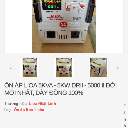
ỔN ÁP LIOA 5KVA - 5KW DRII - 5000 II ĐỜI
MỚI NHẤT, DÂY ĐỒNG 100%
Thương hiệu:
Lioa Nhật Linh
T
Loại:
Ổn áp lioa 1 pha
ì
n
h