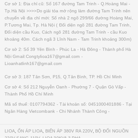
Cơ sở 1: Địa chỉ cũ: Số 167 đường Tam Trinh - Q.Hoàng Mai -
Tp.Hà Nội >>>>Do giải tỏa mở rộng làm đường Tam Trinh nên
chuyển về địa chỉ mới: Số nhà 2 ngõ 299/66 đường Hoàng Mai,
P.Tương Mai, Tp. Hà Nội ( Đối diện ngõ 281 đường Tam Trinh,
Đối diện cầu Kuo, Cách ngõ 281 đường Tam Trinh - cầu Kuo
khoảng 40m. Cách ngã 3 Lĩnh Nam - Tam Trinh khoảng 300m)
Cơ sở 2: Số 39 Yên Bình - Phúc La - Hà Đông - Thành phố Hà
Nội Gmail:Congtylioa167@gmail.com -
Lioanhatlinh167@gmail.com
Cơ sở 3: 187 Tân Sơn, P15, Q.Tân Bình, TP. Hồ Chí Minh
Cơ sở 4: Số 212 Nguyễn Oanh - Phường 7 - Quận Gò Vấp -
Thành Phố Hồ Chí Minh
Mã số thuế: 0107794362 - Tài khoản số: 0451000401886 - Tại
Ngân Hàng Vietcombank - Chi Nhánh Thành Công -
LIOA
,
ỔN ÁP LIOA
,
BIẾN ÁP 380V RA 220V
,
BỘ ĐỔI NGUỒN
220V SANG 110V
,
LIOA 30KVA 3 PHA