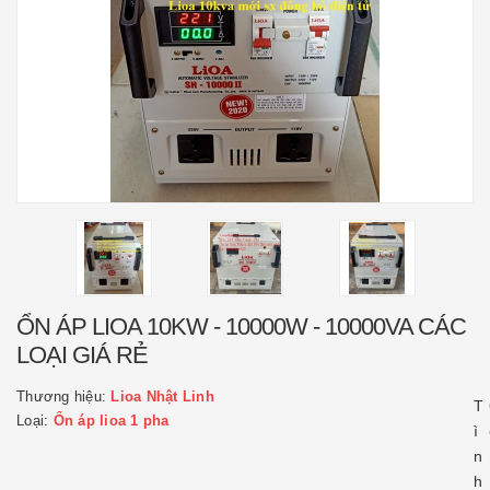
ỔN ÁP LIOA 10KW - 10000W - 10000VA CÁC
LOẠI GIÁ RẺ
Thương hiệu:
Lioa Nhật Linh
T
Loại:
Ổn áp lioa 1 pha
ì
n
h