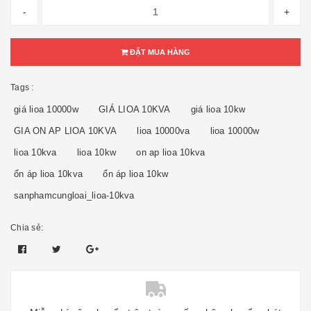
-
+
ĐẶT MUA HÀNG
Tags :
giá lioa 10000w
GIÁ LIOA 10KVA
giá lioa 10kw
GIA ON AP LIOA 10KVA
lioa 10000va
lioa 10000w
lioa 10kva
lioa 10kw
on ap lioa 10kva
ổn áp lioa 10kva
ổn áp lioa 10kw
sanphamcungloai_lioa-10kva
Chia sẻ: