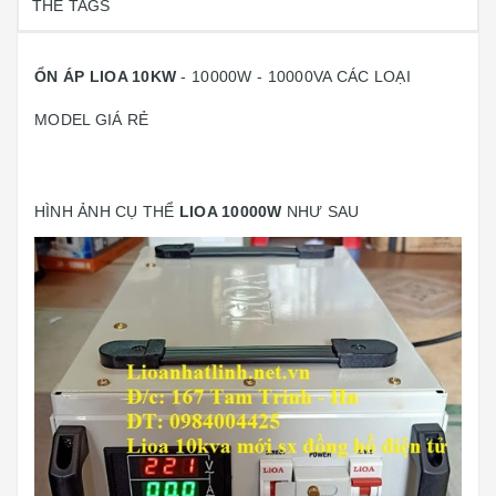
THẺ TAGS
ỔN ÁP LIOA 10KW
- 10000W - 10000VA CÁC LOẠI
MODEL GIÁ RẺ
HÌNH ẢNH CỤ THỂ
LIOA 10000W
NHƯ SAU