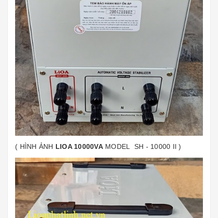
( HÌNH ẢNH
LIOA 10000VA
MODEL SH - 10000 II )