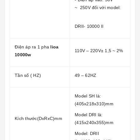
~ 250V đối với model:
DRII- 10000 II
Điện áp ra 1 pha
lioa
110V – 220V± 1,5 ~ 2%
10000w
Tần số ( HZ)
49 – 62HZ
Model SH là:
(405x218x310)mm
Model DRI là:
Kích thước(DxRxC)mm
(415x240x355)mm
Model: DRII