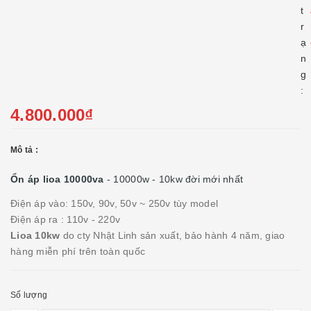
t
r
ạ
n
g
:
4.800.000₫
Mô tả :
Ổn áp lioa 10000va
- 10000w - 10kw đời mới nhất
Điện áp vào: 150v, 90v, 50v ~ 250v tùy model
Điện áp ra : 110v - 220v
Lioa 10kw
do cty Nhật Linh sản xuất, bảo hành 4 năm, giao
hàng miễn phí trên toàn quốc
Số lượng