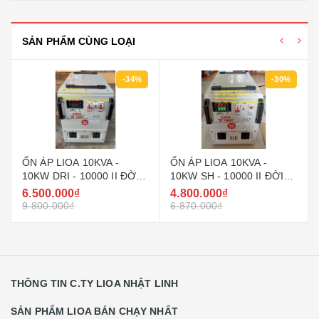
SẢN PHẨM CÙNG LOẠI
-34%
-30%
ỔN ÁP LIOA 10KVA -
ỔN ÁP LIOA 10KVA -
10KW DRI - 10000 II ĐỜI
10KW SH - 10000 II ĐỜI
MỚI NHẤT 2022 - 2023
MỚI NHẤT 2022 - 2023
6.500.000₫
4.800.000₫
DÂY ĐỒNG 100%
DÂY ĐỒNG 100%
9.800.000₫
6.870.000₫
THÔNG TIN C.TY LIOA NHẬT LINH
SẢN PHẨM LIOA BÁN CHẠY NHẤT