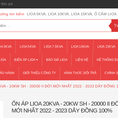
Báo giá
ướng tìm kiếm
LIOA 5KVA, LIOA 10KVA, LIOA 15KVA, Ổ CẮM LIOA..
OA 3KVA
LIOA 5KVA
LIOA 7.5KVA
LIOA 10KVA
LIOA 15KVA
LIOA
BIẾN ÁP LIOA
BÁO GIÁ LIOA
LIỆN HỆ
HỆ THỐNG ĐẠ
BẢO HÀNH
GIỚI THIỆU CÔNG TY
HÌNH THỨC ĐỔI TRẢ
CHÍNH 
KVA - 20KW SH - 20000 II ĐỜI MỚI NHẤT 2022 - 2023 DÂY ĐỒNG 
ỔN ÁP LIOA 20KVA - 20KW SH - 20000 II Đ
MỚI NHẤT 2022 - 2023 DÂY ĐỒNG 100%