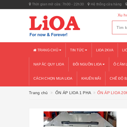
Thời gian mở cửa: 7h00 - 22h30
Hệ thống cửa hàng
Xu h
TRANG CHỦ
TIN TỨC
LIOA 2KVA
LI
NẠP ẮC QUY LIOA
ĐỔI NGUỒN LIOA
Ổ CẮM 
CÁCH CHỌN MUA LIOA
KHUẾN MÃI
CHẾ ĐỘ 
Trang chủ
ỔN ÁP LIOA 1 PHA
ỔN ÁP LIOA 20