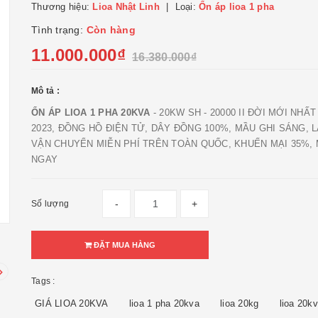
Thương hiệu:
Lioa Nhật Linh
Loại:
Ổn áp lioa 1 pha
Tình trạng:
Còn hàng
11.000.000₫
16.380.000₫
Mô tả :
ỔN ÁP LIOA 1 PHA 20KVA
- 20KW SH - 20000 II ĐỜI MỚI NHẤT 
2023, ĐỒNG HỒ ĐIỆN TỬ, DÂY ĐỒNG 100%, MẦU GHI SÁNG, 
VẬN CHUYỂN MIỄN PHÍ TRÊN TOÀN QUỐC, KHUẾN MẠI 35%,
NGAY
-
+
Số lượng
ĐẶT MUA HÀNG
Tags :
GIÁ LIOA 20KVA
lioa 1 pha 20kva
lioa 20kg
lioa 20k