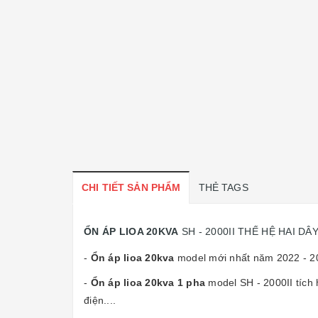
CHI TIẾT SẢN PHẨM
THẺ TAGS
ỔN ÁP LIOA 20KVA
SH - 2000II THẾ HỆ HAI D
-
Ổn áp lioa 20kva
model mới nhất năm 2022 - 20
-
Ổn áp lioa 20kva 1 pha
model SH - 2000II tích 
điện....