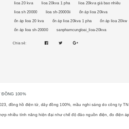
lioa 20 kva
lioa 20kva 1 pha
lioa 20kva giá bao nhiêu
lioa sh 20000
lioa sh-20000ii
ổn áp lioa 20kva
ổn áp lioa 20 kva
ổn áp lioa 20kva 1 pha
ổn áp lioa 20kw
ổn áp lioa sh-20000
sanphamcungloai_lioa-20kva
Chia sẻ:
ÂY ĐỒNG 100%
23, đồng hồ điện tử, dây đồng 100%, mầu nghi sáng do công ty TN
hợp nhiều tính năng hiện đại như chế độ đảo nguồn điện, đo điện áp 