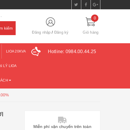
.
0
Đăng nhập
Đăng ký
Giỏ hàng
Hotline:
0984.00.44.25
LIOA 20KVA
I LÝ LIOA
SÁCH
100%
ỜI
Miễn phí vận chuyển trên toàn