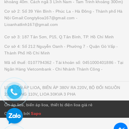
khoảng 40m. Cách ngã 3 Lĩnh Nam - Tam Trinh khoảng 300m)
Cơ sở 2: Số 39 Yên Bình - Phúc La - Hà Đông - Thành phố Hà
Nội Gmail:Congtylioa167@gmail.com -
Lioanhatlinh167@gmail.com
Cơ sở 3: 187 Tân Sơn, P15, Q.Tân Bình, TP. Hồ Chí Minh
Cơ sở 4: Số 212 Nguyễn Oanh - Phường 7 - Quận Gò Vấp -
Thành Phố Hồ Chí Minh
Mã số thuế: 0107794362 - Tài khoản số: 0451000401886 - Tại
Ngân Hàng Vietcombank - Chi Nhánh Thành Công -
LIOA
,
ỔN ÁP LIOA
,
BIẾN ÁP 380V RA 220V
,
BỘ ĐỔI NGUỒN
220V SANG 110V
,
LIOA 30KVA 3 PHA
Ổn áp lioa, biến áp lioa, thiết bị điện lioa giá rẻ
Cung cấp bởi
Sapo