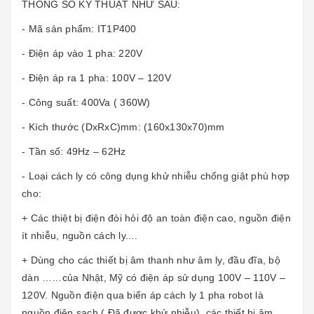
THÔNG SỐ KỸ THUẬT NHƯ SAU:
- Mã sản phẩm: IT1P400
- Điện áp vào 1 pha: 220V
- Điện áp ra 1 pha: 100V – 120V
- Công suất: 400Va ( 360W)
- Kích thước (DxRxC)mm: (160x130x70)mm
- Tần số: 49Hz – 62Hz
- Loại cách ly có công dụng khử nhiễu chống giật phù hợp
cho:
+ Các thiệt bị điện đòi hỏi độ an toàn điện cao, nguồn điện
ít nhiễu, nguồn cách ly....
+ Dùng cho các thiết bị âm thanh như âm ly, đầu đĩa, bộ
dàn ……của Nhật, Mỹ có điện áp sử dụng 100V – 110V –
120V. Nguồn điện qua biến áp cách ly 1 pha robot là
nguồn điện sạch ( Đã được khử nhiễu), các thiết bị âm