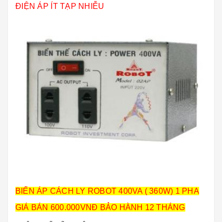
ĐIỆN ÁP ÍT TẠP NHIỄU
BIẾN ÁP CÁCH LY ROBOT 400VA ( 360W) 1 PHA
GIÁ BÁN 600.000VNĐ BẢO HÀNH 12 THÁNG