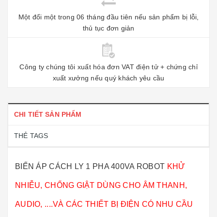
Một đổi một trong 06 tháng đầu tiên nếu sản phẩm bị lỗi,
thủ tục đơn giản
Công ty chúng tôi xuất hóa đơn VAT điện tử + chứng chỉ
xuất xưởng nếu quý khách yêu cầu
CHI TIẾT SẢN PHẨM
THẺ TAGS
BIẾN ÁP CÁCH LY 1 PHA 400VA ROBOT
KHỬ
NHIỄU, CHỐNG GIẬT DÙNG CHO ÂM THANH,
AUDIO, ....VÀ CÁC THIẾT BỊ ĐIỆN CÓ NHU CẦU