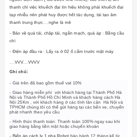
thanh chỉ việc khuếch đại tín hiệu không phải khuếch đại
tạp nhiễu nên phát huy được hết tác dụng, tái tạo âm
thanh trung thực….nghe là mê
- Bảo vệ quá tải, chập tải, ngắn mạch, quá áp : Bằng cầu
chì
- Điện áp đầu ra : Lấy ra ở 02 ổ cắm trước mặt máy
....VVV....VVVV
Ghi chú:
- Giá trên đã bao gồm thuế vat 10%
- Giao hàng miễn phí với khách hàng tại Thành Phố Hà
Nội và Thành Phố Hồ Chí Minh và khách hàng cách Hà
Nội 25Km , với khách hàng ở các tỉnh lân cận Hà Nội và
TPHCM chúng tôi có thể gửi hàng tại các bến xe, chuyển
phát nhanh theo yêu cầu
- Hình thức thanh toán: Thanh toán 100% ngay sau khi
giao hàng bằng tiền mặt hoặc chuyển khoản
-
Biến áp cách ly 1 pha Robot
bảo hành 12 tháng kể từ