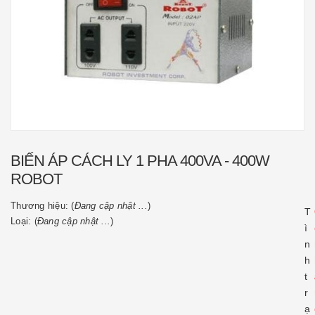
BIẾN ÁP CÁCH LY 1 PHA 400VA - 400W
ROBOT
Thương hiệu: (
Đang cập nhật ...
)
T
Loại: (
Đang cập nhật ...
)
ì
n
h
t
r
ạ