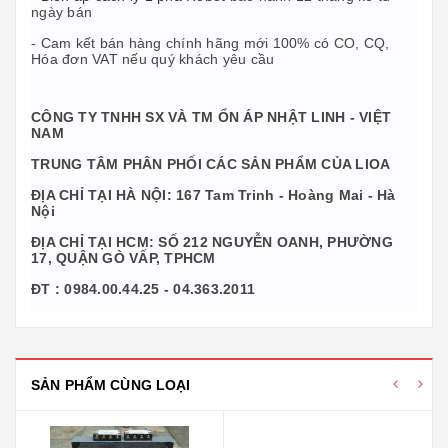
ngày bán
- Cam kết bán hàng chính hãng mới 100% có CO, CQ,
Hóa đơn VAT nếu quý khách yêu cầu
CÔNG TY TNHH SX VÀ TM ỔN ÁP NHẬT LINH - VIỆT
NAM
TRUNG TÂM PHÂN PHỐI CÁC SẢN PHẨM CỦA LIOA
ĐỊA CHỈ TẠI HÀ NỘI:
167 Tam Trinh - Hoàng Mai - Hà
Nội
ĐỊA CHỈ TẠI HCM: SỐ 212 NGUYỄN OANH, PHƯỜNG
17, QUẬN GÒ VẤP, TPHCM
ĐT : 0984.00.44.25 - 04.363.2011
SẢN PHẨM CÙNG LOẠI