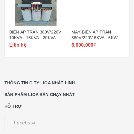
BIẾN ÁP TRẦN 380V/220V
MÁY BIẾN ÁP TRẦN
10KVA - 15KVA - 20KVA -
380V/220V 6KVA - 6KW
30KVA - 40KVA - 50KVA -
Liên hệ
6.000.000₫
60KVA
THÔNG TIN C.TY LIOA NHẬT LINH
SẢN PHẨM LIOA BÁN CHẠY NHẤT
HỖ TRỢ
Facebook