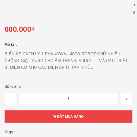
n
g
:
600.000₫
Mô tả :
BIẾN ÁP CÁCH LY 1 PHA 400VA - 400W ROBOT KHỬ NHIỄU,
CHỐNG GIẬT DÙNG CHO ÂM THANH, AUDIO, ....VÀ CÁC THIẾT
BỊ ĐIỆN CÓ NHU CẦU ĐIỆN ÁP ÍT TẠP NHIỄU
Số lượng
-
+
ĐẶT MUA HÀNG
Tags :