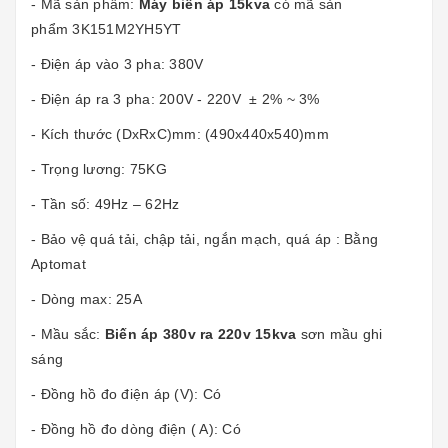
- Mã sản phẩm:
Máy
biến áp 15kva
có mã sản
phẩm 3K151M2YH5YT
- Điện áp vào 3 pha: 380V
- Điện áp ra 3 pha: 200V - 220V ± 2% ~ 3%
- Kích thước (DxRxC)mm: (490x440x540)mm
- Trọng lương: 75KG
- Tần số: 49Hz – 62Hz
- Bảo vệ quá tải, chập tải, ngắn mạch, quá áp : Bằng
Aptomat
- Dòng max: 25A
- Mầu sắc:
B
iến áp 380v ra 220v 15kva
sơn mầu ghi
sáng
- Đồng hồ đo điện áp (V): Có
- Đồng hồ đo dòng điện ( A): Có