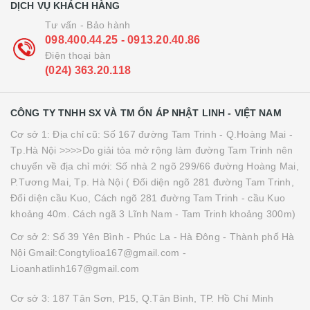
DỊCH VỤ KHÁCH HÀNG
Tư vấn - Bảo hành
098.400.44.25 - 0913.20.40.86
Điện thoại bàn
(024) 363.20.118
CÔNG TY TNHH SX VÀ TM ỔN ÁP NHẬT LINH - VIỆT NAM
Cơ sở 1: Địa chỉ cũ: Số 167 đường Tam Trinh - Q.Hoàng Mai -
Tp.Hà Nội >>>>Do giải tỏa mở rộng làm đường Tam Trinh nên
chuyển về địa chỉ mới: Số nhà 2 ngõ 299/66 đường Hoàng Mai,
P.Tương Mai, Tp. Hà Nội ( Đối diện ngõ 281 đường Tam Trinh,
Đối diện cầu Kuo, Cách ngõ 281 đường Tam Trinh - cầu Kuo
khoảng 40m. Cách ngã 3 Lĩnh Nam - Tam Trinh khoảng 300m)
Cơ sở 2: Số 39 Yên Bình - Phúc La - Hà Đông - Thành phố Hà
Nội Gmail:Congtylioa167@gmail.com -
Lioanhatlinh167@gmail.com
Cơ sở 3: 187 Tân Sơn, P15, Q.Tân Bình, TP. Hồ Chí Minh