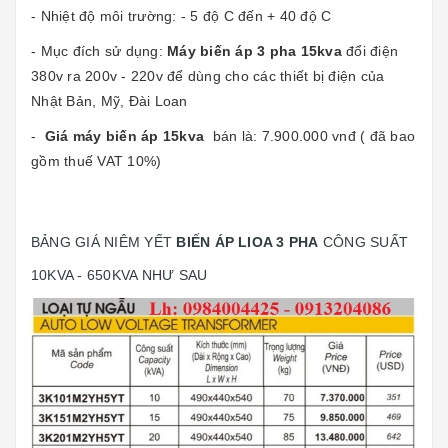
- Nhiệt độ môi trường: - 5 độ C đến + 40 độ C
- Mục đích sử dụng:
Máy biến áp 3 pha 15kva
đổi điện
380v ra 200v - 220v để dùng cho các thiết bị điện của
Nhật Bản, Mỹ, Đài Loan
-
Giá
máy biến áp 15kva
bán là: 7.900.000 vnđ ( đã bao
gồm thuế VAT 10%)
BẢNG GIÁ NIÊM YẾT
BIẾN ÁP LIOA 3 PHA
CÔNG SUẤT
10KVA - 650KVA NHƯ SAU