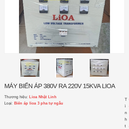
MÁY BIẾN ÁP 380V RA 220V 15KVA LIOA
Thương hiệu:
Lioa Nhật Linh
T
Loại:
Biến áp lioa 3 pha tự ngẫu
ì
n
h
t