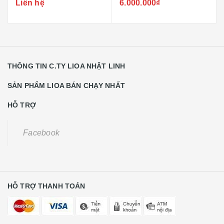
30KVA - 40KVA - 50KVA -
Liên hệ
6.000.000₫
60KVA
THÔNG TIN C.TY LIOA NHẬT LINH
SẢN PHẨM LIOA BÁN CHẠY NHẤT
HỖ TRỢ
Facebook
HỖ TRỢ THANH TOÁN