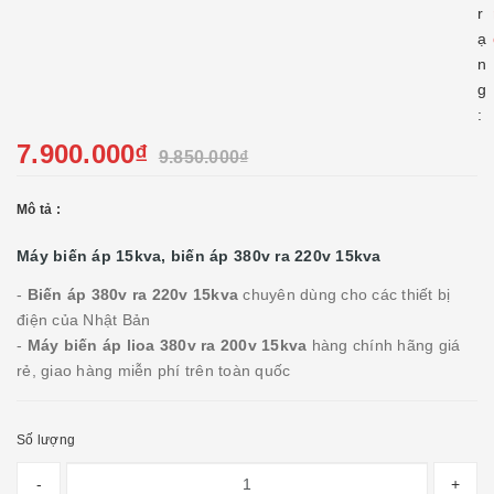
r
ạ
n
g
:
7.900.000₫
9.850.000₫
Mô tả :
Máy biến áp 15kva, biến áp 380v ra 220v 15kva
-
Biến áp 380v ra 220v 15kva
chuyên dùng cho các thiết bị
điện của Nhật Bản
-
Máy biến áp lioa 380v ra 200v 15kva
hàng chính hãng giá
rẻ, giao hàng miễn phí trên toàn quốc
Số lượng
-
+