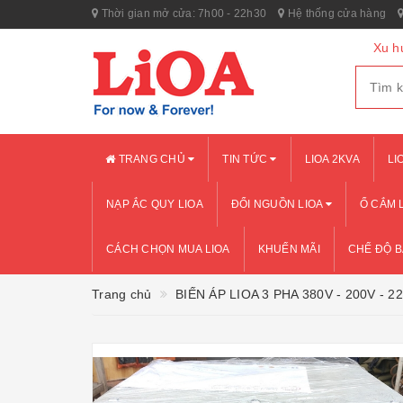
Thời gian mở cửa: 7h00 - 22h30
Hệ thống cửa hàng
Xu h
TRANG CHỦ
TIN TỨC
LIOA 2KVA
LI
NẠP ẮC QUY LIOA
ĐỔI NGUỒN LIOA
Ổ CẮM 
CÁCH CHỌN MUA LIOA
KHUẾN MÃI
CHẾ ĐỘ 
Trang chủ
BIẾN ÁP LIOA 3 PHA 380V - 200V - 2