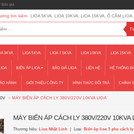
Báo giá
ướng tìm kiếm
LIOA 5KVA, LIOA 10KVA, LIOA 15KVA, Ổ CẮM LIOA..
OA 3KVA
LIOA 5KVA
LIOA 7.5KVA
LIOA 10KVA
LIOA 15KVA
LIOA
BIẾN ÁP LIOA
BÁO GIÁ LIOA
LIỆN HỆ
HỆ THỐNG ĐẠ
BẢO HÀNH
GIỚI THIỆU CÔNG TY
HÌNH THỨC ĐỔI TRẢ
CHÍNH 
20V
MÁY BIẾN ÁP CÁCH LY 380V/220V 10KVA LIOA
MÁY BIẾN ÁP CÁCH LY 380V/220V 10KVA 
Thương hiệu:
Lioa Nhật Linh
Loại:
Biến áp lioa 3 pha cách ly