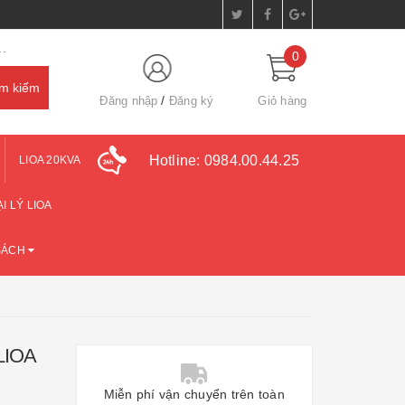
.
0
Đăng nhập
Đăng ký
Giỏ hàng
Hotline:
0984.00.44.25
LIOA 20KVA
I LÝ LIOA
SÁCH
LIOA
Miễn phí vận chuyển trên toàn