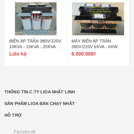
BIẾN ÁP TRẦN 380V/220V
MÁY BIẾN ÁP TRẦN
10KVA - 15KVA - 20KVA -
380V/220V 6KVA - 6KW
30KVA - 40KVA - 50KVA -
Liên hệ
6.000.000₫
60KVA
THÔNG TIN C.TY LIOA NHẬT LINH
SẢN PHẨM LIOA BÁN CHẠY NHẤT
HỖ TRỢ
Facebook