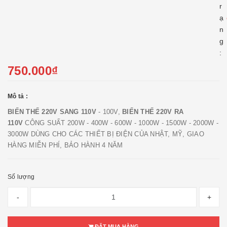
r
ạ
n
g
:
750.000₫
Mô tả :
BIẾN THẾ 220V SANG 110V
- 100V,
BIẾN THẾ 220V RA
110V
CÔNG SUẤT 200W - 400W - 600W - 1000W - 1500W - 2000W -
3000W DÙNG CHO CÁC THIẾT BỊ ĐIỆN CỦA NHẬT, MỸ, GIAO
HÀNG MIỄN PHÍ, BẢO HÀNH 4 NĂM
Số lượng
-
+
ĐẶT MUA HÀNG