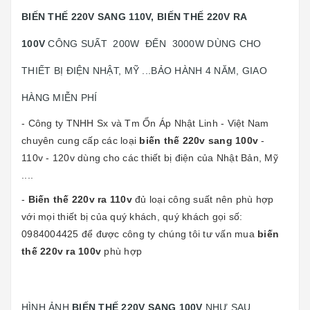
BIẾN THẾ 220V SANG 110V, BIẾN THẾ 220V RA
100V
CÔNG SUẤT 200W ĐẾN 3000W DÙNG CHO
THIẾT BỊ ĐIỆN NHẬT, MỸ ...BẢO HÀNH 4 NĂM, GIAO
HÀNG MIỄN PHÍ
- Công ty TNHH Sx và Tm Ổn Áp Nhật Linh - Việt Nam
chuyên cung cấp các loại
biến thế 220v sang 100v
-
110v - 120v dùng cho các thiết bị điện của Nhật Bản, Mỹ
....
-
Biến thế 220v ra 110v
đủ loại công suất nên phù hợp
với mọi thiết bị của quý khách, quý khách gọi số:
0984004425 để được công ty chúng tôi tư vấn mua
biến
thế 220v ra 100v
phù hợp
HÌNH ẢNH
BIẾN THẾ 220V SANG 100V
NHƯ SAU