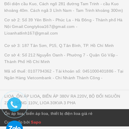
Đối diện cầu Kuo, Cách ngõ 281 đường Tam Trinh - cầu Kuo
khoảng 40m. Cách ngã 3 Lĩnh Nam - Tam Trinh khoảng 300m)
Cơ sở 2: Số 39 Yên Bình - Phúc La - Hà Đông - Thành phố Hà
Nội Gmail:Congtylioa167@gmail.com -
Lioanhatlinh167@gmail.com
Cơ sở 3: 187 Tân Sơn, P15, Q.Tân Bình, TP. Hồ Chí Minh
Cơ sở 4: Số 212 Nguyễn Oanh - Phường 7 - Quận Gò Vấp -
Thành Phố Hồ Chí Minh
Mã số thuế: 0107794362 - Tài khoản số: 0451000401886 - Tại
Ngân Hàng Vietcombank - Chi Nhánh Thành Công -
LIOA
,
ỔN ÁP LIOA
,
BIẾN ÁP 380V RA 220V
,
BỘ ĐỔI NGUỒN
220V SANG 110V
,
LIOA 30KVA 3 PHA
Ổn áp lioa, biến áp lioa, thiết bị điện lioa giá rẻ
Cung cấp bởi
Sapo