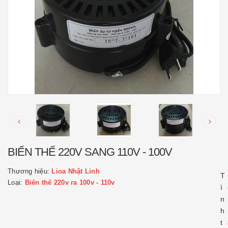
BIẾN THẾ 220V SANG 110V - 100V
Thương hiệu:
Lioa Nhật Linh
T
Loại:
Biến thế 220v ra 100v - 110v
ì
n
h
t