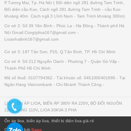
P.Tương Mai, Tp. Hà Nội ( Đối diện ngõ 281 đường Tam Trinh,
Đối diện cầu Kuo, Cách ngõ 281 đường Tam Trinh - cầu Kuo
khoảng 40m. Cách ngã 3 Lĩnh Nam - Tam Trinh khoảng 300m)
Cơ sở 2: Số 39 Yên Bình - Phúc La - Hà Đông - Thành phố Hà
Nội Gmail:Congtylioa167@gmail.com -
Lioanhatlinh167@gmail.com
Cơ sở 3: 187 Tân Sơn, P15, Q.Tân Bình, TP. Hồ Chí Minh
Cơ sở 4: Số 212 Nguyễn Oanh - Phường 7 - Quận Gò Vấp -
Thành Phố Hồ Chí Minh
Mã số thuế: 0107794362 - Tài khoản số: 0451000401886 - Tại
Ngân Hàng Vietcombank - Chi Nhánh Thành Công -
LIOA
,
ỔN ÁP LIOA
,
BIẾN ÁP 380V RA 220V
,
BỘ ĐỔI NGUỒN
220V SANG 110V
,
LIOA 30KVA 3 PHA
Ổn áp lioa, biến áp lioa, thiết bị điện lioa giá rẻ
Cung cấp bởi
Sapo