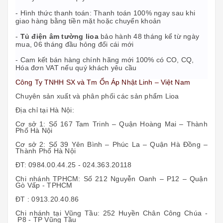
- Hình thức thanh toán: Thanh toán 100% ngay sau khi
giao hàng bằng tiền mặt hoặc chuyển khoản
-
Tủ điện âm tường lioa
bảo hành 48 tháng kể từ ngày
mua, 06 tháng đầu hỏng đổi cái mới
- Cam kết bán hàng chính hãng mới 100% có CO, CQ,
Hóa đơn VAT nếu quý khách yêu cầu
Công Ty TNHH SX và Tm Ổn Áp Nhật Linh – Việt Nam
Chuyên sản xuất và phân phối các sản phẩm Lioa
Địa chỉ tại Hà Nội:
Cơ sở 1: Số 167 Tam Trinh – Quận Hoàng Mai – Thành
Phố Hà Nội
Cơ sở 2: Số 39 Yên Bình – Phúc La – Quận Hà Đồng –
Thành Phố Hà Nội
ĐT: 0984.00.44.25 - 024.363.20118
Chi nhánh TPHCM: Số 212 Nguyễn Oanh – P12 – Quận
Gò Vấp - TPHCM
ĐT : 0913.20.40.86
Chi nhánh tại Vũng Tầu: 252 Huyền Chân Công Chúa -
P8 - TP Vũng Tầu