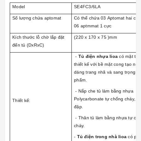
Model
SE4FC3/6LA
Số lượng chứa aptomat
Có thể chứa 03 Aptomat hai cự
06 aptmmat 1 cực
Kích thước lỗ chờ lắp đặt
(220 x 170 x 75 )mm
đến tủ (DxRxC)
-
Tủ điện nhựa lioa
có mặt tủ
thiết kế với bề mặt cong tạo nên
dáng trang nhã và sang trọng c
phẩm.
- Nắp che tủ làm bằng nhựa
Polycarbonate tự chống cháy, ch
Thiết kế:
đập.
- Thân tủ làm bằng nhựa tự ch
cháy.
-
Tủ điện trong nhà lioa
có phụ