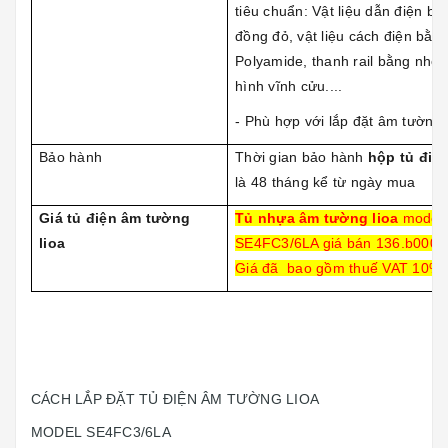
tiêu chuẩn: Vật liệu dẫn điện bằ
đồng đỏ, vật liệu cách điện bằn
Polyamide, thanh rail bằng nhô
hình vĩnh cửu....
- Phù hợp với lắp đặt âm tường
Bảo hành
Thời gian bảo hành
hộp tủ điện
là 48 tháng kể từ ngày mua
Giá tủ điện âm tường
Tủ nhựa âm tường lioa
model
lioa
SE4FC3/6LA giá bán 136.b000v
Giá đã bao gồm thuế VAT 10%)
CÁCH LẮP ĐẶT TỦ ĐIỆN ÂM TƯỜNG LIOA
MODEL SE4FC3/6LA