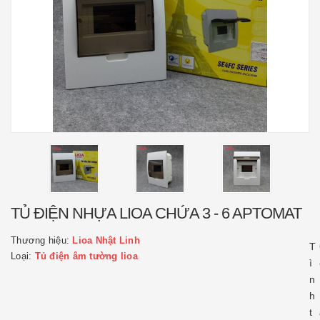
TỦ ĐIỆN NHỰA LIOA CHỨA 3 - 6 APTOMAT
Thương hiệu:
Lioa Nhật Linh
T
Loại:
Tủ điện âm tường lioa
ì
n
h
t