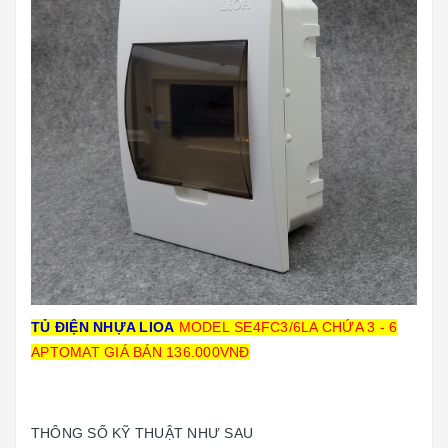
TỦ ĐIỆN NHỰA LIOA
MODEL SE4FC3/6LA CHỨA 3 - 6
APTOMAT GIÁ BÁN 136.000VNĐ
THÔNG SỐ KỸ THUẬT NHƯ SAU