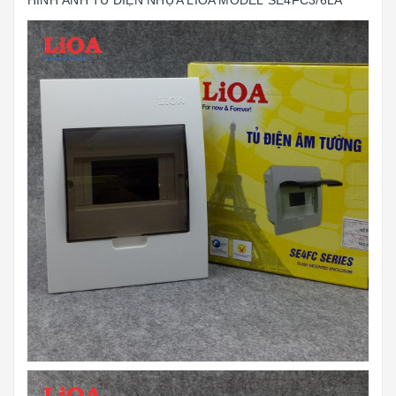
HÌNH ẢNH TỦ ĐIỆN NHỰA LIOA MODEL SE4FC3/6LA