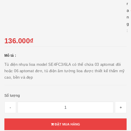
r
ạ
n
g
:
136.000₫
Mô tả :
Tủ điện nhựa lioa model SE4FC3/6LA có thế chứa 03 aptomat đôi
hoặc 06 aptomat đơn, tủ điện âm tường lioa được thiết kế thẩm mỹ
cao, bền và đẹp
Số lượng
-
+
ĐẶT MUA HÀNG