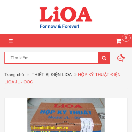
0
Trang chủ
THIẾT BỊ ĐIỆN LIOA
HỘP KỸ THUẬT ĐIỆN
LIOA JL - OOC