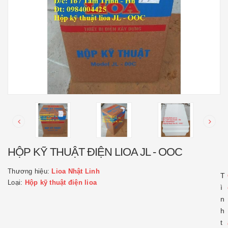
HỘP KỸ THUẬT ĐIỆN LIOA JL - OOC
Thương hiệu:
Lioa Nhật Linh
T
Loại:
Hộp kỹ thuật điện lioa
ì
n
h
t