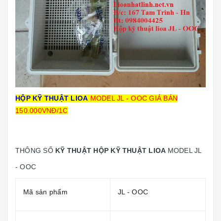
HỘP KỸ THUẬT LIOA
MODEL JL - OOC GIÁ BÁN
150.000VNĐ/1C
THÔNG SỐ
KỸ THUẬT HỘP KỸ THUẬT LIOA
MODEL JL
- OOC
Mã sản phẩm
JL - OOC