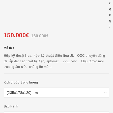
r
ạ
n
g
:
150.000₫
160.000₫
Mô tả :
Hộp kỹ thuật lioa
,
hộp kỹ thuật điện lioa JL - OOC
chuyên dùng
để lắp đặt các thiết bị điện, aptomat ...vvv...vvv....Chịu được môi
trường ẩm ướt, chống ăn mòm
Kích thước, trọng lượng
Bảo Hành