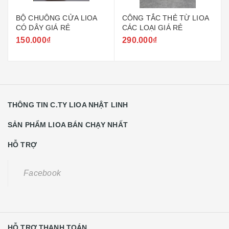
BỘ CHUÔNG CỬA LIOA
CÔNG TẮC THẺ TỪ LIOA
CÓ DÂY GIÁ RẺ
CÁC LOẠI GIÁ RẺ
150.000₫
290.000₫
THÔNG TIN C.TY LIOA NHẬT LINH
SẢN PHẨM LIOA BÁN CHẠY NHẤT
HỖ TRỢ
Facebook
HỖ TRỢ THANH TOÁN