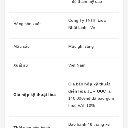
– độ thẩm mỹ cao
Công Ty TNHH Lioa
Hãng sản xuất
Nhật Linh - Vn
Mầu sắc
Mầu ghi sáng
Xuất sứ
Việt Nam
Giá bán
hộp kỹ thuật
điện lioa JL – OOC
là:
Giá hộp kỹ thuật lioa
140.000vnđ đã bao gồm
thuế VAT 10%
Bảo hành 48 tháng kể
Thời gian bảo hành