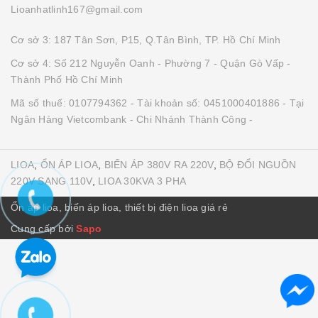
Lioanhatlinh167@gmail.com
Cơ sở 3: 187 Tân Sơn, P15, Q.Tân Bình, TP. Hồ Chí Minh
Cơ sở 4: Số 212 Nguyễn Oanh - Phường 7 - Quận Gò Vấp -
Thành Phố Hồ Chí Minh
Mã số thuế: 0107794362 - Tài khoản số: 0451000401886 - Tại
Ngân Hàng Vietcombank - Chi Nhánh Thành Công -
LIOA
,
ỔN ÁP LIOA
,
BIẾN ÁP 380V RA 220V
,
BỘ ĐỔI NGUỒN
220V SANG 110V
,
LIOA 30KVA 3 PHA
Ổn áp lioa, biến áp lioa, thiết bị điện lioa giá rẻ
Cung cấp bởi
Sapo