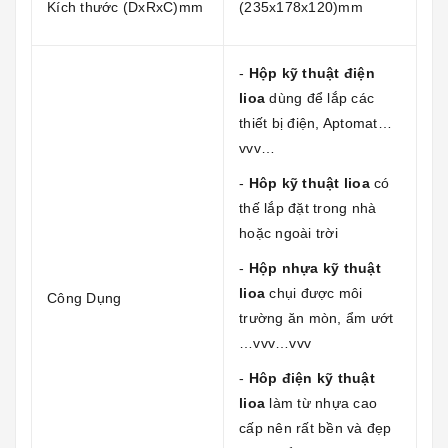
Kích thước (DxRxC)mm
(235x178x120)mm
-
Hộp kỹ thuật điện
lioa
dùng để lắp các
thiết bị điện, Aptomat…
vvv…
-
Hôp kỹ thuật lioa
có
thế lắp đặt trong nhà
hoặc ngoài trời
-
Hộp nhựa kỹ thuật
lioa
chụi được môi
Công Dụng
trường ăn mòn, ẩm ướt
…vvv…vvv
-
Hôp điện kỹ thuật
lioa
làm từ nhựa cao
cấp nên rất bền và đẹp