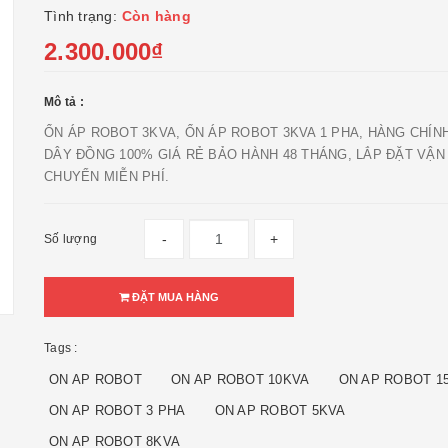
Tình trạng:
Còn hàng
2.300.000₫
Mô tả :
ỔN ÁP ROBOT 3KVA, ỔN ÁP ROBOT 3KVA 1 PHA, HÀNG CHÍN
DÂY ĐỒNG 100% GIÁ RẺ BẢO HÀNH 48 THÁNG, LẮP ĐẶT VẬN
CHUYỂN MIỄN PHÍ.
-
+
Số lượng
ĐẶT MUA HÀNG
Tags :
ON AP ROBOT
ON AP ROBOT 10KVA
ON AP ROBOT 1
ON AP ROBOT 3 PHA
ON AP ROBOT 5KVA
ON AP ROBOT 8KVA