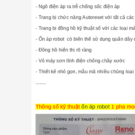
- Ngõ điện áp ra trễ chống sốc điện áp
- Trang bị chức năng Autoreset với tất cả cá
- Trang bị đồng hồ kỹ thuật số với các loại m
- Ổn áp robot có biến thể sử dụng quấn dâ
- Đồng hồ hiển thị rõ ràng
- Vỏ máy sơn tĩnh điện chống chầy xước
- Thiết kế nhỏ gọn, mẫu mã nhiều chủng loạ
........
Thông số kỹ thuật
ổn áp robot
1 pha m