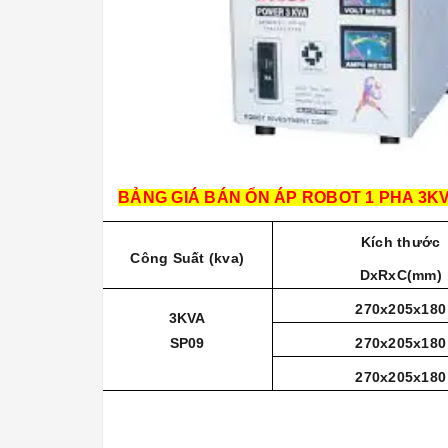
BẢNG GIÁ BÁN ỔN ÁP ROBOT 1 PHA 3KVA
Kích thước
Công Suất (kva)
DxRxC(mm)
270x205x180
3KVA
SP09
270x205x180
270x205x180