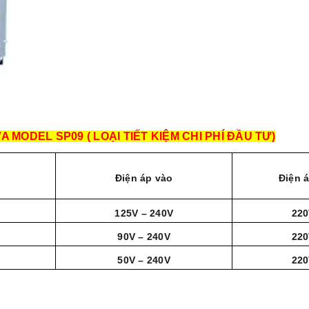
 MODEL SP09 ( LOẠI TIẾT KIỆM CHI PHÍ ĐẦU TƯ)
Điện áp vào
Điện á
125V – 240V
22
90V – 240V
22
50V – 240V
22