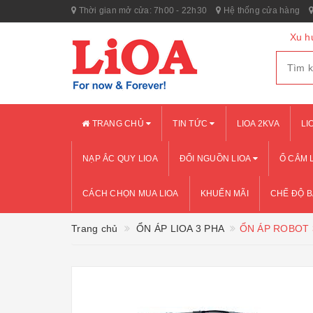
Thời gian mở cửa: 7h00 - 22h30
Hệ thống cửa hàng
Xu h
TRANG CHỦ
TIN TỨC
LIOA 2KVA
LI
NẠP ẮC QUY LIOA
ĐỔI NGUỒN LIOA
Ổ CẮM 
CÁCH CHỌN MUA LIOA
KHUẾN MÃI
CHẾ ĐỘ 
Trang chủ
ỔN ÁP LIOA 3 PHA
ỔN ÁP ROBOT 