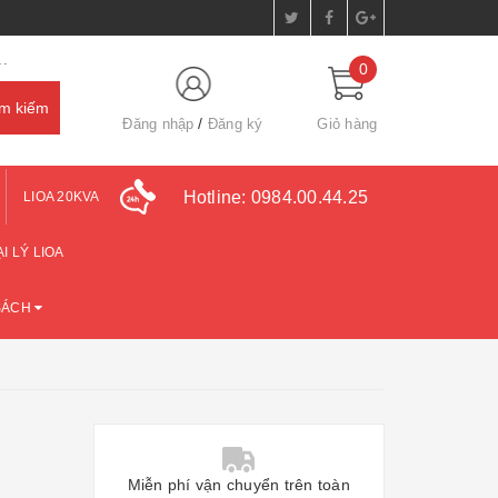
.
0
Đăng nhập
Đăng ký
Giỏ hàng
Hotline:
0984.00.44.25
LIOA 20KVA
I LÝ LIOA
SÁCH
Miễn phí vận chuyển trên toàn