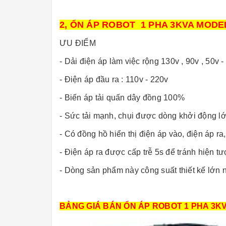
2, ỔN ÁP ROBOT 1 PHA 3KVA MOD
ƯU ĐIỂM
- Dải điện áp làm việc rộng 130v , 90v , 50v 
- Điện áp đầu ra : 110v - 220v
- Biến áp tải quấn dây đồng 100%
- Sức tải mạnh, chụi được dòng khởi động lớ
- Có đồng hồ hiển thị điện áp vào, điện áp ra,
- Điện áp ra được cấp trễ 5s để tránh hiện t
- Dòng sản phẩm này công suất thiết kế lớn 
BẢNG GIÁ BÁN ỔN ÁP ROBOT 1 PHA 3K