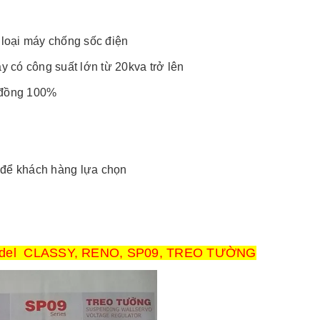
c loại máy chống sốc điện
áy có công suất lớn từ 20kva trở lên
y đồng 100%
i để khách hàng lựa chọn
odel CLASSY, RENO, SP09, TREO TƯỜNG