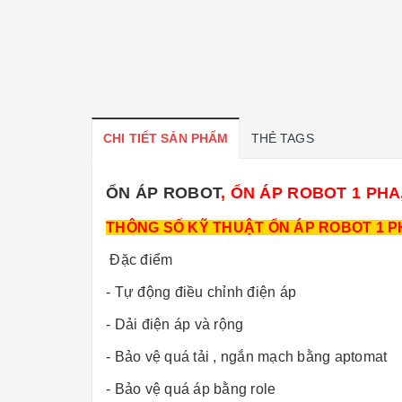
CHI TIẾT SẢN PHẨM
THẺ TAGS
ỔN ÁP ROBOT
, ỔN ÁP ROBOT 1 PH
THÔNG SỐ KỸ THUẬT ỔN ÁP ROBOT 1 P
Đặc điểm
- Tự động điều chỉnh điện áp
- Dải điện áp và rộng
- Bảo vệ quá tải , ngắn mạch bằng aptomat
- Bảo vệ quá áp bằng role