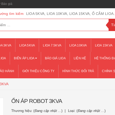
Báo giá
ướng tìm kiếm
LIOA 5KVA, LIOA 10KVA, LIOA 15KVA, Ổ CẮM LIOA..
OA 3KVA
LIOA 5KVA
LIOA 7.5KVA
LIOA 10KVA
LIOA 15KVA
LIOA
BIẾN ÁP LIOA
BÁO GIÁ LIOA
LIỆN HỆ
HỆ THỐNG ĐẠ
BẢO HÀNH
GIỚI THIỆU CÔNG TY
HÌNH THỨC ĐỔI TRẢ
CHÍNH 
3KVA
ỔN ÁP ROBOT 3KVA
Thương hiệu: (
Đang cập nhật ...
)
Loại: (
Đang cập nhật ...
)