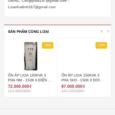
GMAIL: Congtylioa167@gmail.com -
Lioanhatlinh167@gmail.com
SẢN PHẨM CÙNG LOẠI
-35%
-37%
ỔN ÁP LIOA 150KVA 3
ỔN ÁP LIOA 150KVA 3
PHA NM - 150K II ĐIỆN ÁP
PHA SH3 - 150K II ĐỜI
VÀO 304 ~ 420V
MỚI NHẤT HIỆN NAY
72.000.000₫
87.000.000₫
111.000.000₫
137.720.000₫