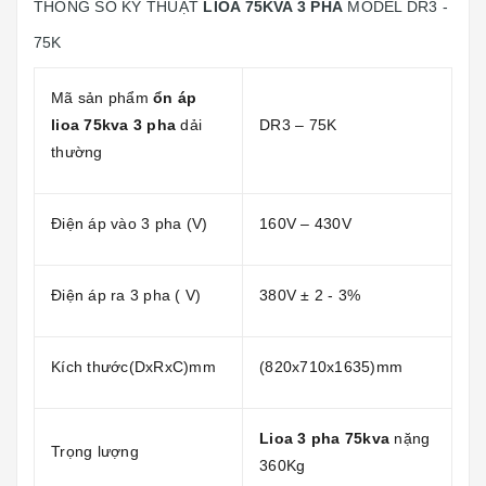
THÔNG SỐ KỸ THUẬT
LIOA 75KVA 3 PHA
MODEL DR3 -
75K
Mã sản phẩm
ổn áp
lioa 75kva 3 pha
dải
DR3 – 75K
thường
Điện áp vào 3 pha (V)
160V – 430V
Điện áp ra 3 pha ( V)
380V ± 2 - 3%
Kích thước(DxRxC)mm
(820x710x1635)mm
Lioa 3 pha 75kva
nặng
Trọng lượng
360Kg