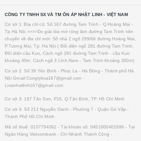
CÔNG TY TNHH SX VÀ TM ỔN ÁP NHẬT LINH - VIỆT NAM
Cơ sở 1: Địa chỉ cũ: Số 167 đường Tam Trinh - Q.Hoàng Mai -
Tp.Hà Nội >>>>Do giải tỏa mở rộng làm đường Tam Trinh nên
chuyển về địa chỉ mới: Số nhà 2 ngõ 299/66 đường Hoàng Mai,
P.Tương Mai, Tp. Hà Nội ( Đối diện ngõ 281 đường Tam Trinh,
Đối diện cầu Kuo, Cách ngõ 281 đường Tam Trinh - cầu Kuo
khoảng 40m. Cách ngã 3 Lĩnh Nam - Tam Trinh khoảng 300m)
Cơ sở 2: Số 39 Yên Bình - Phúc La - Hà Đông - Thành phố Hà
Nội Gmail:Congtylioa167@gmail.com -
Lioanhatlinh167@gmail.com
Cơ sở 3: 187 Tân Sơn, P15, Q.Tân Bình, TP. Hồ Chí Minh
Cơ sở 4: Số 212 Nguyễn Oanh - Phường 7 - Quận Gò Vấp -
Thành Phố Hồ Chí Minh
Mã số thuế: 0107794362 - Tài khoản số: 0451000401886 - Tại
Ngân Hàng Vietcombank - Chi Nhánh Thành Công -