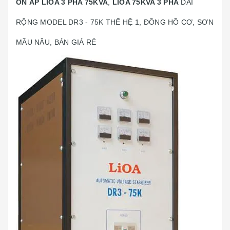
ỔN ÁP LIOA 3 PHA 75KVA
,
LIOA 75KVA 3 PHA
DẢI
RỘNG MODEL DR3 - 75K THẾ HỆ 1, ĐỒNG HỒ CƠ, SƠN
MẦU NÂU, BÁN GIÁ RẺ