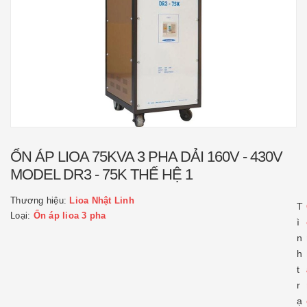
ỔN ÁP LIOA 75KVA 3 PHA DẢI 160V - 430V
MODEL DR3 - 75K THẾ HỆ 1
Thương hiệu:
Lioa Nhật Linh
T
Loại:
Ổn áp lioa 3 pha
ì
n
h
t
r
ạ