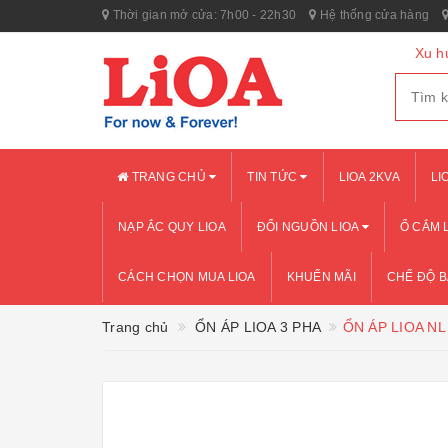
Thời gian mở cửa: 7h00 - 22h30
Hệ thống cửa hàng
Xu h
TRANG CHỦ
TIN TỨC
LIOA 2KVA
LI
NẠP ẮC QUY LIOA
ĐỔI NGUỒN LIOA
Ổ CẮM 
CÁCH CHỌN MUA LIOA
KHUẾN MÃI
CHẾ ĐỘ 
Trang chủ
ỔN ÁP LIOA 3 PHA
ỔN ÁP LIOA NL