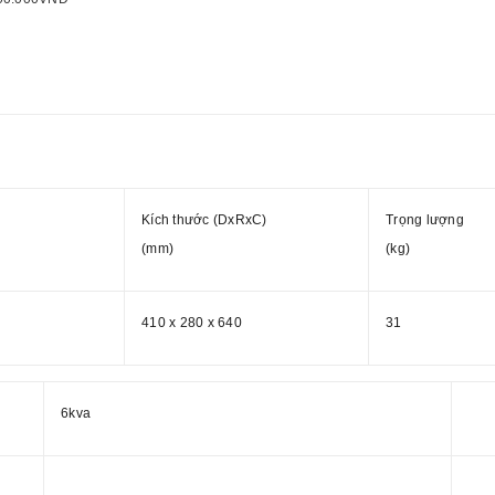
Kích thước (DxRxC)
Trọng lượng
(mm)
(kg)
410 x 280 x 640
31
6kva