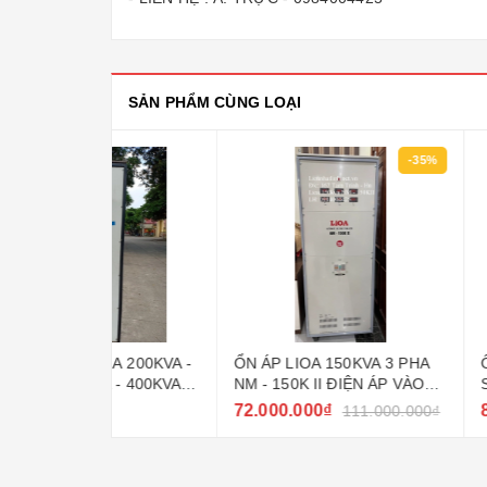
SẢN PHẨM CÙNG LOẠI
-35%
HA 200KVA -
ỔN ÁP LIOA 150KVA 3 PHA
ỔN ÁP LIOA 1
 - 400KVA -
NM - 150K II ĐIỆN ÁP VÀO
SH3 - 150K II
304 ~ 420V
HIỆN NAY
72.000.000₫
87.000.000₫
111.000.000₫