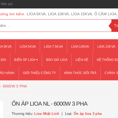
Báo giá
ướng tìm kiếm
LIOA 5KVA, LIOA 10KVA, LIOA 15KVA, Ổ CẮM LIOA..
OA 3KVA
LIOA 5KVA
LIOA 7.5KVA
LIOA 10KVA
LIOA 15KVA
LIOA
BIẾN ÁP LIOA
BÁO GIÁ LIOA
LIỆN HỆ
HỆ THỐNG ĐẠ
BẢO HÀNH
GIỚI THIỆU CÔNG TY
HÌNH THỨC ĐỔI TRẢ
CHÍNH 
 - 6000W 3 PHA
ỔN ÁP LIOA NL - 6000W 3 PHA
Thương hiệu:
Lioa Nhật Linh
Loại:
Ổn áp lioa 3 pha