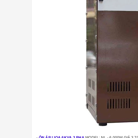
-
ỔN ÁP LIOA 6KVA 3 PHA
MODEL: NL - 6.000W GIÁ 3.