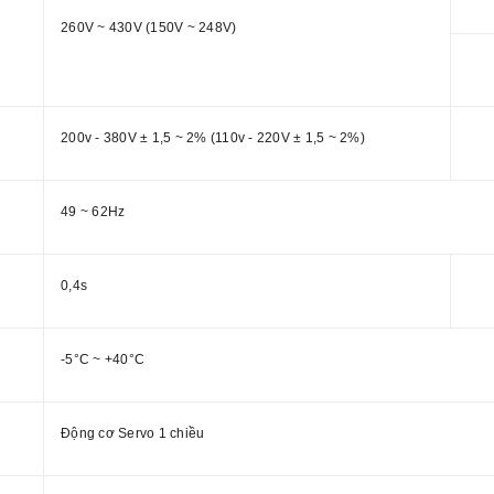
260V ~ 430V (150V ~ 248V)
200v - 380V ± 1,5 ~ 2% (110v - 220V ± 1,5 ~ 2%)
49 ~ 62Hz
0,4s
-5°C ~ +40°C
Động cơ Servo 1 chiều