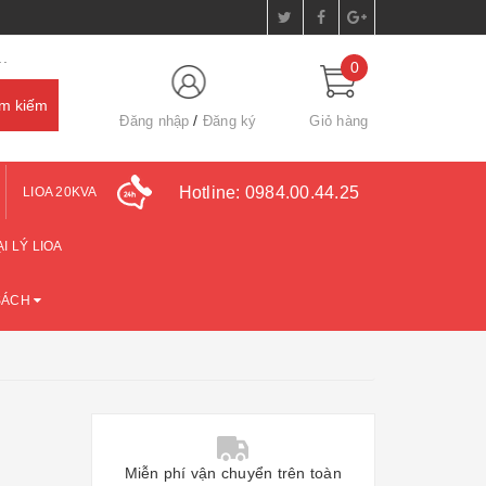
.
0
Đăng nhập
Đăng ký
Giỏ hàng
Hotline:
0984.00.44.25
LIOA 20KVA
I LÝ LIOA
SÁCH
Miễn phí vận chuyển trên toàn