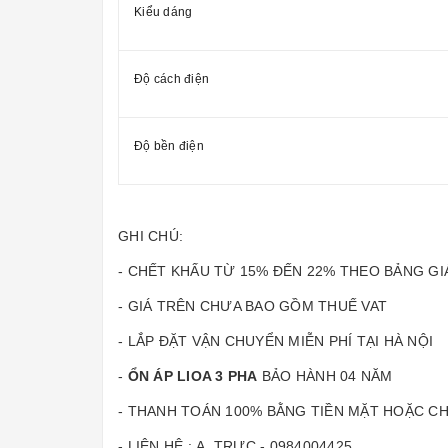
Kiểu dáng
Độ cách điện
Độ bền điện
GHI CHÚ:
- CHẾT KHẤU TỪ 15% ĐẾN 22% THEO BẢNG G
- GIÁ TRÊN CHƯA BAO GỒM THUẾ VAT
- LẮP ĐẶT VẬN CHUYỂN MIỄN PHÍ TẠI HÀ NỘI
-
ỔN ÁP LIOA 3 PHA
BẢO HÀNH 04 NĂM
- THANH TOÁN 100% BẰNG TIỀN MẶT HOẶC C
- LIÊN HỆ : A. TRỰC - 0984004425