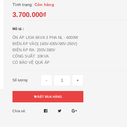
Tình trạng:
Còn hàng
3.700.000₫
Mô tả :
ỔN ÁP LIOA 6KVA 3 PHA NL - 6000W
ĐIỆN ÁP VÀO( 160V-430V/90V-250V)
ĐIỆN ÁP RA: 200V-380V
CÔNG SUẤT: 10KVA
CÓ BẢO VỆ QUÁ ÁP
-
+
Số lượng
ĐẶT MUA HÀNG
Chia sẻ: