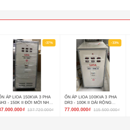
-37%
-33%
50KVA 3 PHA
ỔN ÁP LIOA 100KVA 3 PHA
ỔN ÁP LIOA 1
 ĐỜI MỚI NHẤT
DR3 - 100K II DẢI RỘNG
SH3 - 100K I
160V ~ 430V
2022 - 2023
77.000.000₫
57.000.000₫
137.720.000₫
115.500.000₫