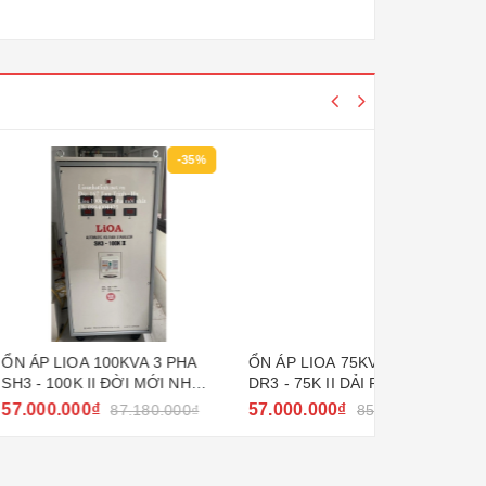
-35%
-33%
00KVA 3 PHA
ỔN ÁP LIOA 75KVA 3 PHA
ỔN ÁP LIOA 
I ĐỜI MỚI NHẤT
DR3 - 75K II DẢI RỘNG 160V
SH3 - 75K I
~ 430V
2022 - 2023
57.000.000₫
42.000.000
87.180.000₫
85.360.000₫