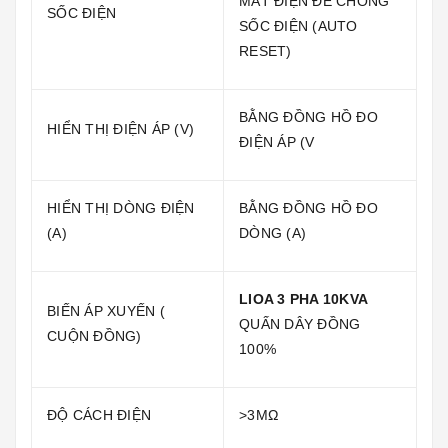
MẤT ĐIỆN ĐỂ CHỐNG
SỐC ĐIỆN
SỐC ĐIỆN (AUTO
RESET)
BẰNG ĐỒNG HỒ ĐO
HIỂN THỊ ĐIỆN ÁP (V)
ĐIỆN ÁP (V
HIỂN THỊ DÒNG ĐIỆN
BẰNG ĐỒNG HỒ ĐO
(A)
DÒNG (A)
LIOA 3 PHA 10KVA
BIẾN ÁP XUYẾN (
QUẤN DÂY ĐỒNG
CUỘN ĐỒNG)
100%
ĐỘ CÁCH ĐIỆN
>3MΩ