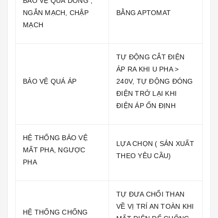
BẢO VỆ QUÁ DÒNG ,
NGẮN MẠCH, CHẬP
BẰNG APTOMAT
MẠCH
TỰ ĐỘNG CẮT ĐIỆN
ÁP RA KHI U PHA >
BẢO VỆ QUÁ ÁP
240V, TỰ ĐỘNG ĐÓNG
ĐIỆN TRỞ LẠI KHI
ĐIỆN ÁP ỔN ĐỊNH
HỆ THỐNG BẢO VỆ
LỰA CHỌN ( SẢN XUẤT
MẤT PHA, NGƯỢC
THEO YÊU CẦU)
PHA
TỰ ĐƯA CHỔI THAN
VỀ VỊ TRÍ AN TOÀN KHI
HỆ THỐNG CHỐNG