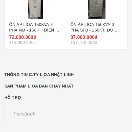
ỔN ÁP LIOA 150KVA 3
ỔN ÁP LIOA 150KVA 3
PHA NM - 150K II ĐIỆN ÁP
PHA SH3 - 150K II ĐỜI
VÀO 304 ~ 420V
MỚI NHẤT HIỆN NAY
72.000.000₫
87.000.000₫
111.000.000₫
137.720.000₫
THÔNG TIN C.TY LIOA NHẬT LINH
SẢN PHẨM LIOA BÁN CHẠY NHẤT
HỖ TRỢ
Facebook