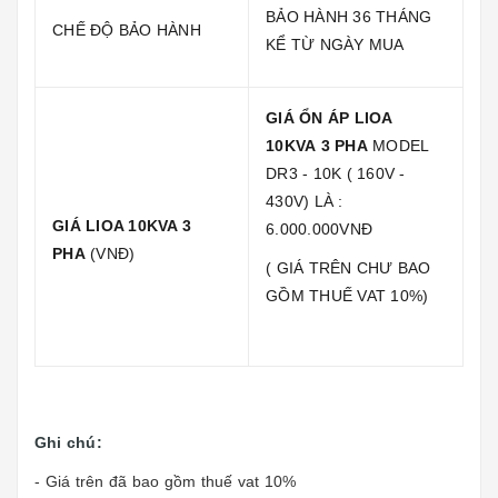
BẢO HÀNH 36 THÁNG
CHẾ ĐỘ BẢO HÀNH
KỂ TỪ NGÀY MUA
GIÁ ỔN ÁP LIOA
10KVA 3 PHA
MODEL
DR3 - 10K ( 160V -
430V) LÀ :
GIÁ LIOA 10KVA 3
6.000.000VNĐ
PHA
(VNĐ)
( GIÁ TRÊN CHƯ BAO
GỒM THUẾ VAT 10%)
Ghi chú:
- Giá trên đã bao gồm thuế vat 10%