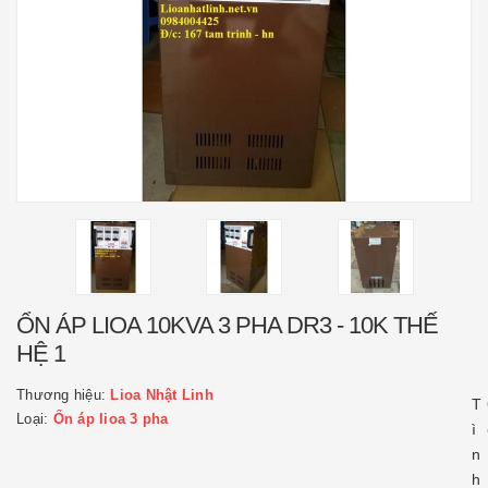
ỔN ÁP LIOA 10KVA 3 PHA DR3 - 10K THẾ
HỆ 1
Thương hiệu:
Lioa Nhật Linh
T
Loại:
Ổn áp lioa 3 pha
ì
n
h