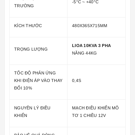
-5°C ~ +40°C
TRƯỜNG
KÍCH THƯỚC
480X365X715MM
LIOA 10KVA 3 PHA
TRỌNG LƯỢNG
NĂNG 44KG
TỐC ĐỘ PHẢN ỨNG
KHI ĐIỆN ÁP VÀO THAY
0,4S
ĐỔI 10%
NGUYÊN LÝ ĐIỀU
MẠCH ĐIỀU KHIỂN MÔ
KHIỂN
TƠ 1 CHIỀU 12V