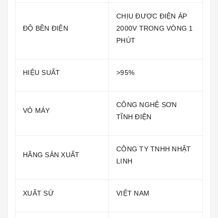
CHỊU ĐƯỢC ĐIỆN ÁP
ĐỘ BỀN ĐIỆN
2000V TRONG VÒNG 1
PHÚT
HIỆU SUẤT
>95%
CÔNG NGHỆ SƠN
VỎ MÁY
TĨNH ĐIỆN
CÔNG TY TNHH NHẬT
HÃNG SẢN XUẤT
LINH
XUẤT SỨ
VIỆT NAM