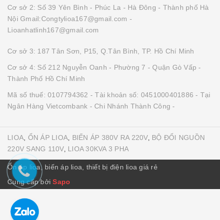
Cơ sở 2: Số 39 Yên Bình - Phúc La - Hà Đông - Thành phố Hà
Nội Gmail:Congtylioa167@gmail.com -
Lioanhatlinh167@gmail.com
Cơ sở 3: 187 Tân Sơn, P15, Q.Tân Bình, TP. Hồ Chí Minh
Cơ sở 4: Số 212 Nguyễn Oanh - Phường 7 - Quận Gò Vấp -
Thành Phố Hồ Chí Minh
Mã số thuế: 0107794362 - Tài khoản số: 0451000401886 - Tại
Ngân Hàng Vietcombank - Chi Nhánh Thành Công -
LIOA
,
ỔN ÁP LIOA
,
BIẾN ÁP 380V RA 220V
,
BỘ ĐỔI NGUỒN
220V SANG 110V
,
LIOA 30KVA 3 PHA
Ổn áp lioa, biến áp lioa, thiết bị điện lioa giá rẻ
Cung cấp bởi
Sapo