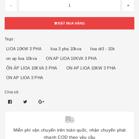
-
+
ĐẶT MUA HÀNG
Tags :
LIOA 10KW 3 PHA
lioa 3 pha 10kva
lioa dr3 - 10k
on ap lioa 10kva
ON AP LIOA 10KVA 3 PHA
ỔN ÁP LIOA 10KVA 3 PHA
ON AP LIOA 10KW 3 PHA
ON AP LIOA 3 PHA
Chia sẻ:
Miễn phí vận chuyển trên toàn quốc, nhận chuyển phát
nhanh COD theo yêu cầu