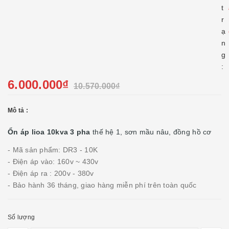
t
r
ạ
n
g
:
6.000.000₫
10.570.000₫
Mô tả :
Ổn áp lioa 10kva 3 pha
thế hệ 1, sơn mầu nâu, đồng hồ cơ
- Mã sản phẩm: DR3 - 10K
- Điện áp vào: 160v ~ 430v
- Điện áp ra : 200v - 380v
- Bảo hành 36 tháng, giao hàng miễn phí trên toàn quốc
Số lượng