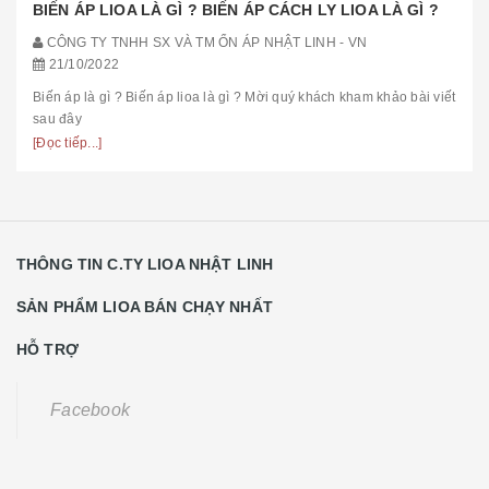
BIẾN ÁP LIOA LÀ GÌ ? BIẾN ÁP CÁCH LY LIOA LÀ GÌ ?
CÔNG TY TNHH SX VÀ TM ỔN ÁP NHẬT LINH - VN
21/10/2022
Biến áp là gì ? Biến áp lioa là gì ? Mời quý khách kham khảo bài viết
sau đây
[Đọc tiếp...]
THÔNG TIN C.TY LIOA NHẬT LINH
SẢN PHẨM LIOA BÁN CHẠY NHẤT
HỖ TRỢ
Facebook