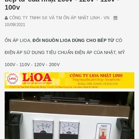
100v
CÔNG TY TNHH SX VÀ TM ỔN ÁP NHẬT LINH - VN
10/09/2021
ỔN ÁP LIOA,
ĐỔI NGUỒN LIOA DÙNG CHO BẾP TỪ
CÓ
ĐIỆN ÁP SỬ DỤNG TIÊU CHUẨN ĐIỆN ÁP CỦA NHẬT, MỸ
100V - 110V - 120V - 200V