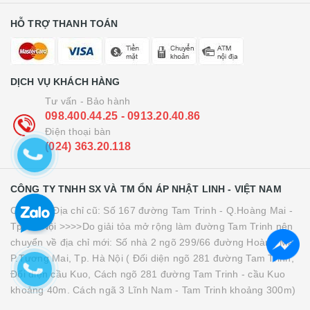
HỖ TRỢ THANH TOÁN
DỊCH VỤ KHÁCH HÀNG
Tư vấn - Bảo hành
098.400.44.25 - 0913.20.40.86
Điện thoại bàn
(024) 363.20.118
CÔNG TY TNHH SX VÀ TM ỔN ÁP NHẬT LINH - VIỆT NAM
Cơ sở 1: Địa chỉ cũ: Số 167 đường Tam Trinh - Q.Hoàng Mai -
Tp.Hà Nội >>>>Do giải tỏa mở rộng làm đường Tam Trinh nên
chuyển về địa chỉ mới: Số nhà 2 ngõ 299/66 đường Hoàng Mai,
P.Tương Mai, Tp. Hà Nội ( Đối diện ngõ 281 đường Tam Trinh,
Đối diện cầu Kuo, Cách ngõ 281 đường Tam Trinh - cầu Kuo
khoảng 40m. Cách ngã 3 Lĩnh Nam - Tam Trinh khoảng 300m)