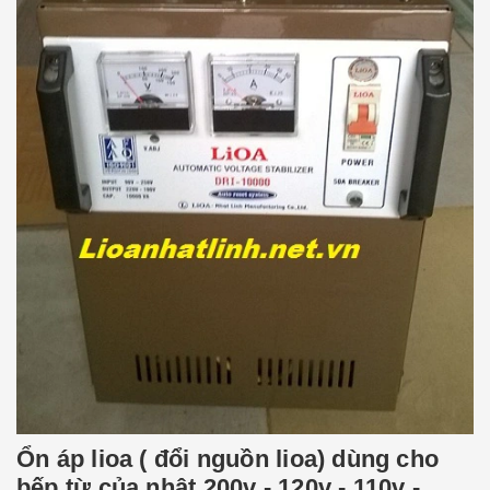
Ổn áp lioa ( đổi nguồn lioa) dùng cho
bếp từ của nhật 200v - 120v - 110v -