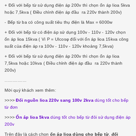
+ Đối với bếp từ sử dụng điện áp 200v thì chọn ổn áp lioa 5kva
hoặc 7,5kva ( Điều chỉnh điện áp đầu ra 220v thành 200v)
- Bếp từ ba có công suất tiêu thụ điện là Max = 6000w
+ Đối với bếp từ có điện áp sử dụng 100v - 110v - 120v chọn
ổn áp lioa 15kva ( Vì P = UIcosφ đối với ổn áp lioa 15kva công
suất của điện áp ra 100v - 110v - 120v khoảng 7,5kva)
+ Đối với bếp từ sử dụng điện áp 200v thì chọn ổn áp lioa
7,5kva hoặc 10kva ( Điều chỉnh điện áp đầu ra 220v thành
200v)
.................
Mời quý khách xem thêm:
>>>>
Đổi nguồn lioa 220v sang 100v 2kva
dùng tốt cho bếp
từ đơn
>>>>
Ổn áp lioa 5kva
dùng tốt cho bếp từ đôi sử dụng điện áp
200v
Trên đây là cách chọn
ổn áp lioa dùng cho bếp từ
,
đổi