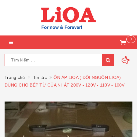
0
Trang chủ
Tin tức
ỔN ÁP LIOA ( ĐỔI NGUỒN LIOA)
DÙNG CHO BẾP TỪ CỦA NHẬT 200V - 120V - 110V - 100V