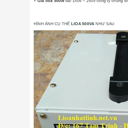
+
Giá lioa 500w
dải 150v ~ 250v
công ty chúng tô
HÌNH ẢNH CỤ THẾ
LIOA 500VA
NHƯ SAU