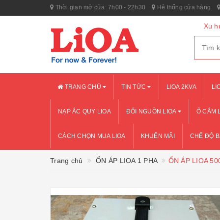
Thời gian mở cửa: 7h00 - 22h30
Hệ thống cửa hàng
Xu h
TRANG CHỦ
TIN TỨC
LIOA 2KVA
LI
NẠP ẮC QUY LIOA
ĐỔI NGUỒN LIOA
Ổ CẮM 
CÁCH CHỌN MUA LIOA
KHUẾN MÃI
CHẾ ĐỘ 
Trang chủ
ỔN ÁP LIOA 1 PHA
ỔN ÁP LIOA 50