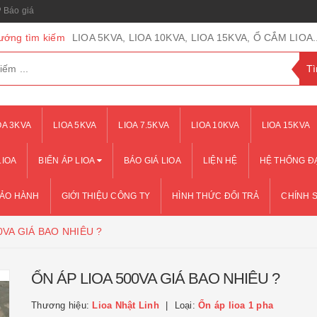
Báo giá
ướng tìm kiếm
LIOA 5KVA, LIOA 10KVA, LIOA 15KVA, Ổ CẮM LIOA..
OA 3KVA
LIOA 5KVA
LIOA 7.5KVA
LIOA 10KVA
LIOA 15KVA
LIOA
BIẾN ÁP LIOA
BÁO GIÁ LIOA
LIỆN HỆ
HỆ THỐNG ĐẠ
BẢO HÀNH
GIỚI THIỆU CÔNG TY
HÌNH THỨC ĐỔI TRẢ
CHÍNH 
0VA GIÁ BAO NHIÊU ?
ỔN ÁP LIOA 500VA GIÁ BAO NHIÊU ?
Thương hiệu:
Lioa Nhật Linh
Loại:
Ổn áp lioa 1 pha