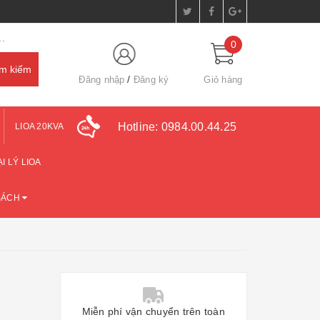
.
0
Đăng nhập
Đăng ký
Giỏ hàng
Hotline:
0984.00.44.25
LIOA 20KVA
I LÝ LIOA
SÁCH
Miễn phí vận chuyển trên toàn