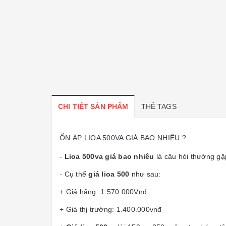
CHI TIẾT SẢN PHẨM
THẺ TAGS
ỔN ÁP LIOA 500VA GIÁ BAO NHIÊU ?
-
Lioa 500va giá bao nhiêu
là câu hỏi thường gặ
- Cụ thể
giá lioa 500
như sau:
+ Giá hãng: 1.570.000Vnđ
+ Giá thị trường: 1.400.000vnđ