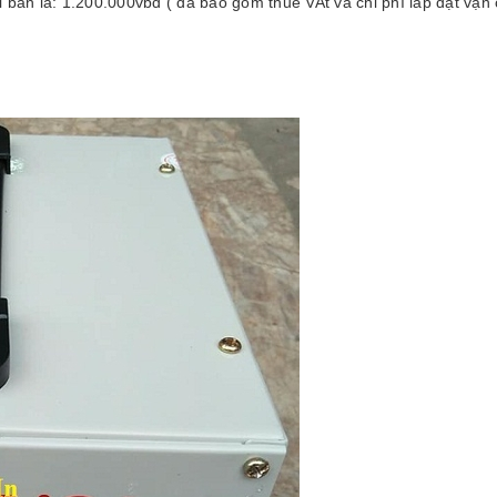
i bán là: 1.200.000vbđ ( đã bao gồm thuế VAt và chi phí lắp đặt vậ