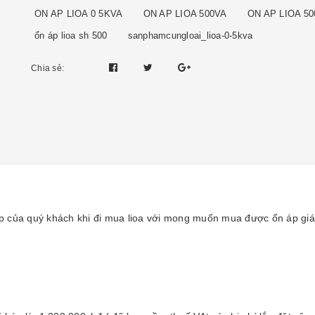
ON AP LIOA 0 5KVA
ON AP LIOA 500VA
ON AP LIOA 5
ổn áp lioa sh 500
sanphamcungloai_lioa-0-5kva
Chia sẻ:
p của quý khách khi đi mua lioa với mong muốn mua được ổn áp giá 