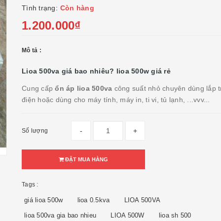
Tình trạng:
Còn hàng
1.200.000₫
Mô tả :
Lioa 500va giá bao nhiêu? lioa 500w giá rẻ
Cung cấp
ổn áp lioa 500va
công suất nhỏ chuyên dùng lắp t
điện hoặc dùng cho máy tính, máy in, ti vi, tủ lạnh, ...vvv...
-
+
Số lượng
ĐẶT MUA HÀNG
Tags :
giá lioa 500w
lioa 0.5kva
LIOA 500VA
lioa 500va gia bao nhieu
LIOA 500W
lioa sh 500