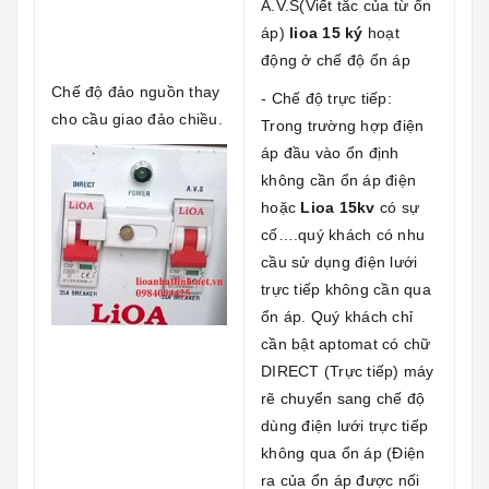
A.V.S(Viết tắc của từ ổn
áp)
lioa 15 ký
hoạt
động ở chế độ ổn áp
Chế độ đảo nguồn thay
- Chế độ trực tiếp:
cho cầu giao đảo chiều.
Trong trường hợp điện
áp đầu vào ổn định
không cần ổn áp điện
hoặc
Lioa 15kv
có sự
cố….quý khách có nhu
cầu sử dụng điện lưới
trực tiếp không cần qua
ổn áp. Quý khách chỉ
cần bật aptomat có chữ
DIRECT (Trực tiếp) máy
rẽ chuyển sang chế độ
dùng điện lưới trực tiếp
không qua ổn áp (Điện
ra của ổn áp được nối