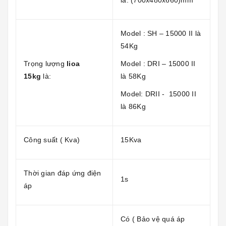
là: (700x480x660)mm
Model : SH – 15000 II là
54Kg
Trọng lượng
lioa
Model : DRI – 15000 II
15kg
là:
là 58Kg
Model: DRII - 15000 II
là 86Kg
Công suất ( Kva)
15Kva
Thời gian đáp ứng điện
1s
áp
Có ( Bảo vệ quá áp