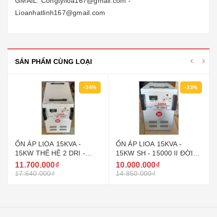
GMAIL: Congtylioa167@gmail.com -
Lioanhatlinh167@gmail.com
SẢN PHẨM CÙNG LOẠI
-34%
-33%
ỔN ÁP LIOA 15KVA -
ỔN ÁP LIOA 15KVA -
15KW THẾ HỆ 2 DRI -
15KW SH - 15000 II ĐỜI
15000 II ĐỜI MỚI NHẤT
MỚI NHẤT 2022 - 2023
11.700.000₫
10.000.000₫
2022 - 2023 DÂY ĐỒNG
DÂY ĐỒNG 100%
17.640.000₫
14.850.000₫
100%