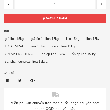
-
+
ĐẶT MUA HÀNG
Tags :
giá lioa 15kg
giá ổn áp lioa 15kg
lioa 15kg
lioa 15kv
LIOA 15KVA
lioa 15 ký
ổn áp lioa 15kg
ON AP LIOA 15KVA
ổn áp lioa 15kw
ổn áp lioa 15 ký
sanphamcungloai_lioa-15kva
Chia sẻ:
Miễn phí vận chuyển trên toàn quốc, nhận chuyển phát
nhanh COD theo yêu cầu