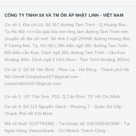
CÔNG TY TNHH SX VÀ TM ỔN ÁP NHẬT LINH - VIỆT NAM
Cơ sở 1: Địa chỉ cũ: Số 167 đường Tam Trinh - Q.Hoàng Mai -
Tp.Hà Nội >>>>Do giải tỏa mở rộng làm đường Tam Trinh nên
chuyển về địa chỉ mới: Số nhà 2 ngõ 299/66 đường Hoàng Mai,
P.Tương Mai, Tp. Hà Nội ( Đối diện ngõ 281 đường Tam Trinh,
Đối diện cầu Kuo, Cách ngõ 281 đường Tam Trinh - cầu Kuo
khoảng 40m. Cách ngã 3 Lĩnh Nam - Tam Trinh khoảng 300m)
Cơ sở 2: Số 39 Yên Bình - Phúc La - Hà Đông - Thành phố Hà
Nội Gmail:Congtylioa167@gmail.com -
Lioanhatlinh167@gmail.com
Cơ sở 3: 187 Tân Sơn, P15, Q.Tân Bình, TP. Hồ Chí Minh
Cơ sở 4: Số 212 Nguyễn Oanh - Phường 7 - Quận Gò Vấp -
Thành Phố Hồ Chí Minh
Mã số thuế: 0107794362 - Tài khoản số: 0451000401886 - Tại
Ngân Hàng Vietcombank - Chi Nhánh Thành Công -