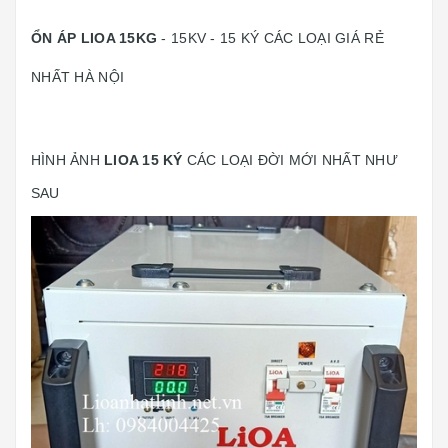
ỔN ÁP LIOA 15KG
- 15KV - 15 KÝ CÁC LOẠI GIÁ RẺ
NHẤT HÀ NỘI
HÌNH ẢNH
LIOA 15 KÝ
CÁC LOẠI ĐỜI MỚI NHẤT NHƯ
SAU