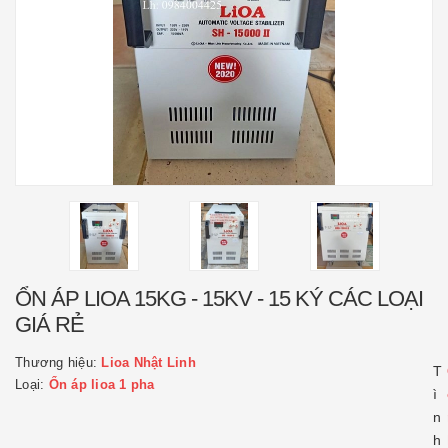
ỔN ÁP LIOA 15KG - 15KV - 15 KÝ CÁC LOẠI
GIÁ RẺ
Thương hiệu:
Lioa Nhật Linh
T
Loại:
Ổn áp lioa 1 pha
ì
n
h