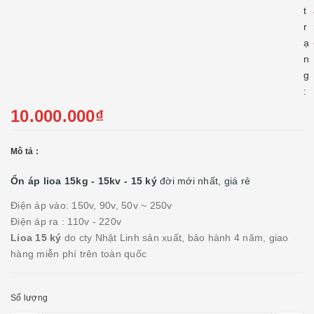
t
r
ạ
n
g
:
10.000.000₫
Mô tả :
Ổn áp lioa 15kg - 15kv - 15 ký
đời mới nhất, giá rẻ
Điện áp vào: 150v, 90v, 50v ~ 250v
Điện áp ra : 110v - 220v
Lioa 15 ký
do cty Nhật Linh sản xuất, bảo hành 4 năm, giao
hàng miễn phí trên toàn quốc
Số lượng