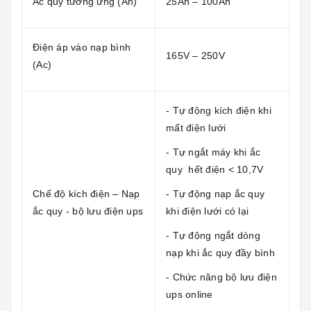
Ắc quy tương ứng (Ah)
25Ah – 100Ah
Điện áp vào nạp bình
165V – 250V
(Ac)
- Tự động kích điện khi
mất điện lưới
- Tự ngắt máy khi ắc
quy hết điện < 10,7V
Chế độ kích điện – Nạp
- Tự động nạp ắc quy
ắc quy - bộ lưu điện ups
khi điện lưới có lại
- Tự động ngắt dòng
nạp khi ắc quy đầy bình
- Chức năng bộ lưu điện
ups online