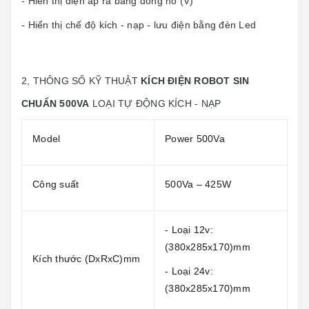
- Hiển thị điện áp ra bằng đồng hồ (V)
- Hiển thị chế độ kích - nạp - lưu điện bằng đèn Led
2, THÔNG SỐ KỸ THUẬT
KÍCH ĐIỆN ROBOT SIN
CHUẨN 500VA
LOẠI TỰ ĐỘNG KÍCH - NẠP
Model
Power 500Va
Công suất
500Va – 425W
- Loại 12v:
(380x285x170)mm
Kích thước (DxRxC)mm
- Loại 24v:
(380x285x170)mm