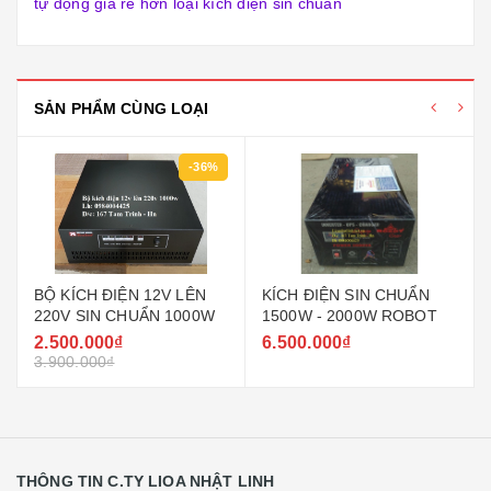
tự động giá rẻ hơn loại kích điện sin chuẩn
SẢN PHẨM CÙNG LOẠI
-36%
BỘ KÍCH ĐIỆN 12V LÊN
KÍCH ĐIỆN SIN CHUẨN
220V SIN CHUẨN 1000W
1500W - 2000W ROBOT
2.500.000₫
6.500.000₫
3.900.000₫
THÔNG TIN C.TY LIOA NHẬT LINH