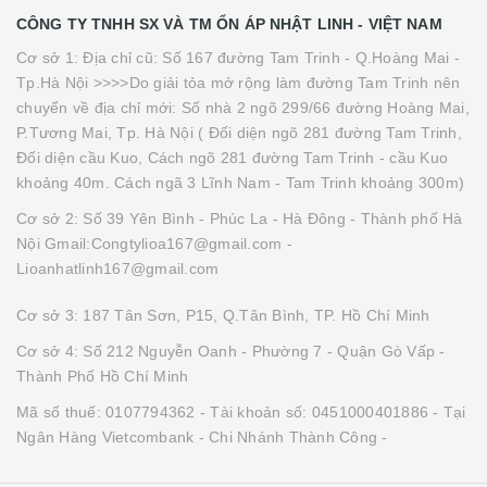
CÔNG TY TNHH SX VÀ TM ỔN ÁP NHẬT LINH - VIỆT NAM
Cơ sở 1: Địa chỉ cũ: Số 167 đường Tam Trinh - Q.Hoàng Mai -
Tp.Hà Nội >>>>Do giải tỏa mở rộng làm đường Tam Trinh nên
chuyển về địa chỉ mới: Số nhà 2 ngõ 299/66 đường Hoàng Mai,
P.Tương Mai, Tp. Hà Nội ( Đối diện ngõ 281 đường Tam Trinh,
Đối diện cầu Kuo, Cách ngõ 281 đường Tam Trinh - cầu Kuo
khoảng 40m. Cách ngã 3 Lĩnh Nam - Tam Trinh khoảng 300m)
Cơ sở 2: Số 39 Yên Bình - Phúc La - Hà Đông - Thành phố Hà
Nội Gmail:Congtylioa167@gmail.com -
Lioanhatlinh167@gmail.com
Cơ sở 3: 187 Tân Sơn, P15, Q.Tân Bình, TP. Hồ Chí Minh
Cơ sở 4: Số 212 Nguyễn Oanh - Phường 7 - Quận Gò Vấp -
Thành Phố Hồ Chí Minh
Mã số thuế: 0107794362 - Tài khoản số: 0451000401886 - Tại
Ngân Hàng Vietcombank - Chi Nhánh Thành Công -