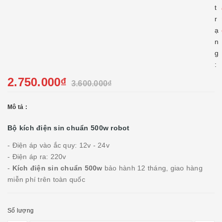
t
r
ạ
n
g
:
2.750.000₫
3.600.000₫
Mô tả :
Bộ kích điện sin chuẩn 500w robot
- Điện áp vào ắc quy: 12v - 24v
- Điện áp ra: 220v
-
Kích điện sin chuẩn 500w
bảo hành 12 tháng, giao hàng
miễn phí trên toàn quốc
Số lượng