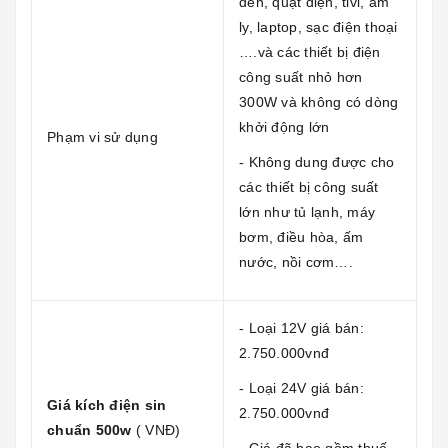
đèn, quạt điện, tivi, âm
ly, laptop, sạc điện thoại
….và các thiết bị điện
công suất nhỏ hơn
300W và không có dòng
khởi động lớn
Phạm vi sử dụng
- Không dung được cho
các thiết bị công suất
lớn như tủ lạnh, máy
bơm, điều hòa, ấm
nước, nồi cơm….
- Loại 12V giá bán:
2.750.000vnđ
- Loại 24V giá bán:
Giá kích điện sin
2.750.000vnđ
chuẩn 500w
( VNĐ)
- Giá đã bao gồm thuế