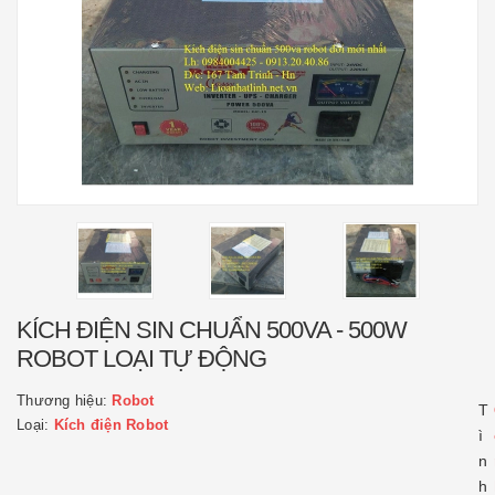
KÍCH ĐIỆN SIN CHUẨN 500VA - 500W
ROBOT LOẠI TỰ ĐỘNG
Thương hiệu:
Robot
T
Loại:
Kích điện Robot
ì
n
h