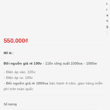
t
r
ạ
n
g
:
550.000₫
Mô tả :
Đổi nguồn giá rẻ 100v
- 110v
công suất 1000va - 1000w
- Điện áp vào: 220v
- Điện áp ra: 100v
-
Đổi nguồn giá rẻ 1000va
bảo hành 4 năm, giao hàng miễn
phí trên toàn quốc
Số lượng