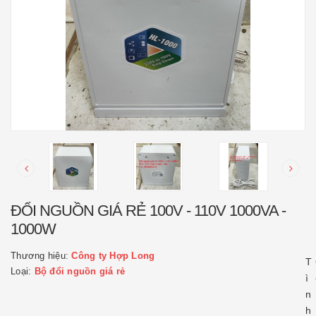
ĐỔI NGUỒN GIÁ RẺ 100V - 110V 1000VA -
1000W
Thương hiệu:
Công ty Hợp Long
T
Loại:
Bộ đổi nguồn giá rẻ
ì
n
h