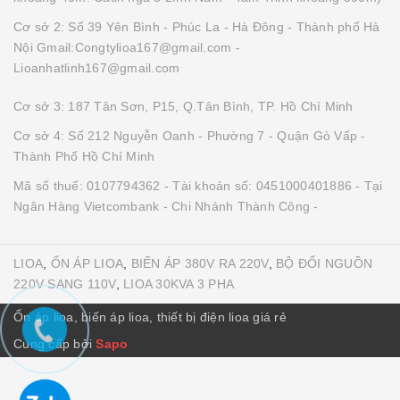
Cơ sở 2: Số 39 Yên Bình - Phúc La - Hà Đông - Thành phố Hà
Nội Gmail:Congtylioa167@gmail.com -
Lioanhatlinh167@gmail.com
Cơ sở 3: 187 Tân Sơn, P15, Q.Tân Bình, TP. Hồ Chí Minh
Cơ sở 4: Số 212 Nguyễn Oanh - Phường 7 - Quận Gò Vấp -
Thành Phố Hồ Chí Minh
Mã số thuế: 0107794362 - Tài khoản số: 0451000401886 - Tại
Ngân Hàng Vietcombank - Chi Nhánh Thành Công -
LIOA
,
ỔN ÁP LIOA
,
BIẾN ÁP 380V RA 220V
,
BỘ ĐỔI NGUỒN
220V SANG 110V
,
LIOA 30KVA 3 PHA
Ổn áp lioa, biến áp lioa, thiết bị điện lioa giá rẻ
Cung cấp bởi
Sapo