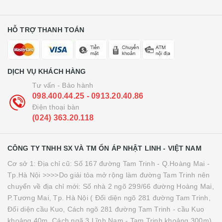
HỖ TRỢ THANH TOÁN
DỊCH VỤ KHÁCH HÀNG
Tư vấn - Bảo hành
098.400.44.25 - 0913.20.40.86
Điện thoại bàn
(024) 363.20.118
CÔNG TY TNHH SX VÀ TM ỔN ÁP NHẬT LINH - VIỆT NAM
Cơ sở 1: Địa chỉ cũ: Số 167 đường Tam Trinh - Q.Hoàng Mai -
Tp.Hà Nội >>>>Do giải tỏa mở rộng làm đường Tam Trinh nên
chuyển về địa chỉ mới: Số nhà 2 ngõ 299/66 đường Hoàng Mai,
P.Tương Mai, Tp. Hà Nội ( Đối diện ngõ 281 đường Tam Trinh,
Đối diện cầu Kuo, Cách ngõ 281 đường Tam Trinh - cầu Kuo
khoảng 40m. Cách ngã 3 Lĩnh Nam - Tam Trinh khoảng 300m)