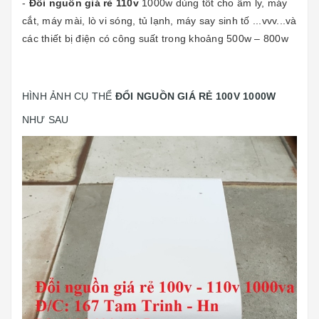
-
Đổi nguồn giá rẻ 110v
1000w dùng tốt cho âm ly, máy
cắt, máy mài, lò vi sóng, tủ lạnh, máy say sinh tố ...vvv...và
các thiết bị điện có công suất trong khoảng 500w – 800w
HÌNH ẢNH CỤ THỂ
ĐỔI NGUỒN GIÁ RẺ 100V 1000W
NHƯ SAU