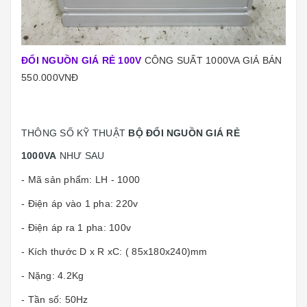
ĐỔI NGUỒN GIÁ RẺ 100V
CÔNG SUẤT 1000VA GIÁ BÁN
550.000VNĐ
THÔNG SỐ KỸ THUẬT
BỘ ĐỔI NGUỒN GIÁ RẺ
1000VA
NHƯ SAU
- Mã sản phẩm: LH - 1000
- Điện áp vào 1 pha: 220v
- Điện áp ra 1 pha: 100v
- Kích thước D x R xC: ( 85x180x240)mm
- Nặng: 4.2Kg
- Tần số: 50Hz