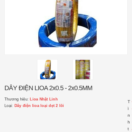
DÂY ĐIỆN LIOA 2x0.5 - 2x0.5MM
Thương hiệu:
Lioa Nhật Linh
T
Loại:
Dây điện lioa loại dẹt 2 lõi
ì
n
h
t