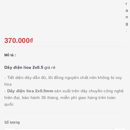
r
ạ
n
g
:
370.000₫
Mô tả :
Dây điện lioa 2x0.5
giá rẻ
- Tiết diện dây dẫn đủ, lõi đồng nguyên chất nên không bị oxy
hóa
-
Dây điện lioa 2x0.5mm
sản xuất trên dây chuyền công nghệ
hiện đại, bảo hành 36 tháng, miễn phí giao hàng trên toàn
quốc
Số lượng