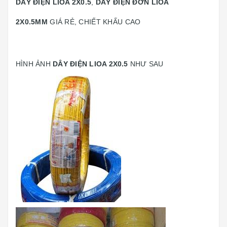
DÂY ĐIỆN LIOA 2X0.5
,
DÂY ĐIỆN ĐƠN LIOA
2X0.5MM
GIÁ RẺ, CHIẾT KHẤU CAO
HÌNH ẢNH
DÂY ĐIỆN LIOA 2X0.5
NHƯ SAU