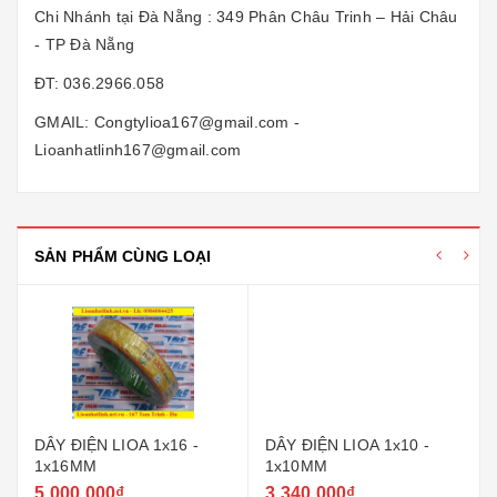
Chi Nhánh tại Đà Nẵng : 349 Phân Châu Trinh – Hải Châu
- TP Đà Nẵng
ĐT: 036.2966.058
GMAIL: Congtylioa167@gmail.com -
Lioanhatlinh167@gmail.com
SẢN PHẨM CÙNG LOẠI
DÂY ĐIỆN LIOA 1x16 -
DÂY ĐIỆN LIOA 1x10 -
1x16MM
1x10MM
5.000.000₫
3.340.000₫