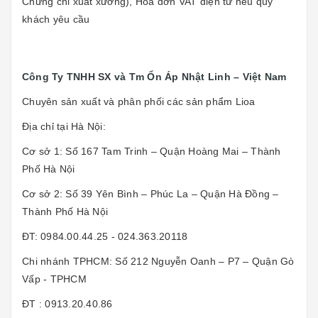
Chứng chỉ xuất xưởng), Hóa đơn VAT điện tử nếu quý
khách yêu cầu
Công Ty TNHH SX và Tm Ổn Áp Nhật Linh – Việt Nam
Chuyên sản xuất và phân phối các sản phẩm Lioa
Địa chỉ tại Hà Nội:
Cơ sở 1: Số 167 Tam Trinh – Quận Hoàng Mai – Thành
Phố Hà Nội
Cơ sở 2: Số 39 Yên Bình – Phúc La – Quận Hà Đồng –
Thành Phố Hà Nội
ĐT: 0984.00.44.25 - 024.363.20118
Chi nhánh TPHCM: Số 212 Nguyễn Oanh – P7 – Quận Gò
Vấp - TPHCM
ĐT : 0913.20.40.86