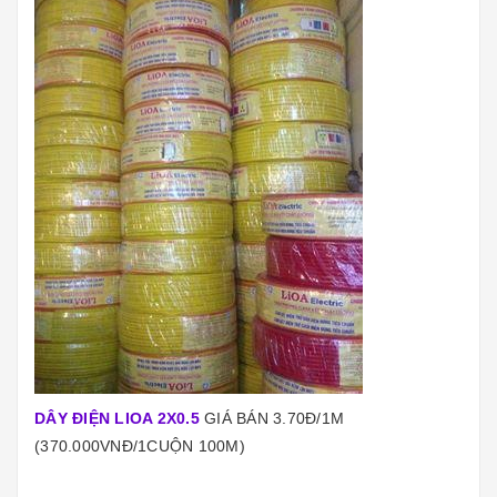
DÂY ĐIỆN LIOA 2X0.5
GIÁ BÁN 3.70Đ/1M
(370.000VNĐ/1CUỘN 100M)