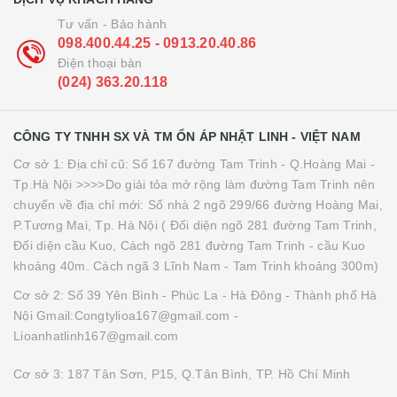
Tư vấn - Bảo hành
098.400.44.25 - 0913.20.40.86
Điện thoại bàn
(024) 363.20.118
CÔNG TY TNHH SX VÀ TM ỔN ÁP NHẬT LINH - VIỆT NAM
Cơ sở 1: Địa chỉ cũ: Số 167 đường Tam Trinh - Q.Hoàng Mai -
Tp.Hà Nội >>>>Do giải tỏa mở rộng làm đường Tam Trinh nên
chuyển về địa chỉ mới: Số nhà 2 ngõ 299/66 đường Hoàng Mai,
P.Tương Mai, Tp. Hà Nội ( Đối diện ngõ 281 đường Tam Trinh,
Đối diện cầu Kuo, Cách ngõ 281 đường Tam Trinh - cầu Kuo
khoảng 40m. Cách ngã 3 Lĩnh Nam - Tam Trinh khoảng 300m)
Cơ sở 2: Số 39 Yên Bình - Phúc La - Hà Đông - Thành phố Hà
Nội Gmail:Congtylioa167@gmail.com -
Lioanhatlinh167@gmail.com
Cơ sở 3: 187 Tân Sơn, P15, Q.Tân Bình, TP. Hồ Chí Minh