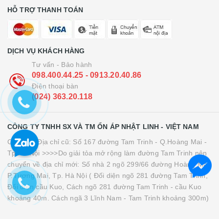
HỖ TRỢ THANH TOÁN
DỊCH VỤ KHÁCH HÀNG
Tư vấn - Bảo hành
098.400.44.25 - 0913.20.40.86
Điện thoại bàn
(024) 363.20.118
CÔNG TY TNHH SX VÀ TM ỔN ÁP NHẬT LINH - VIỆT NAM
Cơ sở 1: Địa chỉ cũ: Số 167 đường Tam Trinh - Q.Hoàng Mai -
Tp.Hà Nội >>>>Do giải tỏa mở rộng làm đường Tam Trinh nên
chuyển về địa chỉ mới: Số nhà 2 ngõ 299/66 đường Hoàng Mai,
P.Tương Mai, Tp. Hà Nội ( Đối diện ngõ 281 đường Tam Trinh,
Đối diện cầu Kuo, Cách ngõ 281 đường Tam Trinh - cầu Kuo
khoảng 40m. Cách ngã 3 Lĩnh Nam - Tam Trinh khoảng 300m)
Cơ sở 2: Số 39 Yên Bình - Phúc La - Hà Đông - Thành phố Hà