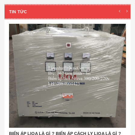
TIN TỨC
BIẾN ÁP LIOA LÀ GÌ ? BIẾN ÁP CÁCH LY LIOA LÀ GÌ ?