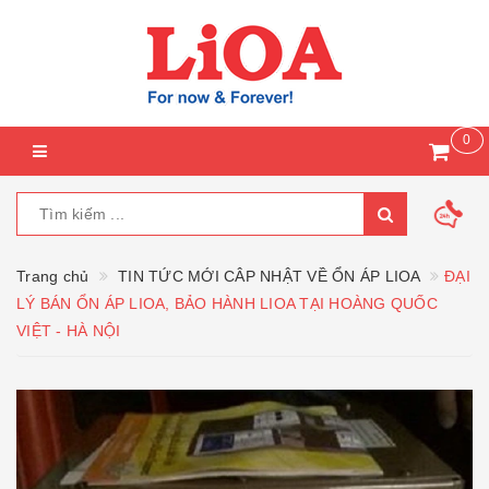
0
Trang chủ
TIN TỨC MỚI CÂP NHẬT VỀ ỔN ÁP LIOA
ĐẠI
LÝ BÁN ỔN ÁP LIOA, BẢO HÀNH LIOA TẠI HOÀNG QUỐC
VIỆT - HÀ NỘI