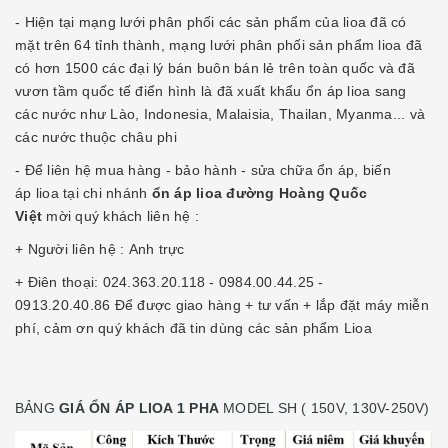
- Hiện tại mạng lưới phân phối các sản phẩm của lioa đã có
mặt trên 64 tỉnh thành, mạng lưới phân phối sản phẩm lioa đã
có hơn 1500 các đại lý bán buôn bán lẻ trên toàn quốc và đã
vươn tầm quốc tế điển hình là đã xuất khẩu ổn áp lioa sang
các nước như Lào, Indonesia, Malaisia, Thailan, Myanma... và
các nước thuộc châu phi
- Để liên hệ mua hàng - bảo hành - sửa chữa ổn áp, biến
áp lioa tại chi nhánh
ổn áp lioa đường Hoàng Quốc
Việt
mời quý khách liên hệ :
+ Người liên hệ : Anh trực
+ Điên thoại: 024.363.20.118 - 0984.00.44.25 -
0913.20.40.86 Để được giao hàng + tư vấn + lắp đặt máy miễn
phí, cảm ơn quý khách đã tin dùng các sản phẩm Lioa
BẢNG
GIÁ ỔN ÁP LIOA 1 PHA
MODEL SH ( 150V, 130V-250V)