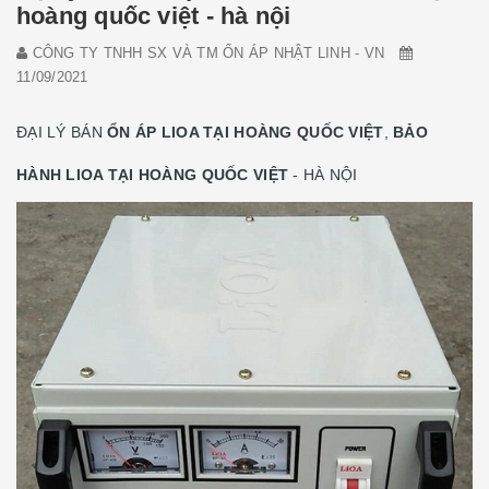
hoàng quốc việt - hà nội
CÔNG TY TNHH SX VÀ TM ỔN ÁP NHẬT LINH - VN
11/09/2021
ĐẠI LÝ BÁN
ỔN ÁP LIOA TẠI HOÀNG QUỐC VIỆT
,
BẢO
HÀNH LIOA TẠI HOÀNG QUỐC VIỆT
- HÀ NỘI