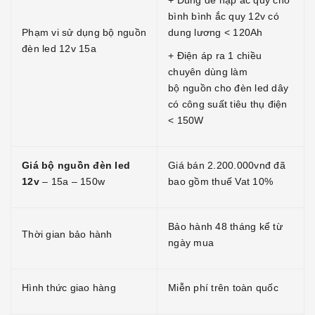
+ Dùng để nạp ắc quy cho
bình bình ắc quy 12v có
Phạm vi sử dụng bộ nguồn
dung lương < 120Ah
đèn led 12v 15a
+ Điện áp ra 1 chiều
chuyên dùng làm
bộ nguồn cho đèn led dây
có công suất tiêu thụ điện
< 150W
Giá bộ nguồn đèn led
Giá bán 2.200.000vnđ đã
12v
– 15a – 150w
bao gồm thuế Vat 10%
Bảo hành 48 tháng kể từ
Thời gian bảo hành
ngày mua
Hình thức giao hàng
Miễn phí trên toàn quốc