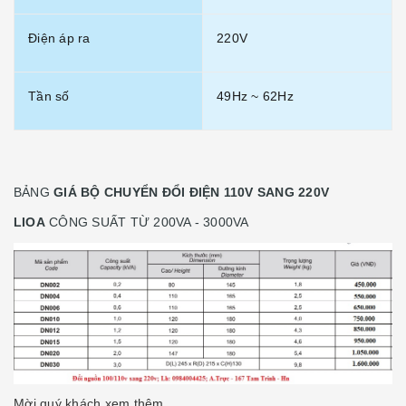
Điện áp ra
220V
Tần số
49Hz ~ 62Hz
BẢNG
GIÁ BỘ CHUYỂN ĐỔI ĐIỆN 110V SANG 220V
LIOA
CÔNG SUẤT TỪ 200VA - 3000VA
Mời quý khách xem thêm