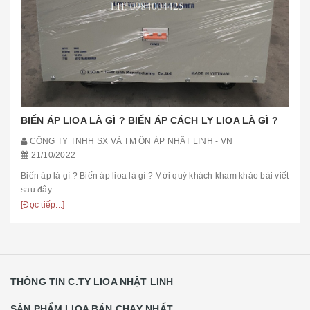
BIẾN ÁP LIOA LÀ GÌ ? BIẾN ÁP CÁCH LY LIOA LÀ GÌ ?
CÔNG TY TNHH SX VÀ TM ỔN ÁP NHẬT LINH - VN
21/10/2022
Biến áp là gì ? Biến áp lioa là gì ? Mời quý khách kham khảo bài viết
sau đây
[Đọc tiếp...]
THÔNG TIN C.TY LIOA NHẬT LINH
SẢN PHẨM LIOA BÁN CHẠY NHẤT