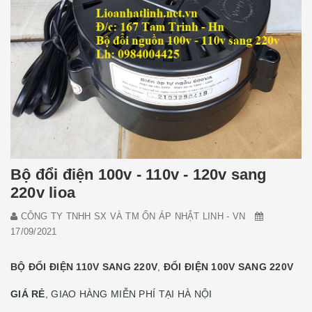
Bộ đổi điện 100v - 110v - 120v sang
220v lioa
CÔNG TY TNHH SX VÀ TM ỔN ÁP NHẬT LINH - VN
17/09/2021
BỘ ĐỔI ĐIỆN 110V SANG 220V
,
ĐỔI ĐIỆN 100V SANG 220V
GIÁ RẺ
, GIAO HÀNG MIỄN PHÍ TẠI HÀ NỘI