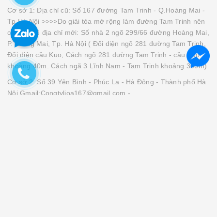
Cơ sở 1: Địa chỉ cũ: Số 167 đường Tam Trinh - Q.Hoàng Mai -
Tp.Hà Nội >>>>Do giải tỏa mở rộng làm đường Tam Trinh nên
chuyển về địa chỉ mới: Số nhà 2 ngõ 299/66 đường Hoàng Mai,
P.Tương Mai, Tp. Hà Nội ( Đối diện ngõ 281 đường Tam Trinh,
Đối diện cầu Kuo, Cách ngõ 281 đường Tam Trinh - cầu Kuo
khoảng 40m. Cách ngã 3 Lĩnh Nam - Tam Trinh khoảng 300m)
Cơ sở 2: Số 39 Yên Bình - Phúc La - Hà Đông - Thành phố Hà
Nội Gmail:Congtylioa167@gmail.com -
Lioanhatlinh167@gmail.com
Cơ sở 3: 187 Tân Sơn, P15, Q.Tân Bình, TP. Hồ Chí Minh
Cơ sở 4: Số 212 Nguyễn Oanh - Phường 7 - Quận Gò Vấp -
Thành Phố Hồ Chí Minh
Mã số thuế: 0107794362 - Tài khoản số: 0451000401886 - Tại
Ngân Hàng Vietcombank - Chi Nhánh Thành Công -
LIOA
,
ỔN ÁP LIOA
,
BIẾN ÁP 380V RA 220V
,
BỘ ĐỔI NGUỒN