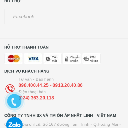
HỖ TRỢ
Facebook
HỖ TRỢ THANH TOÁN
DỊCH VỤ KHÁCH HÀNG
Tư vấn - Bảo hành
098.400.44.25 - 0913.20.40.86
Điện thoại bàn
(024) 363.20.118
CÔNG TY TNHH SX VÀ TM ỔN ÁP NHẬT LINH - VIỆT NAM
Cơ sở 1: Địa chỉ cũ: Số 167 đường Tam Trinh - Q.Hoàng Mai -