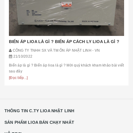
BIẾN ÁP LIOA LÀ GÌ ? BIẾN ÁP CÁCH LY LIOA LÀ GÌ ?
CÔNG TY TNHH SX VÀ TM ỔN ÁP NHẬT LINH - VN
21/10/2022
Biến áp là gì ? Biến áp lioa là gì ? Mời quý khách kham khảo bài viết
sau đây
[Đọc tiếp...]
THÔNG TIN C.TY LIOA NHẬT LINH
SẢN PHẨM LIOA BÁN CHẠY NHẤT