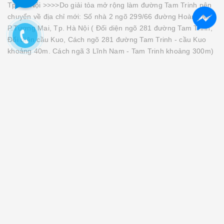
Tp.Hà Nội >>>>Do giải tỏa mở rộng làm đường Tam Trinh nên
chuyển về địa chỉ mới: Số nhà 2 ngõ 299/66 đường Hoàng Mai,
P.Tương Mai, Tp. Hà Nội ( Đối diện ngõ 281 đường Tam Trinh,
Đối diện cầu Kuo, Cách ngõ 281 đường Tam Trinh - cầu Kuo
khoảng 40m. Cách ngã 3 Lĩnh Nam - Tam Trinh khoảng 300m)
Cơ sở 2: Số 39 Yên Bình - Phúc La - Hà Đông - Thành phố Hà
Nội Gmail:Congtylioa167@gmail.com -
Lioanhatlinh167@gmail.com
Cơ sở 3: 187 Tân Sơn, P15, Q.Tân Bình, TP. Hồ Chí Minh
Cơ sở 4: Số 212 Nguyễn Oanh - Phường 7 - Quận Gò Vấp -
Thành Phố Hồ Chí Minh
Mã số thuế: 0107794362 - Tài khoản số: 0451000401886 - Tại
Ngân Hàng Vietcombank - Chi Nhánh Thành Công -
LIOA
,
ỔN ÁP LIOA
,
BIẾN ÁP 380V RA 220V
,
BỘ ĐỔI NGUỒN
220V SANG 110V
,
LIOA 30KVA 3 PHA