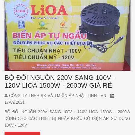
BỘ ĐỔI NGUỒN 220V SANG 100V -
120V LIOA 1500W - 2000W GIÁ RẺ
CÔNG TY TNHH SX VÀ TM ỔN ÁP NHẬT LINH - VN
17/09/2021
BỘ ĐỔI NGUỒN 220V SANG 100V - 120V LIOA 1500W - 2000W
DÙNG CHO CÁC THIẾT BỊ NHẬP KHẨU CÓ ĐIỆN ÁP SỬ DỤNG
100V - 120V