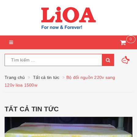
0
Trang chủ
Tất cả tin tức
Bộ đổi nguồn 220v sang
120v lioa 1500w
TẤT CẢ TIN TỨC